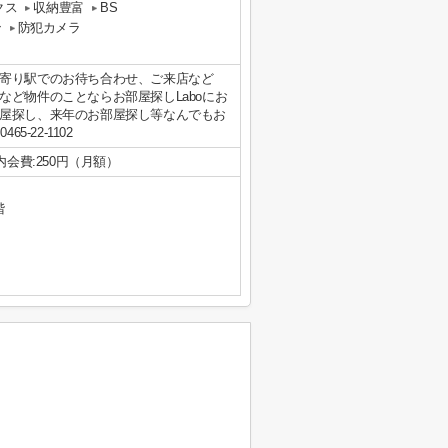
クス
収納豊富
BS
ン
防犯カメラ
寄り駅でのお待ち合わせ、ご来店など
ど物件のことならお部屋探しLaboにお
屋探し、来年のお部屋探し等なんでもお
-22-1102
内会費:250円（月額）
階