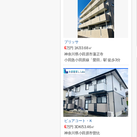
ブリッサ
6
万円 1K/33.68㎡
神奈川県小田原市蓮正寺
小田急小田原線「螢田」駅 徒歩3分
ピュアコート・Ｋ
6
万円 3DK/53.46㎡
神奈川県小田原市曽比