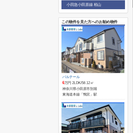
小田急小田原線 栢山
この物件を見た方へのお勧め物件
パルテール
6
万円 2LDK/58.12㎡
神奈川県小田原市別堀
東海道本線「鴨宮」駅