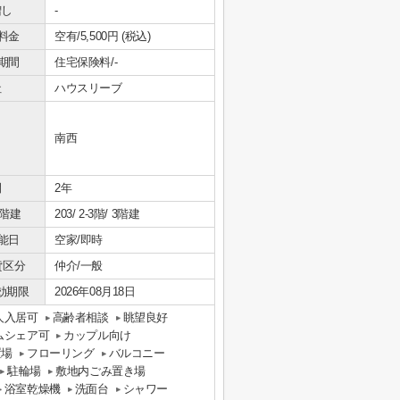
増し
-
料金
空有/5,500円 (税込)
期間
住宅保険料/-
社
ハウスリーブ
南西
間
2年
/階建
203/ 2-3階/ 3階建
能日
空家/即時
貸区分
仲介/一般
効期限
2026年08月18日
人入居可
高齢者相談
眺望良好
ムシェア可
カップル向け
置場
フローリング
バルコニー
駐輪場
敷地内ごみ置き場
浴室乾燥機
洗面台
シャワー