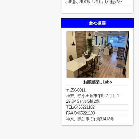
小田急小田原線「栢山」駅 徒歩8分
お部屋探しLabo
〒250-0011
神奈川県小田原市栄町２丁目1-
29 JMSビルS棟2階
TEL/0465221102
FAX/0465221103
神奈川県知事 (1) 第31418号