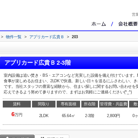
営
>
物件一覧
>
アプリカード広貴Ｂ
>
203
アプリカード広貴Ｂ 2-3階
室内設備は追い焚き・BS・エアコンなど充実した設備を備え付けています。
食事が楽しめるお住まい、2LDKで快適。新しい日々を送るにふさわしい、
です。当社スタッフの豊富な経験から、住まい探しに関するお問い合わせを
応えできるよう努めて参りますので、まずはお気軽にご連絡ください(^_^)
賃料
間取り
専有面積
所在階
管理費・共益費
敷
6
万円
2LDK
65.64㎡
2-3階
2,800円
0