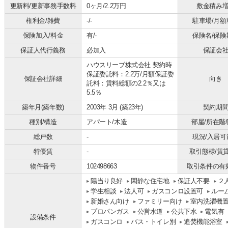
更新料/更新事務手数料
0ヶ月/2.2万円
敷金積み
権利金/雑費
-/-
駐車場/月額
保険加入/料金
有/-
保険名/保険
保証人代行義務
必加入
保証会
ハウスリーブ株式会社 契約時
保証委託料：2.2万/月額保証委
保証会社詳細
向き
託料：賃料総額の2.2％又は
5.5％
築年月(築年数)
2003年 3月 (築23年)
契約期
種別/構造
アパート/木造
部屋/所在階
総戸数
-
現況/入居可
特優賃
-
取引態様/賃
物件番号
102498663
取引条件の有
陽当り良好
閑静な住宅地
保証人不要
２
学生相談
法人可
ガスコンロ設置可
ルー
新婚さん向け
ファミリー向け
室内洗濯機
プロパンガス
公営水道
公共下水
電気有
設備条件
ガスコンロ
バス・トイレ別
追焚機能浴室