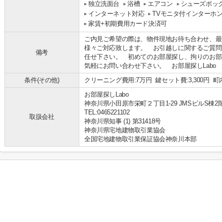
独立洗面台
浴槽
エアコン
シューズボッ
インターネット対応
TVモニタ付インターホ
家賃+初期費用カード決済可
ご内見ご希望の際は、物件現地お待ち合わせ、最
様々ご対応致します。 お引越しに関するご質問な
備考
任せ下さい。 初めてのお部屋探し、拘りのお部
気軽にお問い合わせ下さい。 お部屋探しLabo 0465
条件(その他)
クリーニング費用:7万円 鍵セット費:3,300円 町
お部屋探しLabo
神奈川県小田原市栄町２丁目1-29 JMSビルS棟2
TEL:0465221102
取扱会社
神奈川県知事 (1) 第31418号
神奈川県宅地建物取引業協会
全国宅地建物取引業保証協会神奈川本部