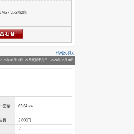
JMSビルS棟2階
情報の見方
026年08月04日
次回更新予定日：2026年08月18日
ー面積
65.64㎡/-
益費
2,800円
引
-/-