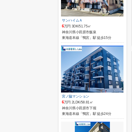
サンハイムＡ
6
万円 3DK/51.75㎡
神奈川県小田原市飯泉
東海道本線「鴨宮」駅 徒歩15分
宮ノ脇マンション
6
万円 2LDK/58.81㎡
神奈川県小田原市下堀
東海道本線「鴨宮」駅 徒歩24分