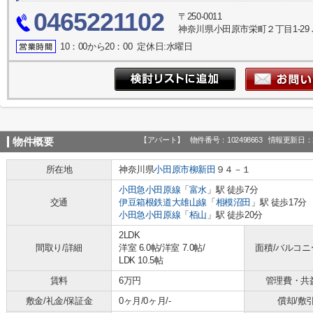
0465221102
〒250-0011
神奈川県小田原市栄町２丁目1-29 
10：00から20：00 定休日:水曜日
【アパート】
物件番号：102498663
情報更新日：2
物件概要
所在地
神奈川県
小田原市
柳新田
９４－１
小田急小田原線
「
富水
」駅 徒歩7分
交通
伊豆箱根鉄道大雄山線
「
相模沼田
」駅 徒歩17分
小田急小田原線
「
栢山
」駅 徒歩20分
2LDK
間取り/詳細
洋室 6.0帖
/
洋室 7.0帖
/
面積/バルコニ
LDK 10.5帖
賃料
6万円
管理費・共
敷金/礼金/保証金
0ヶ月/0ヶ月/-
償却/敷