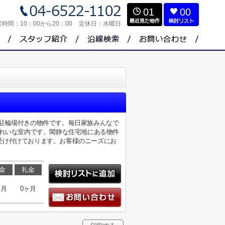
01
00
業時間：
10：00から20：00
定休日：
水曜日
駐輪場付きの物件です。毎日家族みんなで
きれいな室内です。閑静な住宅地にある物件
受け付けております。お客様のニーズにお
金
礼金
ヶ月
0ヶ月