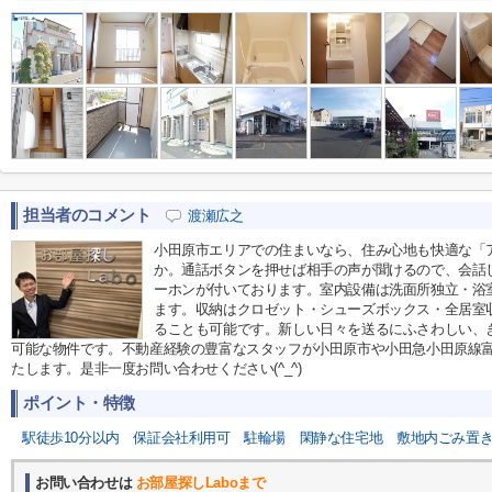
担当者のコメント
渡瀬広之
小田原市エリアでの住まいなら、住み心地も快適な「
か。通話ボタンを押せば相手の声が聞けるので、会話
ーホンが付いております。室内設備は洗面所独立・浴
ます。収納はクロゼット・シューズボックス・全居室
ることも可能です。新しい日々を送るにふさわしい、
可能な物件です。不動産経験の豊富なスタッフが小田原市や小田急小田原線
たします。是非一度お問い合わせください(^_^)
ポイント・特徴
駅徒歩10分以内
保証会社利用可
駐輪場
閑静な住宅地
敷地内ごみ置
お問い合わせは
お部屋探しLaboまで