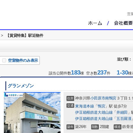
営
>
【賃貸特集】駅近物件
並び順：
空室物件のみ表示
183
237
1-30
該当公開件数
棟 空き数
件
棟
グランメゾン
神奈川県
小田原市
南鴨宮
３丁目１
住所
交通
東海道本線
「
鴨宮
」駅 徒歩7分
伊豆箱根鉄道大雄山線
「
井細田
」
伊豆箱根鉄道大雄山線
「
五百羅漢
築26年
2階建
鉄骨
築年
階数
構造