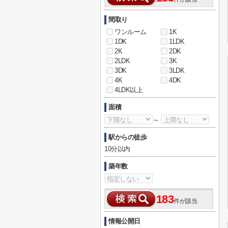
間取り
ワンルーム
1K
1DK
1LDK
2K
2DK
2LDK
3K
3DK
3LDK
4K
4DK
4LDK以上
面積
～
駅からの徒歩
10分以内
築年数
183
件が該当
情報公開日