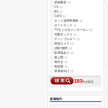
収納豊富
(-)
CS
(-)
BS
(-)
CATV
(-)
ネット使用料無料
(-)
オートロック
(-)
TVモニタ付インターホン
(-)
宅配ボックス
(-)
ディンプルキー
(-)
防犯カメラ
(-)
1階の物件
(-)
駐車場あり
(-)
最上階
(-)
南向き
(-)
角部屋
(-)
単身者向け
(-)
183
件が該当
新着物件