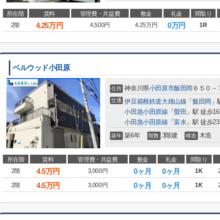
所在階
賃料
管理費・共益費
敷金
礼金
間取り
4.25
万円
0万円
2階
4,500円
4.25万円
1R
ベルウッド小田原
神奈川県
小田原市
飯田岡
６５０－
住所
交通
伊豆箱根鉄道大雄山線
「
飯田岡
」
小田急小田原線
「
螢田
」駅 徒歩1
小田急小田原線
「
富水
」駅 徒歩2
築6年
3階建
木造
築年
階数
構造
所在階
賃料
管理費・共益費
敷金
礼金
間取り
4.5
万円
0ヶ月
0ヶ月
2階
3,000円
1K
4.5
万円
0ヶ月
0ヶ月
2階
3,000円
1K