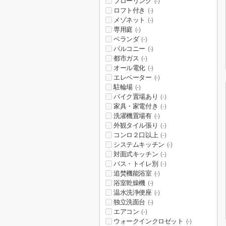
フローリング
(-)
ロフト付き
(-)
メゾネット
(-)
専用庭
(-)
ベランダ
(-)
バルコニー
(-)
都市ガス
(-)
オール電化
(-)
エレベーター
(-)
駐輪場
(-)
バイク置場あり
(-)
家具・家電付き
(-)
洗濯機置場有
(-)
外観タイル張り
(-)
コンロ２口以上
(-)
システムキッチン
(-)
対面式キッチン
(-)
バス・トイレ別
(-)
追焚機能浴室
(-)
浴室乾燥機
(-)
温水洗浄便座
(-)
独立洗面台
(-)
エアコン
(-)
ウォークインクロゼット
(-)