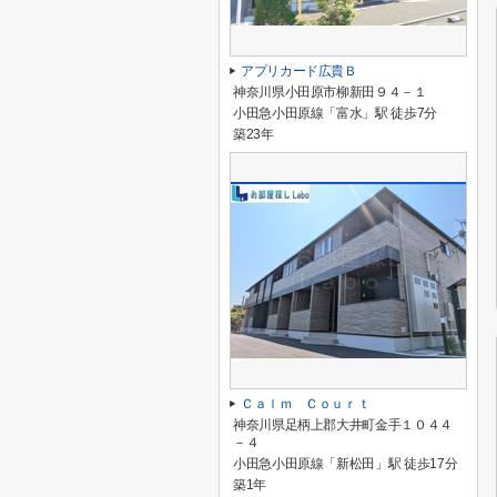
アプリカード広貴Ｂ
神奈川県小田原市柳新田９４－１
小田急小田原線「富水」駅 徒歩7分
築23年
Ｃａｌｍ Ｃｏｕｒｔ
神奈川県足柄上郡大井町金手１０４４
－４
小田急小田原線「新松田」駅 徒歩17分
築1年