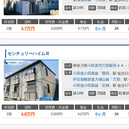
築14年
3階建
鉄筋
築年
階数
構造
所在階
賃料
管理費・共益費
敷金
礼金
間取り
4.7
万円
0ヶ月
2階
3,000円
4.7万円
1K
センチュリーハイムⅢ
神奈川県
小田原市
穴部新田
４４－
住所
交通
小田急小田原線
「
螢田
」駅 徒歩1
伊豆箱根鉄道大雄山線
「
穴部
」駅
小田急小田原線
「
足柄
」駅 徒歩1
築14年
2階建
軽量
築年
階数
構造
所在階
賃料
管理費・共益費
敷金
礼金
間取り
4.8
万円
0ヶ月
1階
2,000円
4.8万円
1K