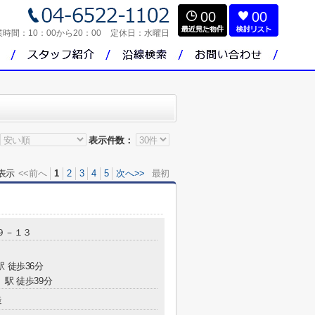
00
00
業時間：
10：00から20：00
定休日：
水曜日
表示件数：
表示
<<前へ
1
2
3
4
5
次へ>>
最初
９－１３
駅 徒歩36分
」駅 徒歩39分
造