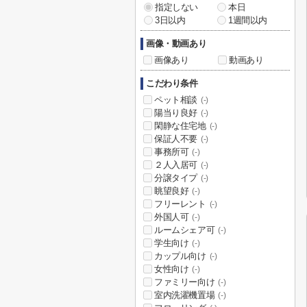
指定しない
本日
3日以内
1週間以内
画像・動画あり
画像あり
動画あり
こだわり条件
ペット相談
(-)
陽当り良好
(-)
閑静な住宅地
(-)
保証人不要
(-)
事務所可
(-)
２人入居可
(-)
分譲タイプ
(-)
眺望良好
(-)
フリーレント
(-)
外国人可
(-)
ルームシェア可
(-)
学生向け
(-)
カップル向け
(-)
女性向け
(-)
ファミリー向け
(-)
室内洗濯機置場
(-)