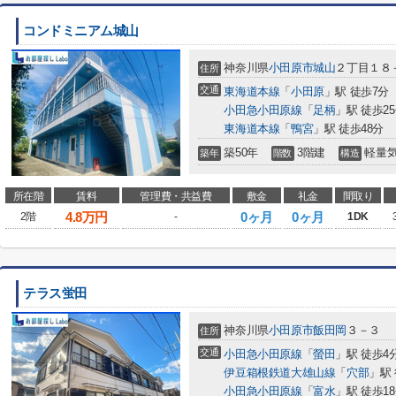
コンドミニアム城山
神奈川県
小田原市
城山
２丁目１８
住所
交通
東海道本線
「
小田原
」駅 徒歩7分
小田急小田原線
「
足柄
」駅 徒歩2
東海道本線
「
鴨宮
」駅 徒歩48分
築50年
3階建
軽量
築年
階数
構造
所在階
賃料
管理費・共益費
敷金
礼金
間取り
4.8
万円
0ヶ月
0ヶ月
2階
-
1DK
テラス蛍田
神奈川県
小田原市
飯田岡
３－３
住所
交通
小田急小田原線
「
螢田
」駅 徒歩4
伊豆箱根鉄道大雄山線
「
穴部
」駅 
小田急小田原線
「
富水
」駅 徒歩1