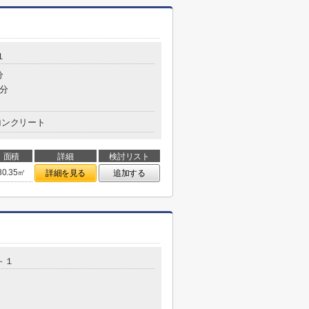
１
分
5分
コンクリート
面積
詳細
検討リスト
30.35㎡
詳細を見る
追加する
－１