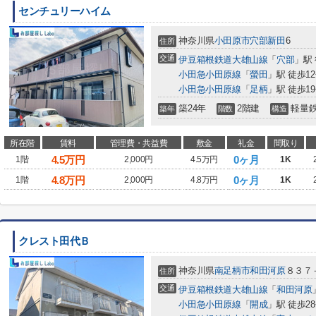
センチュリーハイム
神奈川県
小田原市
穴部新田
6
住所
交通
伊豆箱根鉄道大雄山線
「
穴部
」駅
小田急小田原線
「
螢田
」駅 徒歩1
小田急小田原線
「
足柄
」駅 徒歩1
築24年
2階建
軽量
築年
階数
構造
所在階
賃料
管理費・共益費
敷金
礼金
間取り
4.5
万円
0ヶ月
1階
2,000円
4.5万円
1K
4.8
万円
0ヶ月
1階
2,000円
4.8万円
1K
クレスト田代Ｂ
神奈川県
南足柄市
和田河原
８３７
住所
交通
伊豆箱根鉄道大雄山線
「
和田河原
小田急小田原線
「
開成
」駅 徒歩2