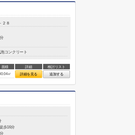
－２８
5分
気泡コンクリート
面積
詳細
検討リスト
30.04㎡
詳細を見る
追加する
分
徒歩16分
8分