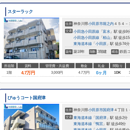
スターラック
神奈川県
小田原市
堀之内
４５４－
住所
交通
小田急小田原線
「
富水
」駅 徒歩9
小田急小田原線
「
栢山
」駅 徒歩1
東海道本線
「
小田原
」駅 徒歩74分
築18年
3階建
鉄筋
築年
階数
構造
所在階
賃料
管理費・共益費
敷金
礼金
間取り
4.7
万円
0ヶ月
1階
3,000円
4.7万円
1DK
びゅうコート国府津
神奈川県
小田原市
国府津
４丁目１
住所
交通
東海道本線
「
国府津
」駅 徒歩2分
東海道本線
「
鴨宮
」駅 徒歩49分
東海道本線
「
小田原
」駅 徒歩85分