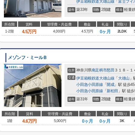
伊豆箱根鉄道大雄山線
「
富士フイ
築33年
2階建
軽量
築年
階数
構造
所在階
賃料
管理費・共益費
敷金
礼金
間取り
4.5
万円
0ヶ月
1-2階
4,000円
4.5万円
2LDK
メゾンフ・ミールＢ
神奈川県
南足柄市
怒田
３１８－１
住所
交通
伊豆箱根鉄道大雄山線
「
大雄山
」
小田急小田原線
「
開成
」駅 徒歩4
小田急小田原線
「
新松田
」駅 徒歩
築31年
2階建
軽量
築年
階数
構造
所在階
賃料
管理費・共益費
敷金
礼金
間取り
4.6
万円
0ヶ月
0ヶ月
1階
5,000円
3K