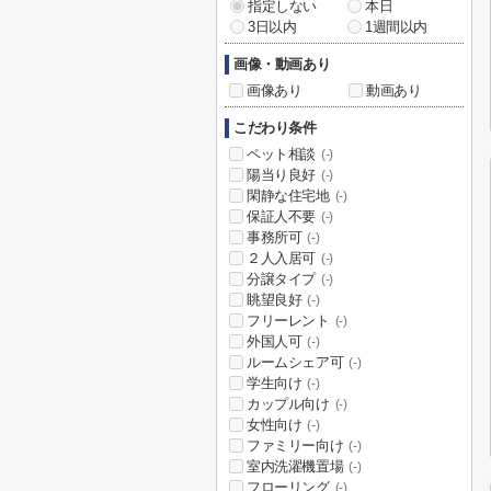
指定しない
本日
3日以内
1週間以内
画像・動画あり
画像あり
動画あり
こだわり条件
ペット相談
(-)
陽当り良好
(-)
閑静な住宅地
(-)
保証人不要
(-)
事務所可
(-)
２人入居可
(-)
分譲タイプ
(-)
眺望良好
(-)
フリーレント
(-)
外国人可
(-)
ルームシェア可
(-)
学生向け
(-)
カップル向け
(-)
女性向け
(-)
ファミリー向け
(-)
室内洗濯機置場
(-)
フローリング
(-)