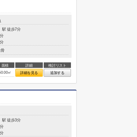
１
」駅 徒歩7分
6分
2分
鉄骨
面積
詳細
検討リスト
50.00㎡
詳細を見る
追加する
」駅 徒歩3分
1分
7分