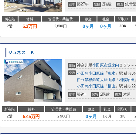
築27年
2階建
鉄骨
築年
階数
構造
所在階
賃料
管理費・共益費
敷金
礼金
間取り
5.3
万円
0ヶ月
0ヶ月
2階
2,800円
2DK
ジュネス Ｋ
神奈川県
小田原市
堀之内
２５５－
住所
交通
小田急小田原線
「
富水
」駅 徒歩3
伊豆箱根鉄道大雄山線
「
相模沼田
小田急小田原線
「
栢山
」駅 徒歩2
築9年
2階建
木造
築年
階数
構造
所在階
賃料
管理費・共益費
敷金
礼金
間取り
5.45
万円
0ヶ月
2階
2,900円
1ヶ月
1K