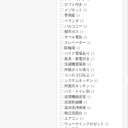
ロフト付き
(-)
メゾネット
(-)
専用庭
(-)
ベランダ
(-)
バルコニー
(-)
都市ガス
(-)
オール電化
(-)
エレベーター
(-)
駐輪場
(-)
バイク置場あり
(-)
家具・家電付き
(-)
洗濯機置場有
(-)
外観タイル張り
(-)
コンロ２口以上
(-)
システムキッチン
(-)
対面式キッチン
(-)
バス・トイレ別
(-)
追焚機能浴室
(-)
浴室乾燥機
(-)
温水洗浄便座
(-)
独立洗面台
(-)
エアコン
(-)
ウォークインクロゼット
(-)