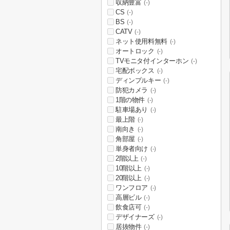
収納豊富
(-)
CS
(-)
BS
(-)
CATV
(-)
ネット使用料無料
(-)
オートロック
(-)
TVモニタ付インターホン
(-)
宅配ボックス
(-)
ディンプルキー
(-)
防犯カメラ
(-)
1階の物件
(-)
駐車場あり
(-)
最上階
(-)
南向き
(-)
角部屋
(-)
単身者向け
(-)
2階以上
(-)
10階以上
(-)
20階以上
(-)
ワンフロア
(-)
高層ビル
(-)
飲食店可
(-)
デザイナーズ
(-)
居抜物件
(-)