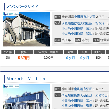
メゾンパークサイド
神奈川県
小田原市
北ノ窪
２７７－
住所
交通
伊豆箱根鉄道大雄山線
「
相模沼田
小田急小田原線
「
富水
」駅 徒歩2
小田急小田原線
「
螢田
」駅 徒歩3
築30年
2階建
軽量
築年
階数
構造
所在階
賃料
管理費・共益費
敷金
礼金
間取り
5.3
万円
0ヶ月
0ヶ月
2階
5,000円
3DK
Ｍａｒｓｈ Ｖｉｌｌａ
神奈川県
南足柄市
沼田
１６ー１
住所
交通
伊豆箱根鉄道大雄山線
「
相模沼田
小田急小田原線
「
富水
」駅 徒歩2
小田急小田原線
「
螢田
」駅 徒歩2