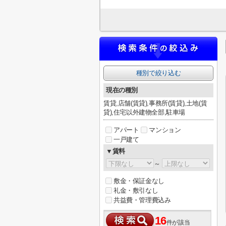
種別で絞り込む
現在の種別
賃貸,店舗(賃貸),事務所(賃貸),土地(賃
貸),住宅以外建物全部,駐車場
アパート
マンション
一戸建て
▼賃料
～
敷金・保証金なし
礼金・敷引なし
共益費・管理費込み
16
件が該当