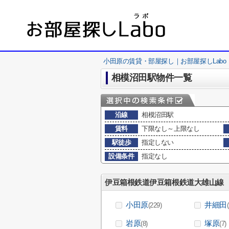
小田原の賃貸・部屋探し｜お部屋探しLabo
相模沼田駅物件一覧
沿線
相模沼田駅
賃料
下限なし～上限なし
駅徒歩
指定しない
設備条件
指定なし
伊豆箱根鉄道伊豆箱根鉄道大雄山線
小田原
井細田
(229)
岩原
塚原
(8)
(7)