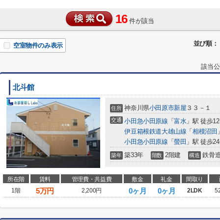
16
件が該当
並び順：
空室物件のみ表示
該当公
北斗館
神奈川県
小田原市
新屋
３３－１
住所
交通
小田急小田原線
「
富水
」駅 徒歩1
伊豆箱根鉄道大雄山線
「
相模沼田
小田急小田原線
「
螢田
」駅 徒歩2
築33年
2階建
鉄骨
築年
階数
構造
所在階
賃料
管理費・共益費
敷金
礼金
間取り
5
万円
0ヶ月
0ヶ月
1階
2,200円
2LDK
5