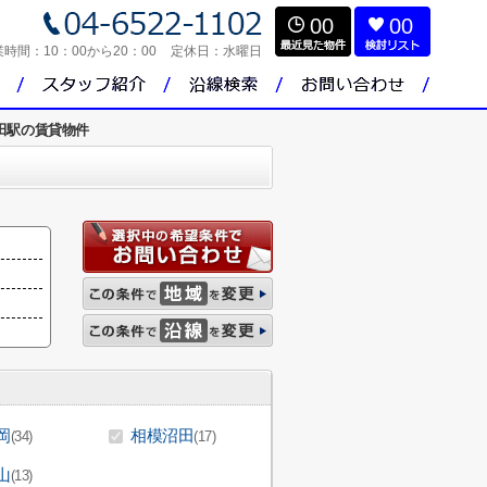
00
00
業時間：
10：00から20：00
定休日：
水曜日
田駅の賃貸物件
岡
相模沼田
(34)
(17)
山
(13)