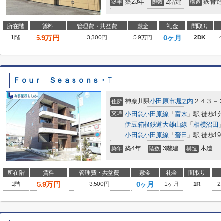
築23年
2階建
鉄骨
築年
階数
構造
所在階
賃料
管理費・共益費
敷金
礼金
間取り
5.9
万円
0ヶ月
1階
3,300円
5.9万円
2DK
Ｆｏｕｒ Ｓｅａｓｏｎｓ・Ｔ
神奈川県
小田原市
堀之内
２４３－
住所
交通
小田急小田原線
「
富水
」駅 徒歩1
伊豆箱根鉄道大雄山線
「
相模沼田
小田急小田原線
「
螢田
」駅 徒歩1
築4年
3階建
木造
築年
階数
構造
所在階
賃料
管理費・共益費
敷金
礼金
間取り
5.9
万円
0ヶ月
1階
3,500円
1ヶ月
1R
2