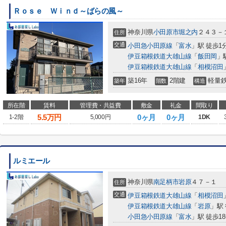
Ｒｏｓｅ Ｗｉｎｄ～ばらの風～
神奈川県
小田原市
堀之内
２４３－
住所
交通
小田急小田原線
「
富水
」駅 徒歩1
伊豆箱根鉄道大雄山線
「
飯田岡
」
伊豆箱根鉄道大雄山線
「
相模沼田
築16年
2階建
軽量
築年
階数
構造
所在階
賃料
管理費・共益費
敷金
礼金
間取り
5.5
万円
0ヶ月
0ヶ月
1-2階
5,000円
1DK
ルミエール
神奈川県
南足柄市
岩原
４７－１
住所
交通
伊豆箱根鉄道大雄山線
「
相模沼田
伊豆箱根鉄道大雄山線
「
岩原
」駅 
小田急小田原線
「
富水
」駅 徒歩1