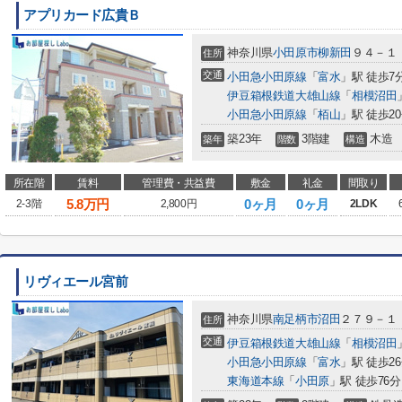
アプリカード広貴Ｂ
神奈川県
小田原市
柳新田
９４－１
住所
交通
小田急小田原線
「
富水
」駅 徒歩7
伊豆箱根鉄道大雄山線
「
相模沼田
小田急小田原線
「
栢山
」駅 徒歩2
築23年
3階建
木造
築年
階数
構造
所在階
賃料
管理費・共益費
敷金
礼金
間取り
5.8
万円
0ヶ月
0ヶ月
2-3階
2,800円
2LDK
リヴィエール宮前
神奈川県
南足柄市
沼田
２７９－１
住所
交通
伊豆箱根鉄道大雄山線
「
相模沼田
小田急小田原線
「
富水
」駅 徒歩2
東海道本線
「
小田原
」駅 徒歩76分