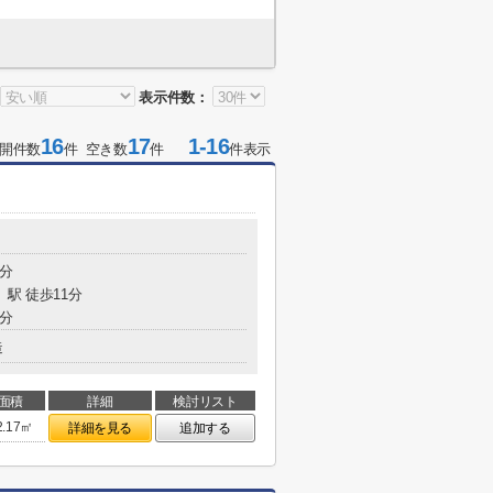
表示件数：
16
17
1-16
開件数
件 空き数
件
件表示
2分
」駅 徒歩11分
4分
造
面積
詳細
検討リスト
2.17㎡
詳細を見る
追加する