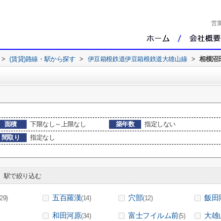
営
>
(賃貸)路線・駅から探す
>
伊豆箱根鉄道伊豆箱根鉄道大雄山線
>
相模沼
面積
下限なし～上限なし
築年数
指定しない
間取り
指定なし
駅で絞り込む
五百羅漢
穴部
飯田
(29)
(14)
(12)
和田河原
富士フイルム前
大雄
(34)
(5)