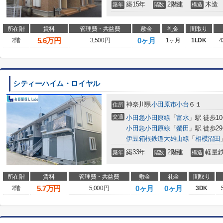
築15年
2階建
木造
築年
階数
構造
所在階
賃料
管理費・共益費
敷金
礼金
間取り
5.6
万円
0ヶ月
2階
3,500円
1ヶ月
1LDK
4
シティーハイム・ロイヤル
神奈川県
小田原市
小台
６１
住所
交通
小田急小田原線
「
富水
」駅 徒歩1
小田急小田原線
「
螢田
」駅 徒歩2
伊豆箱根鉄道大雄山線
「
相模沼田
築33年
2階建
軽量
築年
階数
構造
所在階
賃料
管理費・共益費
敷金
礼金
間取り
5.7
万円
0ヶ月
0ヶ月
2階
5,000円
3DK