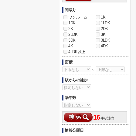
間取り
ワンルーム
1K
1DK
1LDK
2K
2DK
2LDK
3K
3DK
3LDK
4K
4DK
4LDK以上
面積
～
駅からの徒歩
築年数
16
件が該当
情報公開日