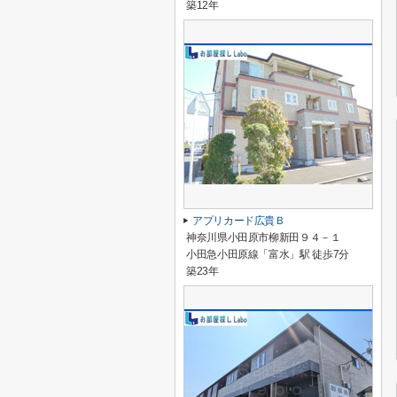
築12年
アプリカード広貴Ｂ
神奈川県小田原市柳新田９４－１
小田急小田原線「富水」駅 徒歩7分
築23年