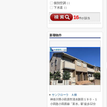
個別空調
(-)
下水道
(-)
16
件が該当
新着物件
サンフローラ Ａ棟
神奈川県小田原市清水新田１９０－１
小田急小田原線「富水」駅 徒歩12分