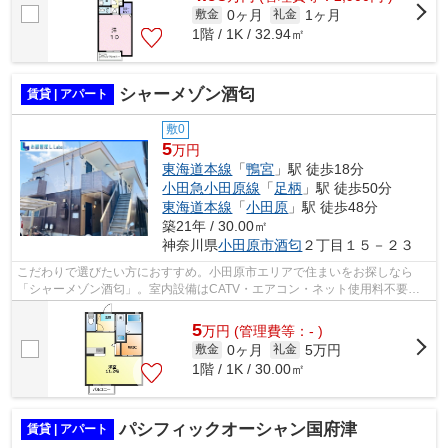
0ヶ月
1ヶ月
敷金
礼金
1階 / 1K / 32.94㎡
シャーメゾン酒匂
賃貸 | アパート
敷0
5
万円
東海道本線
「
鴨宮
」駅 徒歩18分
小田急小田原線
「
足柄
」駅 徒歩50分
東海道本線
「
小田原
」駅 徒歩48分
築21年 / 30.00㎡
神奈川県
小田原市
酒匂
２丁目１５－２３
こだわりで選びたい方におすすめ。小田原市エリアで住まいをお探しなら
「シャーメゾン酒匂」。室内設備はCATV・エアコン・ネット使用料不要な
ど充実した設備を備え付けています。バル...
5
万
円
(管理費等：- )
0ヶ月
5万円
敷金
礼金
1階 / 1K / 30.00㎡
パシフィックオーシャン国府津
賃貸 | アパート