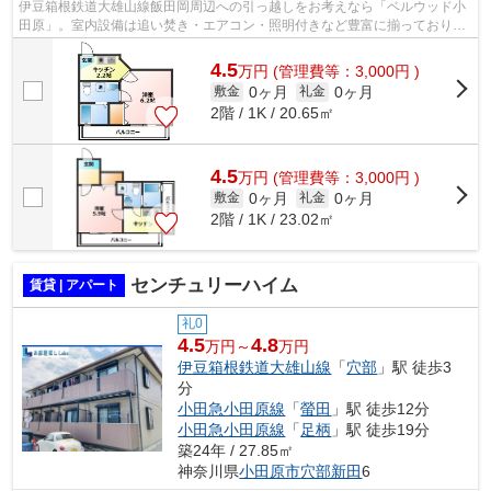
伊豆箱根鉄道大雄山線飯田岡周辺への引っ越しをお考えなら「ベルウッド小
田原」。室内設備は追い焚き・エアコン・照明付きなど豊富に揃っており、
過ごしやすいお部屋になっております...
4.5
万
円
(管理費等：3,000円 )
0ヶ月
0ヶ月
敷金
礼金
2階 / 1K / 20.65㎡
4.5
万
円
(管理費等：3,000円 )
0ヶ月
0ヶ月
敷金
礼金
2階 / 1K / 23.02㎡
センチュリーハイム
賃貸 | アパート
礼0
4.5
4.8
万円～
万円
伊豆箱根鉄道大雄山線
「
穴部
」駅 徒歩3
分
小田急小田原線
「
螢田
」駅 徒歩12分
小田急小田原線
「
足柄
」駅 徒歩19分
築24年 / 27.85㎡
神奈川県
小田原市
穴部新田
6