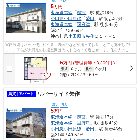
5
万円
東海道本線
「
鴨宮
」駅 徒歩19分
小田急小田原線
「
螢田
」駅 徒歩37分
東海道本線
「
国府津
」駅 徒歩45分
築34年 / 39.69㎡
神奈川県
小田原市
矢作
２１７－１
室内設備はネット使用料不要・洗面台などが揃っており、とても充実してい
ます。子供が大満足の快適空間は大人も心地よく過ごせます。住む人のこと
も考えられている満足度の高いアパー...
5
万
円
(管理費等：3,300円 )
0ヶ月
0ヶ月
敷金
礼金
2階 / 2DK / 39.69㎡
リバーサイド矢作
賃貸 | アパート
敷0
礼0
5
万円
東海道本線
「
鴨宮
」駅 徒歩17分
東海道本線
「
国府津
」駅 徒歩42分
小田急小田原線
「
螢田
」駅 徒歩43分
築31年 / 40.57㎡