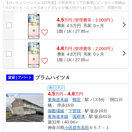
【センチュリーハイム 103号室】小田原市エリアの新居にピッタリ☆収納は
クロゼット・シューズボックスなどが備え付けられているので、衣類や日用
品の収納に重宝します☆こちらはTVイン...
4.5
万
円
(管理費等：2,000円 )
4.5万円
0ヶ月
敷金
礼金
1階 / 1K / 27.85㎡
4.8
万
円
(管理費等：2,000円 )
4.8万円
0ヶ月
敷金
礼金
1階 / 1K / 27.85㎡
プラムハイツＡ
賃貸 | アパート
敷0
礼0
4.5
4.6
万円～
万円
東海道本線
「
鴨宮
」駅 バス9分 「関口川
橋」 停歩16分
御殿場線
「
下曽我
」駅 徒歩16分
東海道本線
「
国府津
」駅 徒歩41分
築32年 / 40.04㎡
神奈川県
小田原市
高田
６５７－１