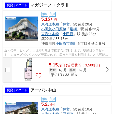
マガジーノ・クラⅡ
賃貸 | アパート
敷0
礼0
5.15
万円
東海道本線
「
鴨宮
」駅 徒歩20分
小田急小田原線
「
足柄
」駅 徒歩23分
東海道本線
「
小田原
」駅 徒歩26分
築22年 / 33.15㎡
神奈川県
小田原市
寿町
５丁目６番２８号
近くのザ・ビッグ 小田原寿町店まで徒歩7分で行けます。収納はクロゼッ
ト・シューズボックスなど豊富なので、広々と空間を利用することも可能で
す。TVインターフォン付きの、セキュリ...
5.15
万
円
(管理費等：3,500円 )
0ヶ月
0ヶ月
敷金
礼金
1階 / 1R / 33.15㎡
アーバン中山
賃貸 | アパート
敷0
礼0
5.2
万円
東海道本線
「
鴨宮
」駅 徒歩10分