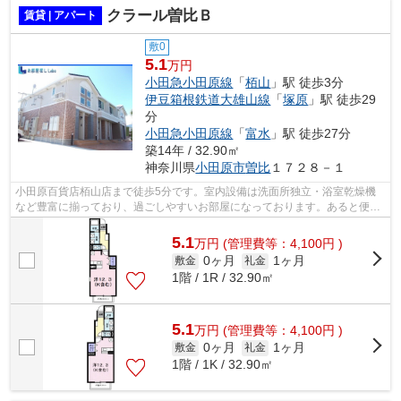
クラール曽比Ｂ
賃貸 | アパート
敷0
5.1
万円
小田急小田原線
「
栢山
」駅 徒歩3分
伊豆箱根鉄道大雄山線
「
塚原
」駅 徒歩29
分
小田急小田原線
「
富水
」駅 徒歩27分
築14年 / 32.90㎡
神奈川県
小田原市
曽比
１７２８－１
小田原百貨店栢山店まで徒歩5分です。室内設備は洗面所独立・浴室乾燥機
など豊富に揃っており、過ごしやすいお部屋になっております。あると便利
な照明付きのお部屋。小田原市にお引っ...
5.1
万
円
(管理費等：4,100円 )
0ヶ月
1ヶ月
敷金
礼金
1階 / 1R / 32.90㎡
5.1
万
円
(管理費等：4,100円 )
0ヶ月
1ヶ月
敷金
礼金
1階 / 1K / 32.90㎡