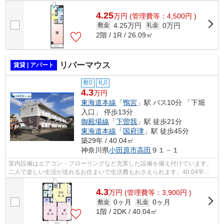
52mです。山僖で、住まい探しをはじめ...
4.25
万
円
(管理費等：4,500円 )
4.25万円
0万円
敷金
礼金
2階 / 1R / 26.09㎡
リバーマウス
賃貸 | アパート
敷0
礼0
4.3
万円
東海道本線
「
鴨宮
」駅 バス10分 「下堀
入口」 停歩13分
御殿場線
「
下曽我
」駅 徒歩21分
東海道本線
「
国府津
」駅 徒歩45分
築29年 / 40.04㎡
神奈川県
小田原市
高田
９１－１
室内設備はエアコン・フローリングなど充実した設備を備え付けています。
二人で楽しい生活が送れるお住まいで生活費もおさえられます。40.04平米
のお部屋です。駐車場がご利用いただけ...
4.3
万
円
(管理費等：3,900円 )
0ヶ月
0ヶ月
敷金
礼金
1階 / 2DK / 40.04㎡