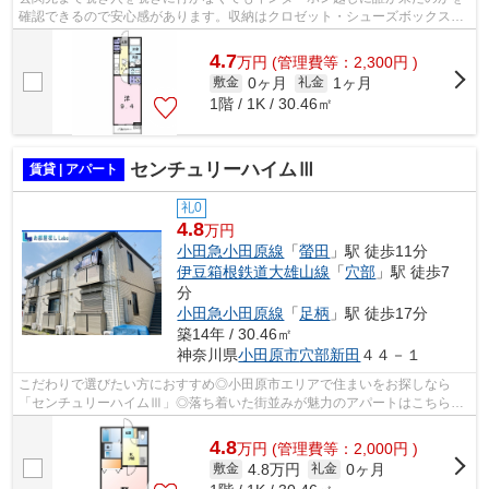
確認できるので安心感があります。収納はクロゼット・シューズボックスな
ど豊富なので、衣類や履き物の整理が...
4.7
万
円
(管理費等：2,300円 )
0ヶ月
1ヶ月
敷金
礼金
1階 / 1K / 30.46㎡
センチュリーハイムⅢ
賃貸 | アパート
礼0
4.8
万円
小田急小田原線
「
螢田
」駅 徒歩11分
伊豆箱根鉄道大雄山線
「
穴部
」駅 徒歩7
分
小田急小田原線
「
足柄
」駅 徒歩17分
築14年 / 30.46㎡
神奈川県
小田原市
穴部新田
４４－１
こだわりで選びたい方におすすめ◎小田原市エリアで住まいをお探しなら
「センチュリーハイムⅢ」◎落ち着いた街並みが魅力のアパートはこちらで
す◎収納が多めにあり、たくさんの衣類もキ...
4.8
万
円
(管理費等：2,000円 )
4.8万円
0ヶ月
敷金
礼金