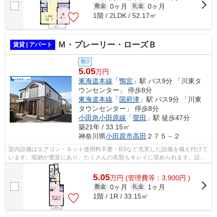
0ヶ月
0ヶ月
敷金
礼金
1階 / 2LDK / 52.17㎡
Ｍ・プレーリー・ローズＢ
賃貸 | アパート
敷0
5.05
万円
東海道本線
「
鴨宮
」駅 バス9分 「川東タ
ウンセンター」 停歩8分
東海道本線
「
国府津
」駅 バス9分 「川東
タウンセンター」 停歩8分
小田急小田原線
「
螢田
」駅 徒歩47分
築21年 / 33.15㎡
神奈川県
小田原市
高田
２７５－２
室内設備はエアコン・ネット使用料不要・BSなど充実した設備を備え付けて
います。収納が豊富にあり、たくさんの衣類もキレイに収められます。設備
も充実していて住みやすい、魅力が詰...
5.05
万
円
(管理費等：3,900円 )
0ヶ月
1ヶ月
敷金
礼金
1階 / 1R / 33.15㎡