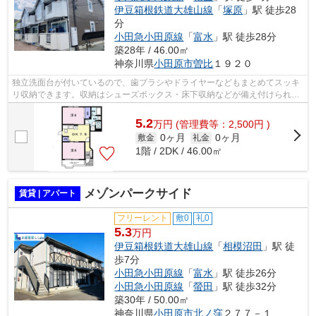
伊豆箱根鉄道大雄山線
「
塚原
」駅 徒歩28
分
小田急小田原線
「
富水
」駅 徒歩28分
築28年 / 46.00㎡
神奈川県
小田原市
曽比
１９２０
独立洗面台が付いているので、歯ブラシやドライヤーなどもまとめてスッキ
リ収納できます。収納はシューズボックス・床下収納などが備え付けられて
いるので、衣類や日用品の収納に重宝...
5.2
万
円
(管理費等：2,500円 )
0ヶ月
0ヶ月
敷金
礼金
1階 / 2DK / 46.00㎡
メゾンパークサイド
賃貸 | アパート
フリーレント
敷0
礼0
5.3
万円
伊豆箱根鉄道大雄山線
「
相模沼田
」駅 徒
歩7分
小田急小田原線
「
富水
」駅 徒歩26分
小田急小田原線
「
螢田
」駅 徒歩32分
築30年 / 50.00㎡
神奈川県
小田原市
北ノ窪
２７７－１