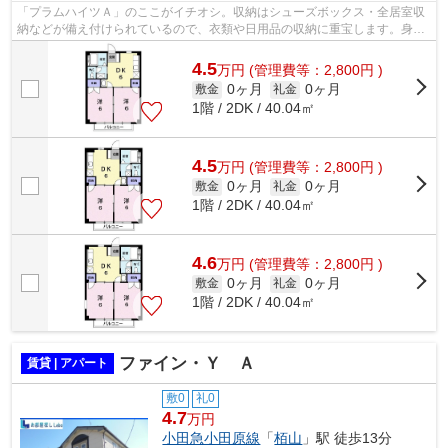
「プラムハイツＡ」のここがイチオシ。収納はシューズボックス・全居室収
納などが備え付けられているので、衣類や日用品の収納に重宝します。身支
度にもお使いいただける、洗面所が独...
4.5
万
円
(管理費等：2,800円 )
0ヶ月
0ヶ月
敷金
礼金
1階 / 2DK / 40.04㎡
4.5
万
円
(管理費等：2,800円 )
0ヶ月
0ヶ月
敷金
礼金
1階 / 2DK / 40.04㎡
4.6
万
円
(管理費等：2,800円 )
0ヶ月
0ヶ月
敷金
礼金
1階 / 2DK / 40.04㎡
ファイン・Ｙ Ａ
賃貸 | アパート
敷0
礼0
4.7
万円
小田急小田原線
「
栢山
」駅 徒歩13分