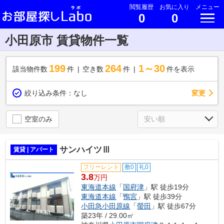
閲覧履歴
お気に入り
メニュー
0
0
小田原市 賃貸物件一覧
199
264
1～30
該当物件数
件
空き数
件
件を表示
変更
絞り込み条件：
なし
空室のみ
サンハイツⅢ
賃貸 | アパート
フリーレント
敷0
礼0
3.8
万円
東海道本線
「
国府津
」駅 徒歩19分
東海道本線
「
鴨宮
」駅 徒歩39分
小田急小田原線
「
螢田
」駅 徒歩67分
築23年 / 29.00㎡