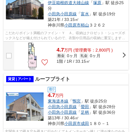
伊豆箱根鉄道大雄山線
「
塚原
」駅 徒歩25
分
小田急小田原線
「
富水
」駅 徒歩19分
築21年 / 33.15㎡
神奈川県
小田原市
栢山
３２６２
こだわりポイント満載のファイン・Ｙ Ａ。収納はクロゼット・シューズボ
ックスなどが備え付けられているので、衣類や日用品の収納に重宝します。
TVインターフォンを設置し、セキュリ...
4.7
万
円
(管理費等：2,800円 )
0ヶ月
0ヶ月
敷金
礼金
1階 / 1R / 33.15㎡
ルーフブライト
賃貸 | アパート
敷0
4.7
万円
東海道本線
「
鴨宮
」駅 徒歩25分
小田急小田原線
「
螢田
」駅 徒歩28分
小田急小田原線
「
足柄
」駅 徒歩36分
築13年 / 30.46㎡
神奈川県
小田原市
成田
１８０－１
玄関先まで覗き穴を覗きに行かなくてもインターホン越しに誰が来たのかを