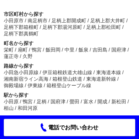
市区町村から探す
小田原市
/
南足柄市
/
足柄上郡開成町
/
足柄上郡大井町
/
足柄下郡箱根町
/
足柄下郡湯河原町
/
足柄上郡松田町
/
足柄下郡真鶴町
町名から探す
栄町
/
扇町
/
鴨宮
/
飯田岡
/
中里
/
飯泉
/
吉田島
/
国府津
/
蓮正寺
/
久野
路線から探す
小田急小田原線
/
伊豆箱根鉄道大雄山線
/
東海道本線
/
湘南新宿ライン高海
/
箱根登山鉄道
/
東海道新幹線
/
御殿場線
/
伊東線
/
箱根登山ケーブル線
駅から探す
小田原
/
鴨宮
/
足柄
/
国府津
/
螢田
/
富水
/
開成
/
新松田
/
栢山
/
和田河原
電話でお問い合わせ