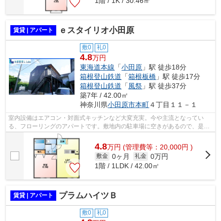
1階 / 1K / 30.46㎡
ｅスタイリオ小田原
賃貸 | アパート
敷0
礼0
4.8
万円
東海道本線
「
小田原
」駅 徒歩18分
箱根登山鉄道
「
箱根板橋
」駅 徒歩17分
箱根登山鉄道
「
風祭
」駅 徒歩37分
築7年 / 42.00㎡
神奈川県
小田原市
本町
４丁目１１－１
室内設備はエアコン・対面式キッチンなど大変充実。今や主流となってい
る、フローリングのアパートです。敷地内の駐車場に空きがあるので、是非
ご利用ください。一口コンロが付いたア...
4.8
万
円
(管理費等：20,000円 )
0ヶ月
0万円
敷金
礼金
1階 / 1LDK / 42.00㎡
プラムハイツＢ
賃貸 | アパート
敷0
礼0