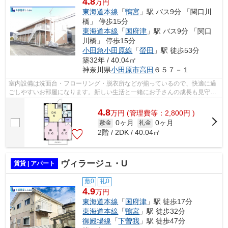
4.8
万円
東海道本線
「
鴨宮
」駅 バス9分 「関口川
橋」 停歩15分
東海道本線
「
国府津
」駅 バス9分 「関口
川橋」 停歩15分
小田急小田原線
「
螢田
」駅 徒歩53分
築32年 / 40.04㎡
神奈川県
小田原市
高田
６５７－１
室内設備は洗面台・フローリング・脱衣所などが揃っているので、快適に過
ごしやすいお部屋になります。新しい生活と一緒にお子さんの成長も見守っ
て行けるお住まいです。この物件はバ...
4.8
万
円
(管理費等：2,800円 )
0ヶ月
0ヶ月
敷金
礼金
2階 / 2DK / 40.04㎡
ヴィラージュ・U
賃貸 | アパート
敷0
礼0
4.9
万円
東海道本線
「
国府津
」駅 徒歩17分
東海道本線
「
鴨宮
」駅 徒歩32分
御殿場線
「
下曽我
」駅 徒歩47分