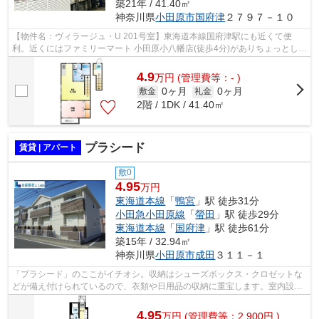
築21年 / 41.40㎡
神奈川県
小田原市
国府津
２７９７－１０
【物件名：ヴィラージュ・U 201号室】東海道本線国府津駅にも近くて便
利。近くにはファミリーマート 小田原小八幡店(徒歩4分)がありちょっとした
買い物に便利です。東海道本線国府津周...
4.9
万
円
(管理費等：- )
0ヶ月
0ヶ月
敷金
礼金
2階 / 1DK / 41.40㎡
プラシード
賃貸 | アパート
敷0
4.95
万円
東海道本線
「
鴨宮
」駅 徒歩31分
小田急小田原線
「
螢田
」駅 徒歩29分
東海道本線
「
国府津
」駅 徒歩61分
築15年 / 32.94㎡
神奈川県
小田原市
成田
３１１－１
「プラシード」のここがイチオシ。収納はシューズボックス・クロゼットな
どが備え付けられているので、衣類や日用品の収納に重宝します。室内設備
は洗面所独立・浴室乾燥機など充実し...
4.95
万
円
(管理費等：2,900円 )