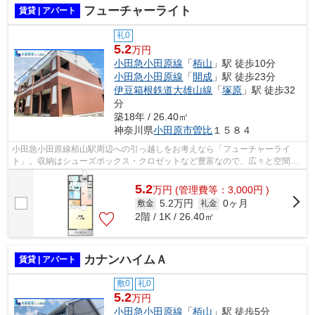
フューチャーライト
賃貸 | アパート
礼0
5.2
万円
小田急小田原線
「
栢山
」駅 徒歩10分
小田急小田原線
「
開成
」駅 徒歩23分
伊豆箱根鉄道大雄山線
「
塚原
」駅 徒歩32
分
築18年 / 26.40㎡
神奈川県
小田原市
曽比
１５８４
小田急小田原線栢山駅周辺への引っ越しをお考えなら「フューチャーライ
ト」。収納はシューズボックス・クロゼットなど豊富なので、広々と空間を
利用することも可能です。室内設備は洗...
5.2
万
円
(管理費等：3,000円 )
5.2万円
0ヶ月
敷金
礼金
2階 / 1K / 26.40㎡
カナンハイムＡ
賃貸 | アパート
敷0
礼0
5.2
万円
小田急小田原線
「
栢山
」駅 徒歩5分