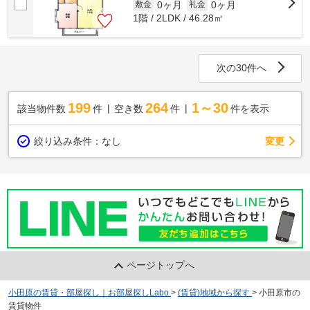
0ヶ月
0ヶ月
敷金
礼金
1階 / 2LDK / 46.28㎡
次の30件へ
199
264
1～30
該当物件数
件
空き数
件
件を表示
変更
絞り込み条件：
なし
ページトップへ
小田原の賃貸・部屋探し｜お部屋探しLabo
>
(賃貸)地域から探す
>
小田原市の
賃貸物件