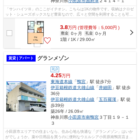
神奈川県
小田原市
国府津
２４１４－１
「サンハイツⅢ」のここがイチオシ。こちらは1Kの物件です。収納はクロゼ
ット・シューズボックスなど豊富なので、広々と空間を利用することも可能
です。ペットと一緒に暮らしたい方にう...
3.8
万
円
(管理費等：5,000円 )
0ヶ月
0ヶ月
敷金
礼金
1階 / 1K / 29.00㎡
グランメゾン
賃貸 | アパート
礼0
4.25
万円
東海道本線
「
鴨宮
」駅 徒歩7分
伊豆箱根鉄道大雄山線
「
井細田
」駅 徒歩
36分
伊豆箱根鉄道大雄山線
「
五百羅漢
」駅 徒
歩39分
築26年 / 26.09㎡
神奈川県
小田原市
南鴨宮
３丁目１９－１
３
小田原市エリアでの住まいなら、住み心地も快適な「グランメゾン」はいか
がでしょうか。薬や日用品を買うのに便利なウエルシア小田原南鴨宮店まで