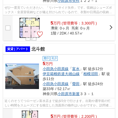
神奈川県
小田原市
矢作
１２２－１
ぜひ一度見ていただきたい、「リバーサイド矢作」です。収納はシューズボ
ックス・全居室収納などが備え付けられているので、衣類や日用品の収納に
重宝します。浴室と切り離されている...
5
万
円
(管理費等：3,300円 )
0ヶ月
0ヶ月
敷金
礼金
1階 / 2DK / 40.57㎡
北斗館
賃貸 | アパート
敷0
礼0
5
万円
小田急小田原線
「
富水
」駅 徒歩12分
伊豆箱根鉄道大雄山線
「
相模沼田
」駅 徒
歩11分
小田急小田原線
「
螢田
」駅 徒歩24分
築33年 / 52.17㎡
神奈川県
小田原市
新屋
３３－１
近くのそうてつローゼン富水店まで徒歩5分で行けます。出勤や通学前の忙
しい時間をスムーズにする独立した洗面所の物件はいかがですか。訪問者を
カメラで確認できるTVインターホン設置...
5
万
円
(管理費等：2,200円 )