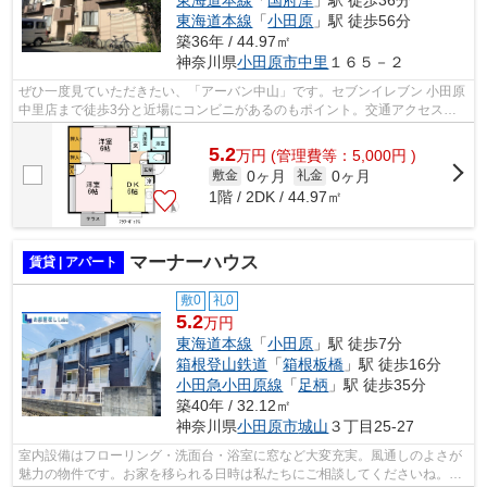
東海道本線
「
国府津
」駅 徒歩36分
東海道本線
「
小田原
」駅 徒歩56分
築36年 / 44.97㎡
神奈川県
小田原市
中里
１６５－２
ぜひ一度見ていただきたい、「アーバン中山」です。セブンイレブン 小田原
中里店まで徒歩3分と近場にコンビニがあるのもポイント。交通アクセスの
充実した住まいをお求めなら、東海道...
5.2
万
円
(管理費等：5,000円 )
0ヶ月
0ヶ月
敷金
礼金
1階 / 2DK / 44.97㎡
マーナーハウス
賃貸 | アパート
敷0
礼0
5.2
万円
東海道本線
「
小田原
」駅 徒歩7分
箱根登山鉄道
「
箱根板橋
」駅 徒歩16分
小田急小田原線
「
足柄
」駅 徒歩35分
築40年 / 32.12㎡
神奈川県
小田原市
城山
３丁目25-27
室内設備はフローリング・洗面台・浴室に窓など大変充実。風通しのよさが
魅力の物件です。お家を移られる日時は私たちにご相談してくださいね。始