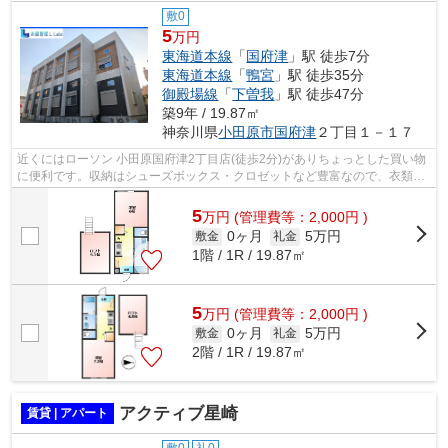
敷0
5
万円
東海道本線
「
国府津
」駅 徒歩7分
東海道本線
「
鴨宮
」駅 徒歩35分
御殿場線
「
下曽我
」駅 徒歩47分
築9年 / 19.87㎡
神奈川県
小田原市
国府津
２丁目１－１７
近くにはローソン 小田原国府津2丁目店(徒歩2分)がありちょっとした買い物
に便利です。収納はシューズボックス・クロゼットなど豊富なので、衣類や
履き物の整理がしやすく便利です。一...
5
万
円
(管理費等：2,000円 )
0ヶ月
5万円
敷金
礼金
1階 / 1R / 19.87㎡
5
万
円
(管理費等：2,000円 )
0ヶ月
5万円
敷金
礼金
2階 / 1R / 19.87㎡
アクティブ星崎
賃貸 | アパート
敷0
礼0