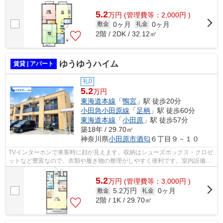
発駅が近くにある物件です。駐輪場付...
5.2
万
円
(管理費等：2,000円 )
0ヶ月
0ヶ月
敷金
礼金
2階 / 2DK / 32.12㎡
ゆうゆうハイム
賃貸 | アパート
礼0
5.2
万円
東海道本線
「
鴨宮
」駅 徒歩20分
小田急小田原線
「
足柄
」駅 徒歩60分
東海道本線
「
小田原
」駅 徒歩57分
築18年 / 29.70㎡
神奈川県
小田原市
酒匂
６丁目９－１０
TVインターホンで来客時に顔が見えます。収納はシューズボックス・クロゼ
ットなど豊富なので、衣類や履き物の整理がしやすく便利です。室内設備は
浴室乾燥機・洗面所独立など充実した...
5.2
万
円
(管理費等：3,000円 )
5.2万円
0ヶ月
敷金
礼金
2階 / 1K / 29.70㎡