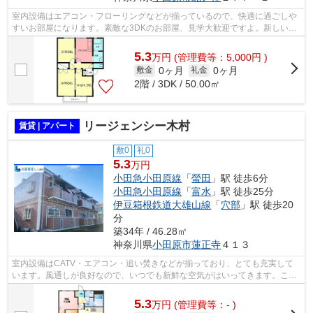
室内設備はエアコン・フローリングなどが揃っているので、快適に過ごしや
すいお部屋になります。素敵な3DKのお部屋、見学大歓迎ですよ。新しい
日々を送るにふさわしい、きれいな室内で...
5.3
万
円
(管理費等：5,000円 )
0ヶ月
0ヶ月
敷金
礼金
2階 / 3DK / 50.00㎡
リージェンシー木村
賃貸 | アパート
敷0
礼0
5.3
万円
小田急小田原線
「
螢田
」駅 徒歩6分
小田急小田原線
「
富水
」駅 徒歩25分
伊豆箱根鉄道大雄山線
「
穴部
」駅 徒歩20
分
築34年 / 46.28㎡
神奈川県
小田原市
蓮正寺
４１３
室内設備はCATV・エアコン・追い焚きなどが揃っており、とても充実して
います。風通しが良好なので、いつでも新鮮な空気がはいってきます。この
物件はバルコニー付きで、用途に合わせ...
5.3
万
円
(管理費等：- )