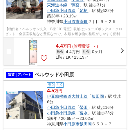
東海道本線
「
鴨宮
」駅 徒歩31分
小田急小田原線
「
足柄
」駅 徒歩22分
築28年 / 23.19㎡
神奈川県
小田原市
寿町
２丁目９－２５
【物件名：ベルシオン丸久 B棟 101号室】収納はシューズボックス・クロ
ゼット・全居室収納など豊富なので、衣類や履き物の整理がしやすく便利で
す。室内設備はエアコン・CATVなど大変...
4.4
万
円
(管理費等：- )
4.4万円
0ヶ月
敷金
礼金
1階 / 1K / 23.19㎡
ベルウッド小田原
賃貸 | アパート
敷0
礼0
4.5
万円
伊豆箱根鉄道大雄山線
「
飯田岡
」駅 徒歩
6分
小田急小田原線
「
螢田
」駅 徒歩16分
小田急小田原線
「
富水
」駅 徒歩23分
築6年 / 20.65㎡～23.02㎡
神奈川県
小田原市
飯田岡
６５０－７