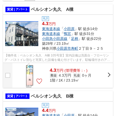
ベルシオン丸久 A棟
賃貸 | アパート
礼0
4.3
万円
東海道本線
「
小田原
」駅 徒歩14分
東海道本線
「
鴨宮
」駅 徒歩31分
小田急小田原線
「
足柄
」駅 徒歩22分
築28年 / 23.19㎡
神奈川県
小田原市
寿町
２丁目９－２５
【物件名：ベルシオン丸久 A棟 105号室】室内設備は洗面台・フローリン
グ・バストイレ別など充実した設備を備え付けています。駐輪場付きのアパ
ートです。車をお持ちの方にもオススメ...
4.3
万
円
(管理費等：- )
4.3万円
0ヶ月
敷金
礼金
1階 / 1K / 23.19㎡
ベルシオン丸久 B棟
賃貸 | アパート
礼0
4.4
万円
東海道本線
「
小田原
」駅 徒歩14分