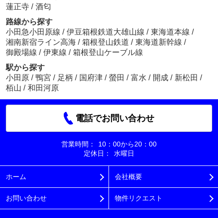
蓮正寺
/
酒匂
路線から探す
小田急小田原線
/
伊豆箱根鉄道大雄山線
/
東海道本線
/
湘南新宿ライン高海
/
箱根登山鉄道
/
東海道新幹線
/
御殿場線
/
伊東線
/
箱根登山ケーブル線
駅から探す
小田原
/
鴨宮
/
足柄
/
国府津
/
螢田
/
富水
/
開成
/
新松田
/
栢山
/
和田河原
電話でお問い合わせ
営業時間：
10：00から20：00
定休日：
水曜日
ホーム
会社概要
お問い合わせ
物件リクエスト