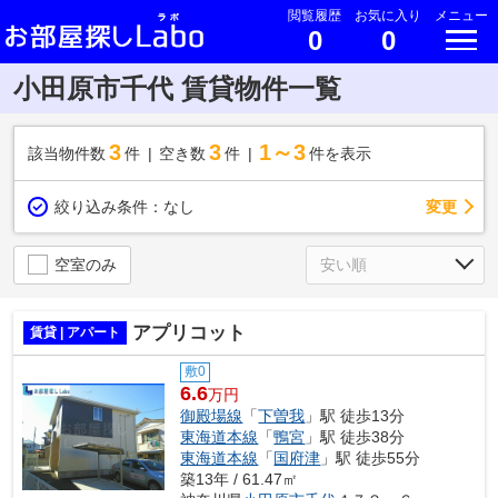
閲覧履歴
お気に入り
メニュー
0
0
小田原市千代 賃貸物件一覧
3
3
1～3
該当物件数
件
空き数
件
件を表示
変更
絞り込み条件：
なし
空室のみ
アプリコット
賃貸 | アパート
敷0
6.6
万円
御殿場線
「
下曽我
」駅 徒歩13分
東海道本線
「
鴨宮
」駅 徒歩38分
東海道本線
「
国府津
」駅 徒歩55分
築13年 / 61.47㎡