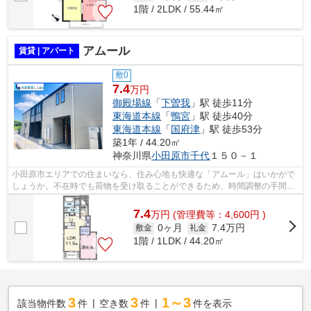
1階 / 2LDK / 55.44㎡
アムール
賃貸 | アパート
敷0
7.4
万円
御殿場線
「
下曽我
」駅 徒歩11分
東海道本線
「
鴨宮
」駅 徒歩40分
東海道本線
「
国府津
」駅 徒歩53分
築1年 / 44.20㎡
神奈川県
小田原市
千代
１５０－１
小田原市エリアでの住まいなら、住み心地も快適な「アムール」はいかがで
しょうか。不在時でも荷物を受け取ることができるため、時間調整の手間が
省ける宅配ボックスを備えております...
7.4
万
円
(管理費等：4,600円 )
0ヶ月
7.4万円
敷金
礼金
1階 / 1LDK / 44.20㎡
3
3
1～3
該当物件数
件
空き数
件
件を表示