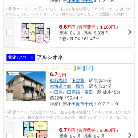
神奈川県
小田原市
千代
４７２－６
小田原市エリアでの住まいなら、住み心地も快適な「アプリコット」はいか
がでしょうか。TVインターフォン付きの、セキュリティに配慮した物件で
す。室内設備は浴室乾燥機・洗面所独立...
6.6
万
円
(管理費等：4,100円 )
0ヶ月
9.9万円
敷金
礼金
2階 / 2LDK / 61.47㎡
アルシオネ
賃貸 | アパート
フリーレント
敷0
礼0
6.7
万円
御殿場線
「
下曽我
」駅 徒歩16分
東海道本線
「
鴨宮
」駅 徒歩34分
小田急小田原線
「
螢田
」駅 徒歩45分
築22年 / 55.44㎡
神奈川県
小田原市
千代
１０７３－９
小田原市エリアでの住まいなら、住み心地も快適な「アルシオネ」はいかが
でしょうか。独立洗面台を備えているので、歯ブラシやドライヤーなどもま
とめてスッキリ収納できます。御殿場...
6.7
万
円
(管理費等：5,000円 )
0ヶ月
0ヶ月
敷金
礼金