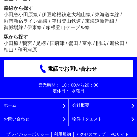
路線から探す
小田急小田原線
/
伊豆箱根鉄道大雄山線
/
東海道本線
/
湘南新宿ライン高海
/
箱根登山鉄道
/
東海道新幹線
/
御殿場線
/
伊東線
/
箱根登山ケーブル線
駅から探す
小田原
/
鴨宮
/
足柄
/
国府津
/
螢田
/
富水
/
開成
/
新松田
/
栢山
/
和田河原
電話でお問い合わせ
営業時間：
10：00から20：00
定休日：
水曜日
ホーム
会社概要
お問い合わせ
物件リクエスト
プライバシーポリシー
利用規約
アクセスマップ
PCサイト