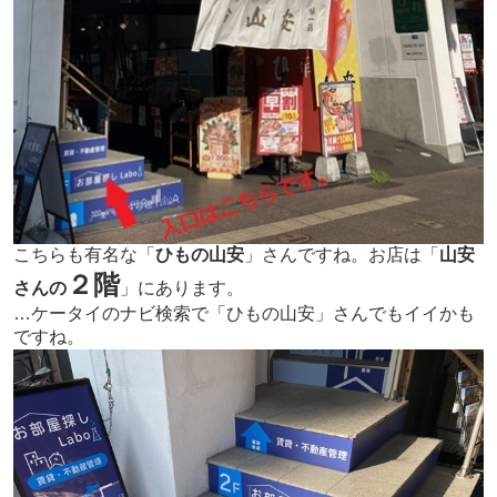
こ
ちらも有名な「
ひもの山安
」さんですね。お店は「
山安
２階
さんの
」にあります。
…ケータイのナビ検索で「ひもの山安」さんでもイイかも
ですね。