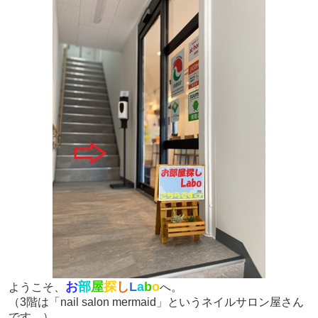
お
部
屋
探
し
L
a
b
o
ようこそ、
へ。
（3階は「
nail salon mermaid
」というネイルサロン屋さん
です。
）