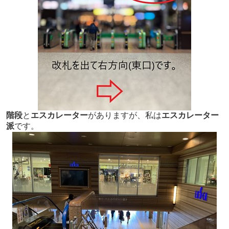
階段
と
エスカレーター
がありますが、私は
エスカレーター
派
です。