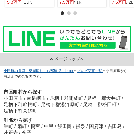
5.3万円
/ 1DK
7.9万円
/ 1K
7.5万円
/ 2
ページトップへ
小田原の賃貸・部屋探し｜お部屋探しLabo
>
ブログ記事一覧
>
小田原駅から
当店までのご案内です。
市区町村から探す
小田原市
/
南足柄市
/
足柄上郡開成町
/
足柄上郡大井町
/
足柄下郡箱根町
/
足柄下郡湯河原町
/
足柄上郡松田町
/
足柄下郡真鶴町
町名から探す
栄町
/
扇町
/
鴨宮
/
中里
/
飯田岡
/
飯泉
/
国府津
/
吉田島
/
蓮正寺
/
金子