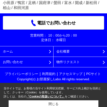
小田原
/
鴨宮
/
足柄
/
国府津
/
螢田
/
富水
/
開成
/
新松田
/
栢山
/
和田河原
電話でお問い合わせ
営業時間：
10：00から20：00
定休日：
水曜日
ホーム
会社概要
お問い合わせ
物件リクエスト
プライバシーポリシー
利用規約
アクセスマップ
PCサイト
Copyright(c) お部屋探しLabo All rights reserved.
当サイトでは、お客様の当サイト利用状況把握、サービス向上検討を目的と
して、クッキー（Cookie）を使用しています。
詳しくは、当社の
「Cookieの取扱いについて」
をご確認ください。
閉じる