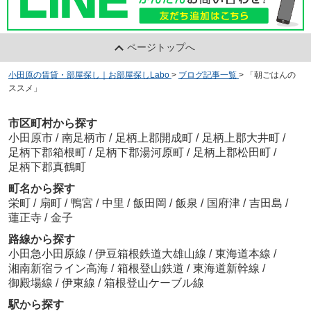
ページトップへ
小田原の賃貸・部屋探し｜お部屋探しLabo
>
ブログ記事一覧
>
「朝ごはんの
ススメ」
市区町村から探す
小田原市
/
南足柄市
/
足柄上郡開成町
/
足柄上郡大井町
/
足柄下郡箱根町
/
足柄下郡湯河原町
/
足柄上郡松田町
/
足柄下郡真鶴町
町名から探す
栄町
/
扇町
/
鴨宮
/
中里
/
飯田岡
/
飯泉
/
国府津
/
吉田島
/
蓮正寺
/
金子
路線から探す
小田急小田原線
/
伊豆箱根鉄道大雄山線
/
東海道本線
/
湘南新宿ライン高海
/
箱根登山鉄道
/
東海道新幹線
/
御殿場線
/
伊東線
/
箱根登山ケーブル線
駅から探す