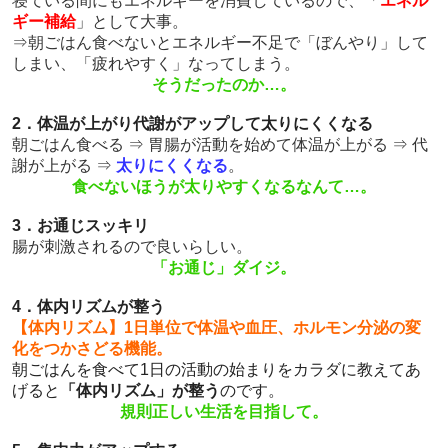
寝ている間にもエネルギーを消費しているので、「
エネル
ギー補給
」として大事。
⇒朝ごはん食べないとエネルギー不足で「ぼんやり」して
しまい、「疲れやすく」なってしまう。
そうだったのか…。
2．体温が上がり代謝がアップして太りにくくなる
朝ごはん食べる ⇒ 胃腸が活動を始めて体温が上がる ⇒ 代
謝が上がる ⇒
太りにくくなる
。
食べないほうが太りやすくなるなんて…。
3．お通じスッキリ
腸が刺激されるので良いらしい。
「お通じ」ダイジ。
4．体内リズムが整う
【体内リズム】1日単位で体温や血圧、ホルモン分泌の変
化をつかさどる機能。
朝ごはんを食べて1日の活動の始まりをカラダに教えてあ
げると
「体内リズム」が整う
のです
。
規則正しい生活を目指して。