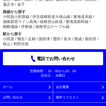
蓮正寺
/
金子
路線から探す
小田急小田原線
/
伊豆箱根鉄道大雄山線
/
東海道本線
/
湘南新宿ライン高海
/
箱根登山鉄道
/
東海道新幹線
/
御殿場線
/
伊東線
/
箱根登山ケーブル線
駅から探す
小田原
/
鴨宮
/
足柄
/
国府津
/
螢田
/
富水
/
開成
/
新松田
/
栢山
/
和田河原
電話でお問い合わせ
営業時間：
10：00から20：00
定休日：
水曜日
ホーム
会社概要
お問い合わせ
物件リクエスト