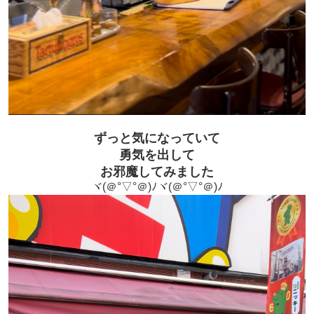
ずっと気になっていて
勇気を出して
お邪魔してみました
ヾ(＠°▽°＠)ﾉヾ(＠°▽°＠)ﾉ