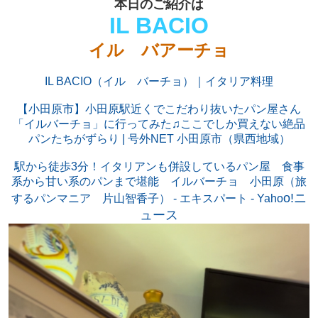
本日のご紹介は
IL BACIO
イル
バアーチョ
IL BACIO（イル バーチョ）｜イタリア料理
【小田原市】小田原駅近くでこだわり抜いたパン屋さん
「イルバーチョ」に行ってみた♫ここでしか買えない絶品
パンたちがずらり | 号外NET 小田原市（県西地域）
駅から徒歩3分！イタリアンも併設しているパン屋 食事
系から甘い系のパンまで堪能 イルバーチョ 小田原（旅
o!ニ
するパンマニア 片山智香子） - エキスパート - Yaho
ュース