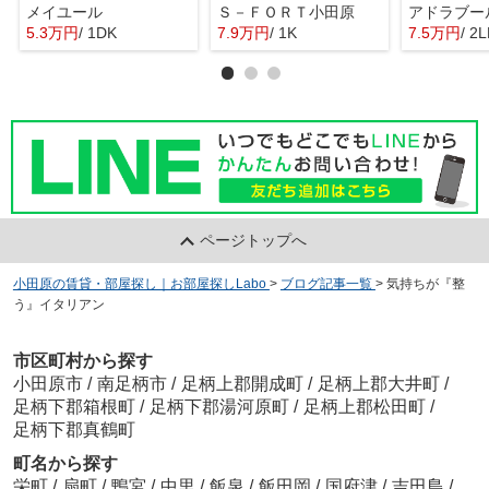
メイユール
Ｓ－ＦＯＲＴ小田原
アドラブー
5.3万円
/ 1DK
7.9万円
/ 1K
7.5万円
/ 2
ページトップへ
小田原の賃貸・部屋探し｜お部屋探しLabo
>
ブログ記事一覧
>
気持ちが『整
う』イタリアン
市区町村から探す
小田原市
/
南足柄市
/
足柄上郡開成町
/
足柄上郡大井町
/
足柄下郡箱根町
/
足柄下郡湯河原町
/
足柄上郡松田町
/
足柄下郡真鶴町
町名から探す
栄町
/
扇町
/
鴨宮
/
中里
/
飯泉
/
飯田岡
/
国府津
/
吉田島
/