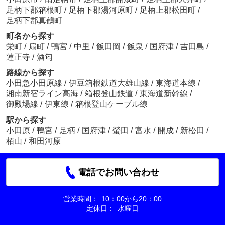
足柄下郡箱根町
/
足柄下郡湯河原町
/
足柄上郡松田町
/
足柄下郡真鶴町
町名から探す
栄町
/
扇町
/
鴨宮
/
中里
/
飯田岡
/
飯泉
/
国府津
/
吉田島
/
蓮正寺
/
酒匂
路線から探す
小田急小田原線
/
伊豆箱根鉄道大雄山線
/
東海道本線
/
湘南新宿ライン高海
/
箱根登山鉄道
/
東海道新幹線
/
御殿場線
/
伊東線
/
箱根登山ケーブル線
駅から探す
小田原
/
鴨宮
/
足柄
/
国府津
/
螢田
/
富水
/
開成
/
新松田
/
栢山
/
和田河原
電話でお問い合わせ
営業時間：
10：00から20：00
定休日：
水曜日