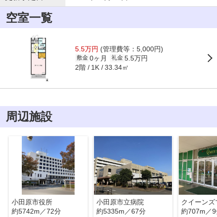
空室一覧
5.5万円
(管理費等：5,000円)
0ヶ月
5.5万円
敷金
礼金
2階
33.34㎡
1K
周辺施設
小田原市役所
小田原市立病院
約5742m／72分
約5335m／67分
約707m／