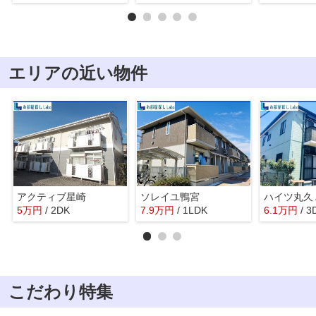
エリアの近い物件
アクティブ星崎
ソレイユ鴨宮
ハイツ丸久
5
万
円
/ 2DK
7.9
万
円
/ 1LDK
6.1
万
円
/ 3
こだわり特集