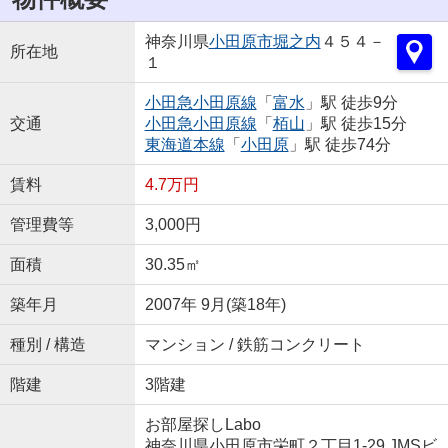
神奈川県
小田原市
堀之内
４５４－
所在地
１
小田急小田原線
「
富水
」駅 徒歩9分
交通
小田急小田原線
「
栢山
」駅 徒歩15分
東海道本線
「
小田原
」駅 徒歩74分
賃料
4.7万円
管理費等
3,000円
面積
30.35㎡
築年月
2007年 9月(築18年)
種別 / 構造
マンション / 鉄筋コンクリート
階建
3階建
お部屋探しLabo
神奈川県小田原市栄町２丁目1-29 JMSビ