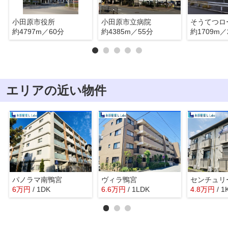
小田原市役所
小田原市立病院
約4797m／60分
約4385m／55分
約1709m／
エリアの近い物件
パノラマ南鴨宮
ヴィラ鴨宮
センチュリ
6
万
円
/ 1DK
6.6
万
円
/ 1LDK
4.8
万
円
/ 1