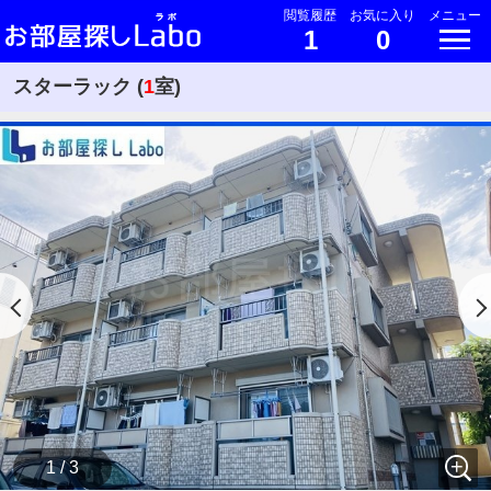
閲覧履歴
お気に入り
メニュー
1
0
スターラック (
1
室)
1 / 3