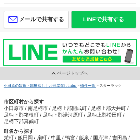
メールで共有する
LINEで共有する
ページトップへ
小田原の賃貸・部屋探し｜お部屋探しLabo
>
物件一覧
>
スターラック
市区町村から探す
小田原市
/
南足柄市
/
足柄上郡開成町
/
足柄上郡大井町
/
足柄下郡箱根町
/
足柄下郡湯河原町
/
足柄上郡松田町
/
足柄下郡真鶴町
町名から探す
栄町
/
飯田岡
/
扇町
/
中里
/
鴨宮
/
飯泉
/
国府津
/
吉田島
/