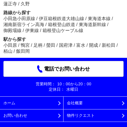
蓮正寺
/
久野
路線から探す
小田急小田原線
/
伊豆箱根鉄道大雄山線
/
東海道本線
/
湘南新宿ライン高海
/
箱根登山鉄道
/
東海道新幹線
/
御殿場線
/
伊東線
/
箱根登山ケーブル線
駅から探す
小田原
/
鴨宮
/
足柄
/
螢田
/
国府津
/
富水
/
開成
/
新松田
/
栢山
/
飯田岡
電話でお問い合わせ
営業時間：
10：00から20：00
定休日：
水曜日
ホーム
会社概要
お問い合わせ
物件リクエスト