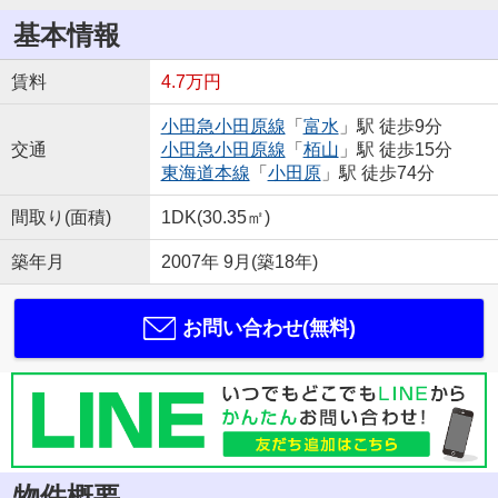
基本情報
賃料
4.7万円
小田急小田原線
「
富水
」駅 徒歩9分
交通
小田急小田原線
「
栢山
」駅 徒歩15分
東海道本線
「
小田原
」駅 徒歩74分
間取り(面積)
1DK(30.35㎡)
築年月
2007年 9月(築18年)
お問い合わせ(無料)
物件概要