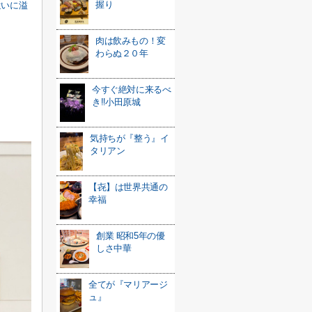
握り
遣いに溢
肉は飲みもの！変
わらぬ２０年
今すぐ絶対に来るべ
き‼小田原城
気持ちが『整う』イ
タリアン
【㐂】は世界共通の
幸福
創業 昭和5年の優
しさ中華
全てが『マリアージ
ュ』