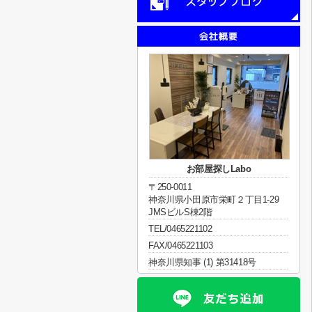
お部屋探しLabo
〒250-0011
神奈川県小田原市栄町２丁目1-29
JMSビルS棟2階
TEL/0465221102
FAX/0465221103
神奈川県知事 (1) 第31418号