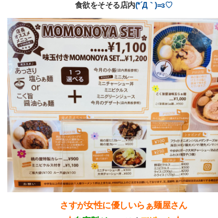
食欲をそそる店内
(*´Д｀)=з♡
さすが女性に優しいらぁ麺屋さん