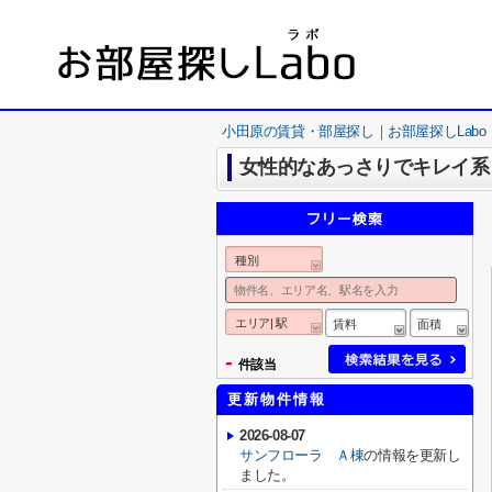
小田原の賃貸・部屋探し｜お部屋探しLabo
女性的なあっさりでキレイ系
種別
エリア| 駅
賃料
面積
-
件該当
更新物件情報
2026-08-07
サンフローラ Ａ棟
の情報を更新し
ました。