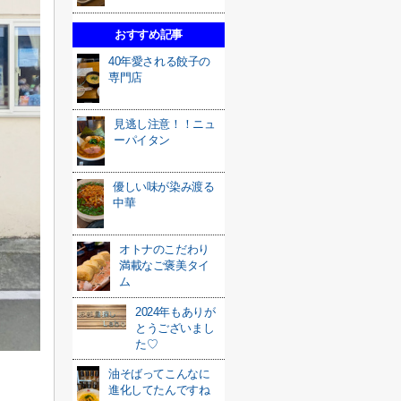
おすすめ記事
40年愛される餃子の
専門店
見逃し注意！！ニュ
ーパイタン
優しい味が染み渡る
中華
オトナのこだわり
満載なご褒美タイ
ム
2024年もありが
とうございまし
た♡
油そばってこんなに
進化してたんですね