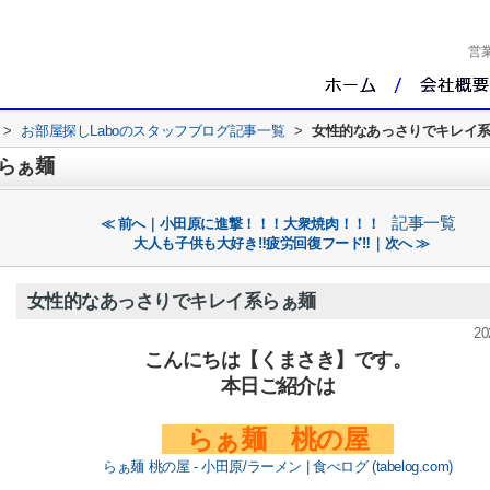
営
>
お部屋探しLaboのスタッフブログ記事一覧
>
女性的なあっさりでキレイ
らぁ麺
記事一覧
≪ 前へ｜小田原に進撃！！！大衆焼肉！！！
大人も子供も大好き‼疲労回復フード‼｜次へ ≫
女性的なあっさりでキレイ系らぁ麺
20
こんにちは【くまさき】です。
本日ご紹介は
らぁ麺 桃の屋
らぁ麺 桃の屋 - 小田原/ラーメン | 食べログ (tabelog.com)