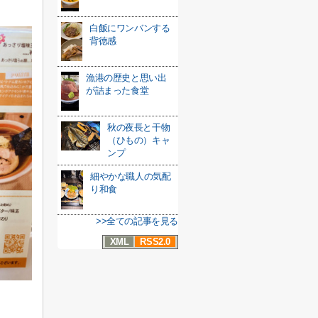
白飯にワンバンする
背徳感
漁港の歴史と思い出
が詰まった食堂
秋の夜長と干物
（ひもの）キャ
ンプ
細やかな職人の気配
り和食
>>全ての記事を見る
XML
RSS2.0