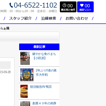
00
00
業時間：
10：00から20：00
定休日：
水曜日
系らぁ麺
最新記事
健やかな食のまち
【小田原】
2年ぶり‼港の夜
23-09-28
市大作戦
朝活報告IN 鴨宮
創業４０年の肉厚