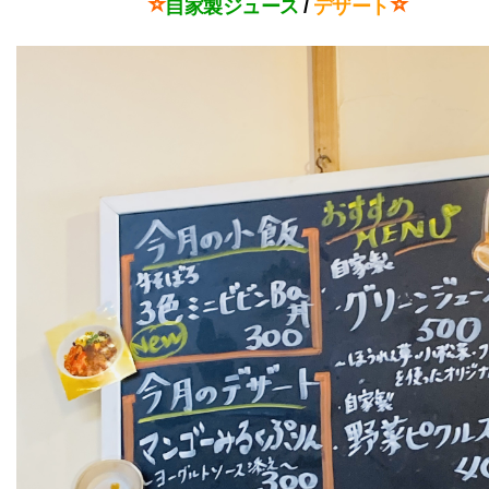
⭐
⭐
自家製ジュース
/
デザート