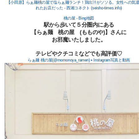
【小田原】らぁ麺桃の屋で塩らぁ麺ランチ！鶏出汁がソソる。女性への気
れたお店だった - 西湘コネクト (seisho-times.info)
桃の屋 - Bing地図
駅から歩いて５分圏内にある
【らぁ麺 桃の屋 (もものや)】さんに
お邪魔いたしました。
テレビやクチコミなどでも高評価♡
らぁ麺 桃の屋(@momonoya_ramen) • Instagram写真と動画