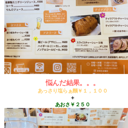
悩んだ結果。。。
あっさり塩らぁ麵￥１，１００
＋
あおさ
￥２５０