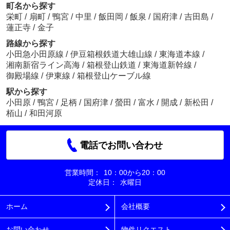
町名から探す
栄町
/
扇町
/
鴨宮
/
中里
/
飯田岡
/
飯泉
/
国府津
/
吉田島
/
蓮正寺
/
金子
路線から探す
小田急小田原線
/
伊豆箱根鉄道大雄山線
/
東海道本線
/
湘南新宿ライン高海
/
箱根登山鉄道
/
東海道新幹線
/
御殿場線
/
伊東線
/
箱根登山ケーブル線
駅から探す
小田原
/
鴨宮
/
足柄
/
国府津
/
螢田
/
富水
/
開成
/
新松田
/
栢山
/
和田河原
電話でお問い合わせ
営業時間：
10：00から20：00
定休日：
水曜日
ホーム
会社概要
お問い合わせ
物件リクエスト