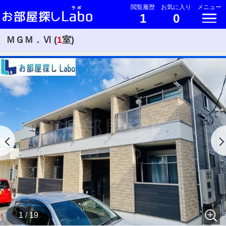
閲覧履歴
お気に入り
メニュー
1
0
ＭＧＭ．Ⅵ (
1
室)
1 / 19