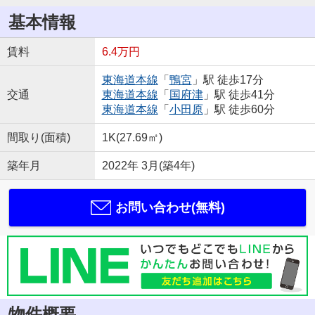
基本情報
賃料
6.4万円
東海道本線
「
鴨宮
」駅 徒歩17分
交通
東海道本線
「
国府津
」駅 徒歩41分
東海道本線
「
小田原
」駅 徒歩60分
間取り(面積)
1K(27.69㎡)
築年月
2022年 3月(築4年)
お問い合わせ(無料)
物件概要