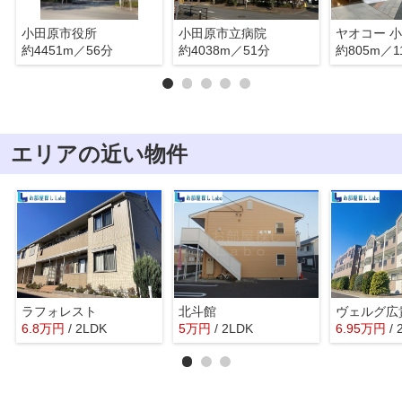
小田原市役所
小田原市立病院
約4451m／56分
約4038m／51分
約805m／1
エリアの近い物件
ラフォレスト
北斗館
ヴェルグ広
6.8
万
円
/ 2LDK
5
万
円
/ 2LDK
6.95
万
円
/