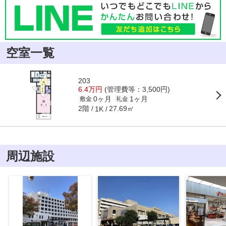
空室一覧
203
6.4万円
(管理費等：3,500円)
0ヶ月
1ヶ月
敷金
礼金
2階
27.69㎡
1K
周辺施設