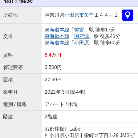
所在地
神奈川県
小田原市
矢作
１４４－１
東海道本線
「
鴨宮
」駅 徒歩17分
交通
東海道本線
「
国府津
」駅 徒歩41分
東海道本線
「
小田原
」駅 徒歩60分
賃料
6.4万円
管理費等
3,500円
面積
27.69㎡
築年月
2022年 3月(築4年)
種別 / 構造
アパート / 木造
階建
2階建
お部屋探しLabo
神奈川県小田原市栄町２丁目1-29 JMSビ