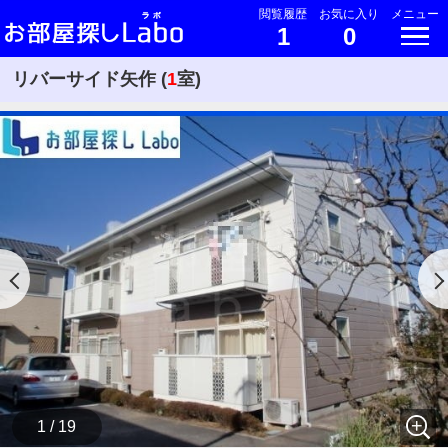
閲覧履歴
お気に入り
メニュー
1
0
リバーサイド矢作 (
1
室)
1 / 19