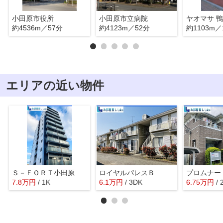
小田原市役所
小田原市立病院
ヤオマサ 
約4536m／57分
約4123m／52分
約1103m／
エリアの近い物件
Ｓ－ＦＯＲＴ小田原
ロイヤルパレスＢ
プロムナー
7.8
万
円
/ 1K
6.1
万
円
/ 3DK
6.75
万
円
/