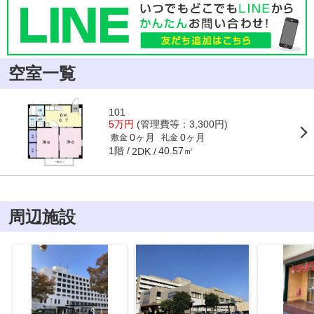
空室一覧
101
5万円
(管理費等：3,300円)
0ヶ月
0ヶ月
敷金
礼金
1階
40.57㎡
2DK
周辺施設