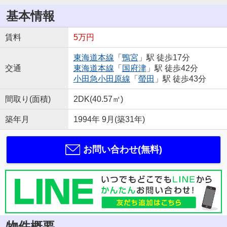
基本情報
賃料
5万円
東海道本線
「
鴨宮
」駅 徒歩17分
交通
東海道本線
「
国府津
」駅 徒歩42分
小田急小田原線
「
螢田
」駅 徒歩43分
間取り(面積)
2DK(40.57㎡)
築年月
1994年 9月(築31年)
お問い合わせ(無料)
物件概要