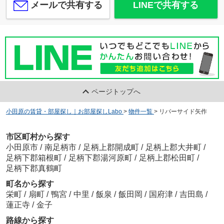
メールで共有する
LINEで共有する
ページトップへ
小田原の賃貸・部屋探し｜お部屋探しLabo
>
物件一覧
>
リバーサイド矢作
市区町村から探す
小田原市
/
南足柄市
/
足柄上郡開成町
/
足柄上郡大井町
/
足柄下郡箱根町
/
足柄下郡湯河原町
/
足柄上郡松田町
/
足柄下郡真鶴町
町名から探す
栄町
/
扇町
/
鴨宮
/
中里
/
飯泉
/
飯田岡
/
国府津
/
吉田島
/
蓮正寺
/
金子
路線から探す