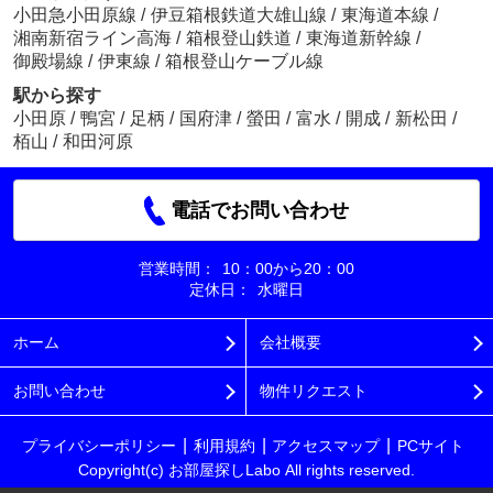
小田急小田原線
/
伊豆箱根鉄道大雄山線
/
東海道本線
/
湘南新宿ライン高海
/
箱根登山鉄道
/
東海道新幹線
/
御殿場線
/
伊東線
/
箱根登山ケーブル線
駅から探す
小田原
/
鴨宮
/
足柄
/
国府津
/
螢田
/
富水
/
開成
/
新松田
/
栢山
/
和田河原
電話でお問い合わせ
営業時間：
10：00から20：00
定休日：
水曜日
ホーム
会社概要
お問い合わせ
物件リクエスト
プライバシーポリシー
利用規約
アクセスマップ
PCサイト
Copyright(c) お部屋探しLabo All rights reserved.