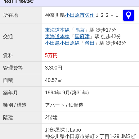
所在地
神奈川県
小田原市
矢作
１２２－１
東海道本線
「
鴨宮
」駅 徒歩17分
交通
東海道本線
「
国府津
」駅 徒歩42分
小田急小田原線
「
螢田
」駅 徒歩43分
賃料
5万円
管理費等
3,300円
面積
40.57㎡
築年月
1994年 9月(築31年)
種別 / 構造
アパート / 鉄骨造
階建
2階建
お部屋探しLabo
神奈川県小田原市栄町２丁目1-29 JMSビ