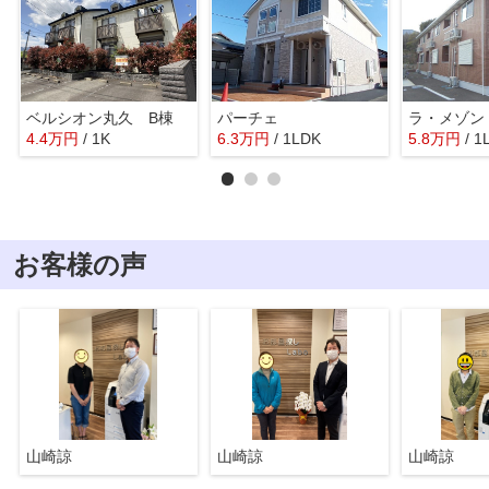
ベルシオン丸久 B棟
パーチェ
4.4
万
円
/ 1K
6.3
万
円
/ 1LDK
5.8
万
円
/ 1
お客様の声
山崎諒
山崎諒
山崎諒