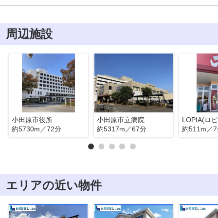
周辺施設
小田原市役所
小田原市立病院
約5730m／72分
約5317m／67分
約511m／
エリアの近い物件