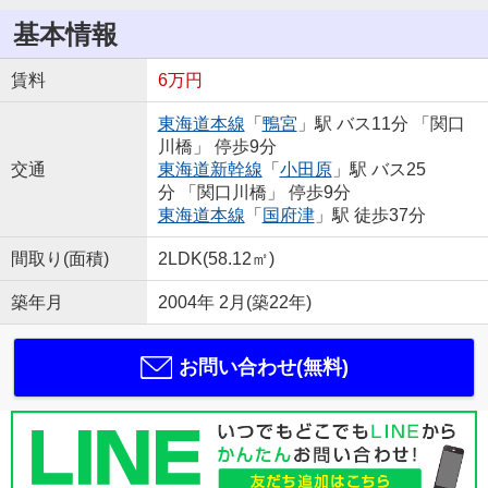
基本情報
賃料
6万円
東海道本線
「
鴨宮
」駅 バス11分 「関口
川橋」 停歩9分
交通
東海道新幹線
「
小田原
」駅 バス25
分 「関口川橋」 停歩9分
東海道本線
「
国府津
」駅 徒歩37分
間取り(面積)
2LDK(58.12㎡)
築年月
2004年 2月(築22年)
お問い合わせ(無料)