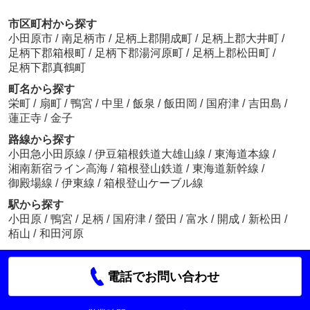
市区町村から探す
小田原市
/
南足柄市
/
足柄上郡開成町
/
足柄上郡大井町
/
足柄下郡箱根町
/
足柄下郡湯河原町
/
足柄上郡松田町
/
足柄下郡真鶴町
町名から探す
栄町
/
扇町
/
鴨宮
/
中里
/
飯泉
/
飯田岡
/
国府津
/
吉田島
/
蓮正寺
/
金子
路線から探す
小田急小田原線
/
伊豆箱根鉄道大雄山線
/
東海道本線
/
湘南新宿ライン高海
/
箱根登山鉄道
/
東海道新幹線
/
御殿場線
/
伊東線
/
箱根登山ケーブル線
駅から探す
小田原
/
鴨宮
/
足柄
/
国府津
/
螢田
/
富水
/
開成
/
新松田
/
栢山
/
和田河原
電話でお問い合わせ