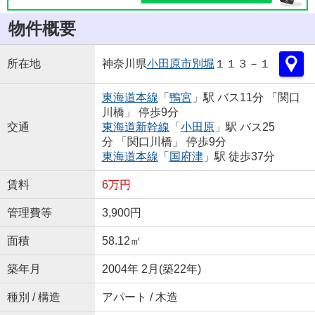
物件概要
所在地
神奈川県
小田原市
別堀
１１３－１
東海道本線
「
鴨宮
」駅 バス11分 「関口
川橋」 停歩9分
交通
東海道新幹線
「
小田原
」駅 バス25
分 「関口川橋」 停歩9分
東海道本線
「
国府津
」駅 徒歩37分
賃料
6万円
管理費等
3,900円
面積
58.12㎡
築年月
2004年 2月(築22年)
種別 / 構造
アパート / 木造