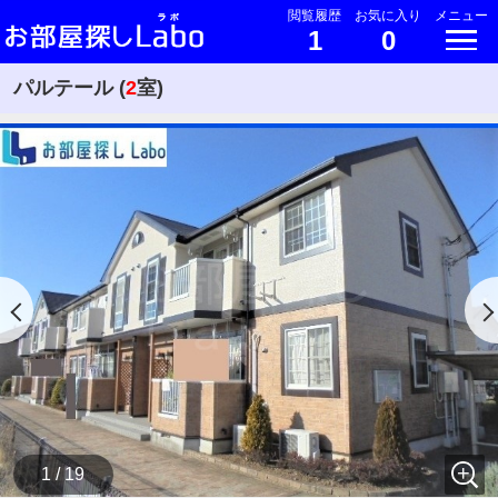
閲覧履歴
お気に入り
メニュー
1
0
パルテール (
2
室)
1 / 19