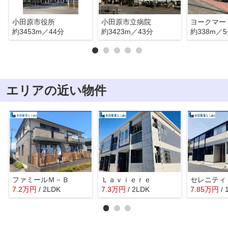
小田原市役所
小田原市立病院
ヨークマー
約3453m／44分
約3423m／43分
約338m／
エリアの近い物件
ファミールＭ－Ｂ
Ｌａｖｉｅｒｅ
セレニティ
7.2
万
円
/ 2LDK
7.3
万
円
/ 2LDK
7.85
万
円
/