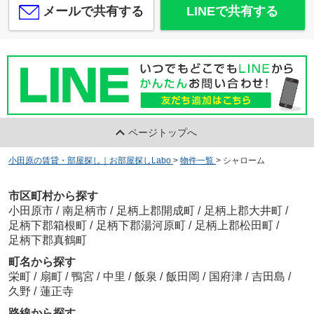
メールで共有する
LINEで共有する
ページトップへ
小田原の賃貸・部屋探し｜お部屋探しLabo
>
物件一覧
>
シャローム
市区町村から探す
小田原市
/
南足柄市
/
足柄上郡開成町
/
足柄上郡大井町
/
足柄下郡箱根町
/
足柄下郡湯河原町
/
足柄上郡松田町
/
足柄下郡真鶴町
町名から探す
栄町
/
扇町
/
鴨宮
/
中里
/
飯泉
/
飯田岡
/
国府津
/
吉田島
/
久野
/
蓮正寺
路線から探す