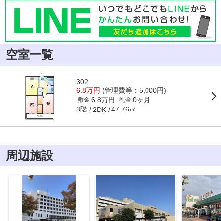
空室一覧
302
6.8万円
(管理費等：5,000円)
6.8万円
0ヶ月
敷金
礼金
3階
47.76㎡
2DK
周辺施設