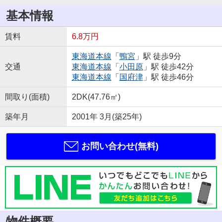
基本情報
賃料
6.8万円
東海道本線
「
鴨宮
」駅 徒歩9分
交通
東海道本線
「
小田原
」駅 徒歩42分
東海道本線
「
国府津
」駅 徒歩46分
間取り(面積)
2DK(47.76㎡)
築年月
2001年 3月(築25年)
お問い合わせ(無料)
物件概要