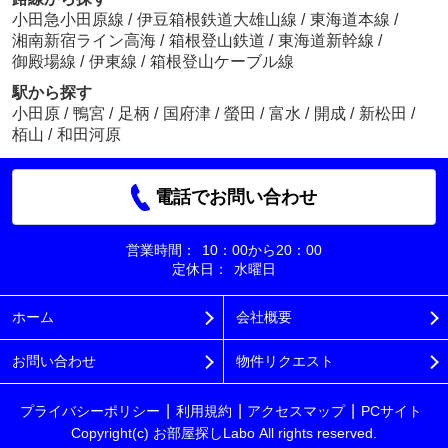
小田急小田原線
/
伊豆箱根鉄道大雄山線
/
東海道本線
/
湘南新宿ライン高海
/
箱根登山鉄道
/
東海道新幹線
/
御殿場線
/
伊東線
/
箱根登山ケーブル線
駅から探す
小田原
/
鴨宮
/
足柄
/
国府津
/
螢田
/
富水
/
開成
/
新松田
/
栢山
/
和田河原
電話でお問い合わせ
営業時間：
10：00から20：00
定休日：
水曜日
ホーム
会社概要
お問い合わせ
物件リクエスト
プライバシーポリシー
利用規約
アクセスマップ
PCサイト
Copyright(c) お部屋探しLabo All rights reserved.