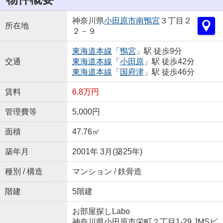
神奈川県
小田原市
南鴨宮
３丁目２
所在地
２－９
東海道本線
「
鴨宮
」駅 徒歩9分
交通
東海道本線
「
小田原
」駅 徒歩42分
東海道本線
「
国府津
」駅 徒歩46分
賃料
6.8万円
管理費等
5,000円
面積
47.76㎡
築年月
2001年 3月(築25年)
種別 / 構造
マンション / 鉄骨造
階建
5階建
お部屋探しLabo
神奈川県小田原市栄町２丁目1-29 JMSビ