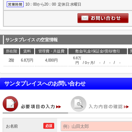
10：00から20：00 定休日:水曜日
サンタプレイス
の空室情報
所在階
賃料
管理費・共益費
敷金/礼金/保証金/償却/敷引
6.8万
2階
6.8万円
4,000円
/
/
/
/
円
0ヶ月
-
-
-
サンタプレイス
へのお問い合わせ
お名前
必須