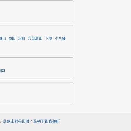
城山
成田
浜町
穴部新田
下堀
小八幡
田岡
/
足柄上郡松田町
/
足柄下郡真鶴町