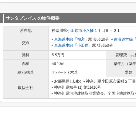
サンタプレイス
の物件概要
所在地
神奈川県
小田原市
小八幡
１丁目６－２１
東海道本線
「
鴨宮
」駅 徒歩20分
東海道本線
交通
東海道本線
「
小田原
」駅 徒歩60分
賃料
6.8万円
管理費・共
面積
56.10㎡
築年月（築
種別/構造
アパート / 木造
階建
お部屋探しLabo
神奈川県小田原市栄町２丁目1-
神奈川県知事 (1) 第31418号
取扱会社
神奈川県宅地建物取引業協会、全国宅地建物取