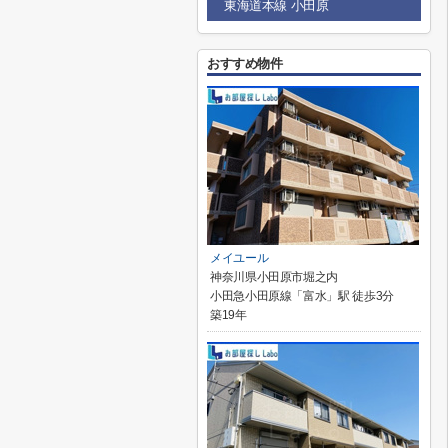
東海道本線 小田原
おすすめ物件
メイユール
神奈川県小田原市堀之内
小田急小田原線「富水」駅 徒歩3分
築19年