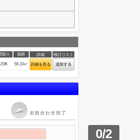
間取り
面積
詳細
検討リスト
2DK
56.10㎡
詳細を見る
追加する
0
/
2