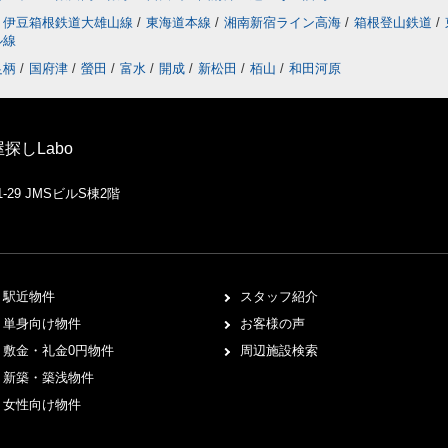
伊豆箱根鉄道大雄山線
/
東海道本線
/
湘南新宿ライン高海
/
箱根登山鉄道
/
ル線
足柄
/
国府津
/
螢田
/
富水
/
開成
/
新松田
/
栢山
/
和田河原
しLabo
29 JMSビルS棟2階
駅近物件
スタッフ紹介
単身向け物件
お客様の声
敷金・礼金0円物件
周辺施設検索
新築・築浅物件
女性向け物件