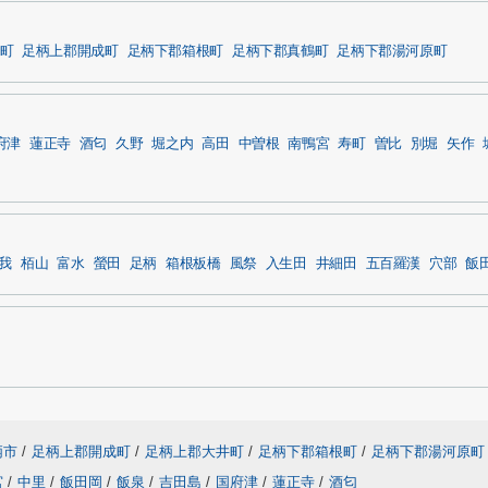
町
足柄上郡開成町
足柄下郡箱根町
足柄下郡真鶴町
足柄下郡湯河原町
府津
蓮正寺
酒匂
久野
堀之内
高田
中曽根
南鴨宮
寿町
曽比
別堀
矢作
我
栢山
富水
螢田
足柄
箱根板橋
風祭
入生田
井細田
五百羅漢
穴部
飯
柄市
/
足柄上郡開成町
/
足柄上郡大井町
/
足柄下郡箱根町
/
足柄下郡湯河原町
宮
/
中里
/
飯田岡
/
飯泉
/
吉田島
/
国府津
/
蓮正寺
/
酒匂