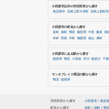
小田原市以外の市区町村から探す
南足柄市
足柄上郡大井町
足柄上郡松田
小田原市の町名から探す
栄町
扇町
鴨宮
飯田岡
中里
飯泉
国
本町
田島
中町
柳新田
栢山
東町
小田原市にある駅から探す
国府津
鴨宮
小田原
早川
根府川
下曽
サンタプレイス周辺の駅から探す
鴨宮
国府津
市区町村から探す
小田原市
/
南足
町名から探す
栄町
/
扇町
/
鴨