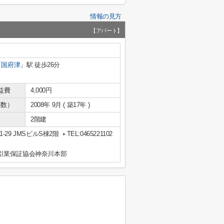
情報の見方
【アパート】
「
国府津
」駅 徒歩26分
益費
4,000円
年数）
2008年 9月 ( 築17年 )
2階建
29 JMSビルS棟2階
TEL:0465221102
引業保証協会神奈川本部