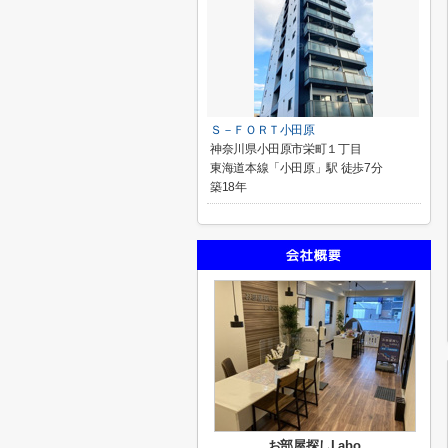
Ｓ－ＦＯＲＴ小田原
神奈川県小田原市栄町１丁目
東海道本線「小田原」駅 徒歩7分
築18年
お部屋探しLabo