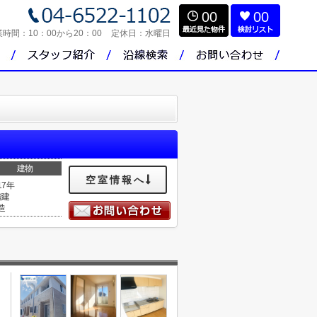
00
00
業時間：
10：00から20：00
定休日：
水曜日
建物
空室情報へ
17年
階建
造