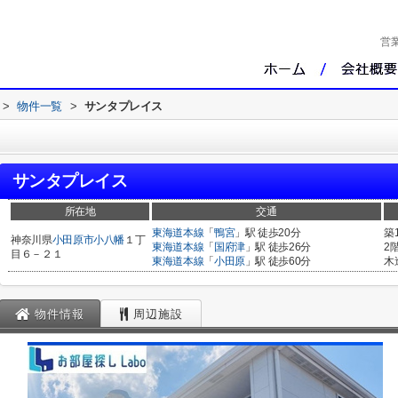
営
>
物件一覧
>
サンタプレイス
サンタプレイス
所在地
交通
東海道本線
「
鴨宮
」駅 徒歩20分
築
神奈川県
小田原市
小八幡
１丁
東海道本線
「
国府津
」駅 徒歩26分
2
目６－２１
東海道本線
「
小田原
」駅 徒歩60分
木
物件情報
周辺施設