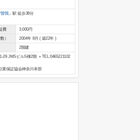
下曽我
」駅 徒歩38分
益費
3,000円
年数）
2004年 8月 ( 築22年 )
2階建
29 JMSビルS棟2階
TEL:0465221102
引業保証協会神奈川本部