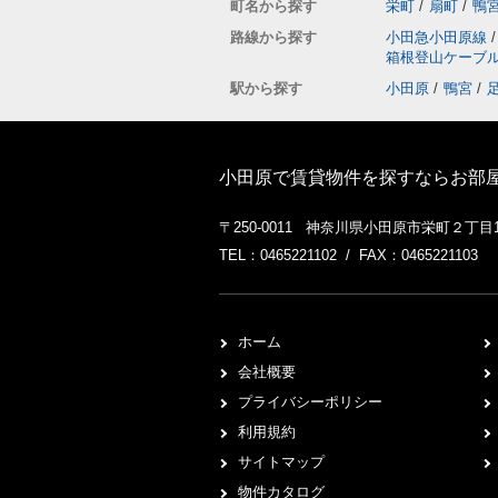
町名から探す
栄町
/
扇町
/
鴨
路線から探す
小田急小田原線
/
箱根登山ケーブ
駅から探す
小田原
/
鴨宮
/
小田原で賃貸物件を探すならお部屋探
〒250-0011 神奈川県小田原市栄町２丁目1-
TEL：0465221102 / FAX：0465221103
ホーム
会社概要
プライバシーポリシー
利用規約
サイトマップ
物件カタログ