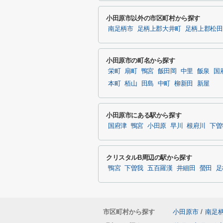
小田原市以外の市区町村から探す
南足柄市
足柄上郡大井町
足柄上郡松田
小田原市の町名から探す
栄町
扇町
鴨宮
飯田岡
中里
飯泉
国
本町
栢山
田島
中町
柳新田
新屋
小田原市にある駅から探す
国府津
鴨宮
小田原
早川
根府川
下曽
クリスタルB周辺の駅から探す
鴨宮
下曽我
五百羅漢
井細田
螢田
足
市区町村から探す
小田原市
/
南足