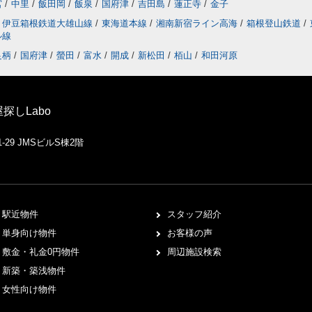
宮
/
中里
/
飯田岡
/
飯泉
/
国府津
/
吉田島
/
蓮正寺
/
金子
伊豆箱根鉄道大雄山線
/
東海道本線
/
湘南新宿ライン高海
/
箱根登山鉄道
/
ル線
足柄
/
国府津
/
螢田
/
富水
/
開成
/
新松田
/
栢山
/
和田河原
しLabo
29 JMSビルS棟2階
駅近物件
スタッフ紹介
単身向け物件
お客様の声
敷金・礼金0円物件
周辺施設検索
新築・築浅物件
女性向け物件