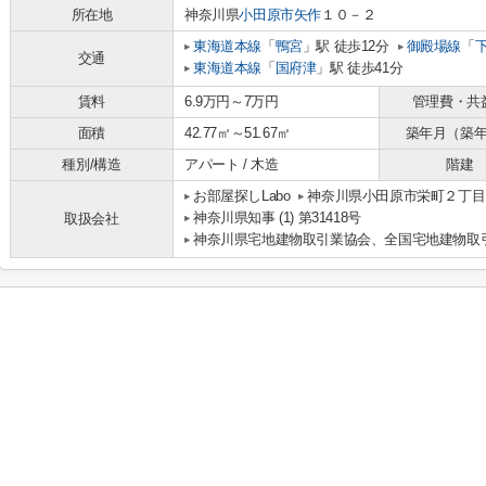
所在地
神奈川県
小田原市
矢作
１０－２
東海道本線
「
鴨宮
」駅 徒歩12分
御殿場線
「
交通
東海道本線
「
国府津
」駅 徒歩41分
賃料
6.9万円～7万円
管理費・共
面積
42.77㎡～51.67㎡
築年月（築
種別/構造
アパート / 木造
階建
お部屋探しLabo
神奈川県小田原市栄町２丁目1-
神奈川県知事 (1) 第31418号
取扱会社
神奈川県宅地建物取引業協会、全国宅地建物取