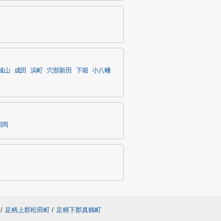
城山
成田
浜町
穴部新田
下堀
小八幡
田岡
/
足柄上郡松田町
/
足柄下郡真鶴町