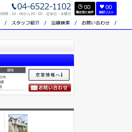
00
00
業時間：
10：00から20：00
定休日：
水曜日
建物
空室情報へ
22年
階建
造