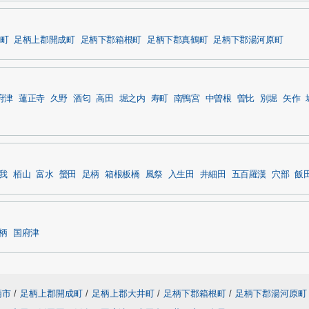
町
足柄上郡開成町
足柄下郡箱根町
足柄下郡真鶴町
足柄下郡湯河原町
府津
蓮正寺
久野
酒匂
高田
堀之内
寿町
南鴨宮
中曽根
曽比
別堀
矢作
我
栢山
富水
螢田
足柄
箱根板橋
風祭
入生田
井細田
五百羅漢
穴部
飯
柄
国府津
柄市
/
足柄上郡開成町
/
足柄上郡大井町
/
足柄下郡箱根町
/
足柄下郡湯河原町