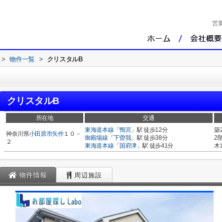
営
>
物件一覧
>
クリスタルB
クリスタルB
所在地
交通
東海道本線
「
鴨宮
」駅 徒歩12分
築
神奈川県
小田原市
矢作
１０－
御殿場線
「
下曽我
」駅 徒歩38分
2
２
東海道本線
「
国府津
」駅 徒歩41分
木
物件情報
周辺施設