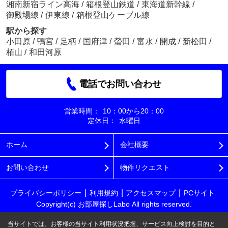
湘南新宿ライン高海
/
箱根登山鉄道
/
東海道新幹線
/
御殿場線
/
伊東線
/
箱根登山ケーブル線
駅から探す
小田原
/
鴨宮
/
足柄
/
国府津
/
螢田
/
富水
/
開成
/
新松田
/
栢山
/
和田河原
電話でお問い合わせ
営業時間：
10：00から20：00
定休日：
水曜日
ホーム
会社概要
お問い合わせ
物件リクエスト
プライバシーポリシー
利用規約
アクセスマップ
PCサイト
Copyright(c) お部屋探しLabo All rights reserved.
当サイトでは、お客様の当サイト利用状況把握、サービス向上検討を目的と