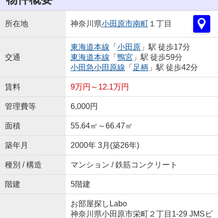
所在地
神奈川県
小田原市
南町
１丁目
東海道本線
「
小田原
」駅 徒歩17分
交通
東海道本線
「
鴨宮
」駅 徒歩59分
小田急小田原線
「
足柄
」駅 徒歩42分
賃料
9万円～12.1万円
管理費等
6,000円
面積
55.64㎡～66.47㎡
築年月
2000年 3月(築26年)
種別 / 構造
マンション / 鉄筋コンクリート
階建
5階建
お部屋探しLabo
神奈川県小田原市栄町２丁目1-29 JMSビ