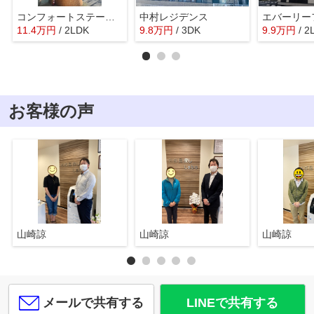
コンフォートステージ本町
中村レジデンス
エバーリー
11.4
万
円
/ 2LDK
9.8
万
円
/ 3DK
9.9
万
円
/ 2
お客様の声
山崎諒
山崎諒
山崎諒
メールで共有する
LINEで共有する