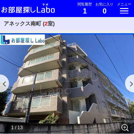
閲覧履歴
お気に入り
メニュー
1
0
アネックス南町 (
2
室)
1 / 13