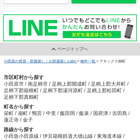
ページトップへ
小田原の賃貸・部屋探し｜お部屋探しLabo
>
物件一覧
>
アネックス南町
市区町村から探す
小田原市
/
南足柄市
/
足柄上郡開成町
/
足柄上郡大井町
/
足柄下郡箱根町
/
足柄下郡湯河原町
/
足柄上郡松田町
/
足柄下郡真鶴町
町名から探す
栄町
/
扇町
/
鴨宮
/
中里
/
飯田岡
/
飯泉
/
国府津
/
吉田島
/
蓮正寺
/
金子
路線から探す
小田急小田原線
/
伊豆箱根鉄道大雄山線
/
東海道本線
/