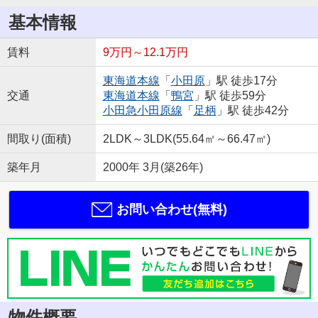
基本情報
賃料
9万円～12.1万円
東海道本線
「
小田原
」駅 徒歩17分
交通
東海道本線
「
鴨宮
」駅 徒歩59分
小田急小田原線
「
足柄
」駅 徒歩42分
間取り(面積)
2LDK～3LDK(55.64㎡～66.47㎡)
築年月
2000年 3月(築26年)
お問い合わせ(無料)
物件概要