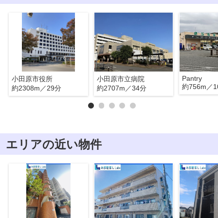
Pantry
小田原市役所
小田原市立病院
約756m／1
約2308m／29分
約2707m／34分
エリアの近い物件