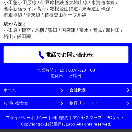
小田急小田原線
/
伊豆箱根鉄道大雄山線
/
東海道本線
/
湘南新宿ライン高海
/
箱根登山鉄道
/
東海道新幹線
/
御殿場線
/
伊東線
/
箱根登山ケーブル線
駅から探す
小田原
/
鴨宮
/
足柄
/
螢田
/
国府津
/
富水
/
開成
/
新松田
/
栢山
/
飯田岡
電話でお問い合わせ
営業時間：
10：00から20：00
定休日：
水曜日
ホーム
会社概要
お問い合わせ
物件リクエスト
プライバシーポリシー
利用規約
アクセスマップ
PCサイト
Copyright(c) お部屋探しLabo All rights reserved.