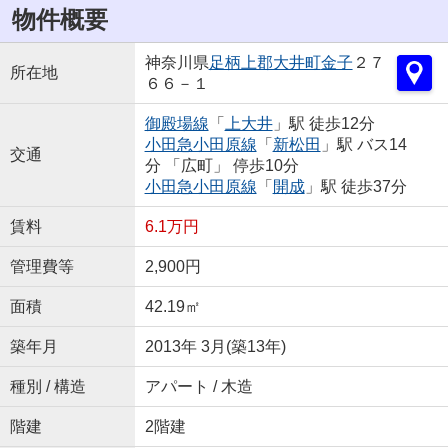
物件概要
神奈川県
足柄上郡大井町
金子
２７
所在地
６６－１
御殿場線
「
上大井
」駅 徒歩12分
小田急小田原線
「
新松田
」駅 バス14
交通
分 「広町」 停歩10分
小田急小田原線
「
開成
」駅 徒歩37分
賃料
6.1万円
管理費等
2,900円
面積
42.19㎡
築年月
2013年 3月(築13年)
種別 / 構造
アパート / 木造
階建
2階建