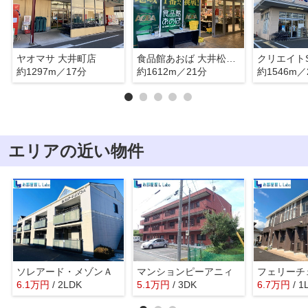
ヤオマサ 大井町店
食品館あおば 大井松田店
約1297m／17分
約1612m／21分
約1546m／
エリアの近い物件
ソレアード・メゾンＡ
マンションピーアニィ
フェリーチ
6.1
万
円
/ 2LDK
5.1
万
円
/ 3DK
6.7
万
円
/ 1