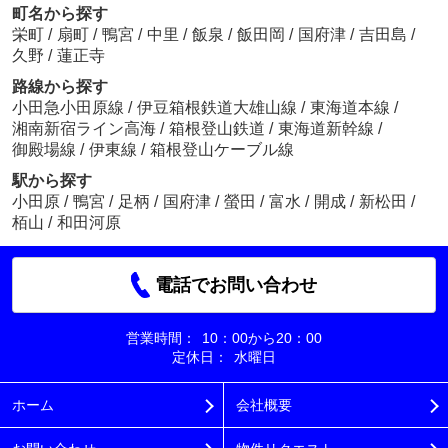
町名から探す
栄町
/
扇町
/
鴨宮
/
中里
/
飯泉
/
飯田岡
/
国府津
/
吉田島
/
久野
/
蓮正寺
路線から探す
小田急小田原線
/
伊豆箱根鉄道大雄山線
/
東海道本線
/
湘南新宿ライン高海
/
箱根登山鉄道
/
東海道新幹線
/
御殿場線
/
伊東線
/
箱根登山ケーブル線
駅から探す
小田原
/
鴨宮
/
足柄
/
国府津
/
螢田
/
富水
/
開成
/
新松田
/
栢山
/
和田河原
電話でお問い合わせ
営業時間：
10：00から20：00
定休日：
水曜日
ホーム
会社概要