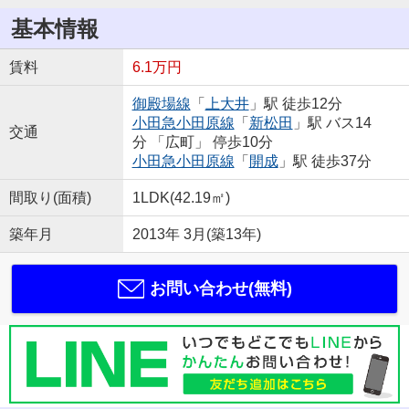
基本情報
賃料
6.1万円
御殿場線
「
上大井
」駅 徒歩12分
小田急小田原線
「
新松田
」駅 バス14
交通
分 「広町」 停歩10分
小田急小田原線
「
開成
」駅 徒歩37分
間取り(面積)
1LDK(42.19㎡)
築年月
2013年 3月(築13年)
お問い合わせ(無料)