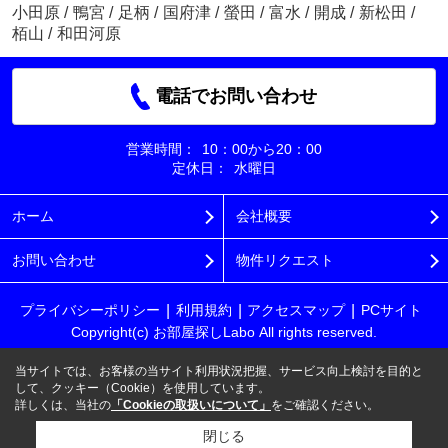
小田原
/
鴨宮
/
足柄
/
国府津
/
螢田
/
富水
/
開成
/
新松田
/
栢山
/
和田河原
電話でお問い合わせ
営業時間：
10：00から20：00
定休日：
水曜日
ホーム
会社概要
お問い合わせ
物件リクエスト
プライバシーポリシー
利用規約
アクセスマップ
PCサイト
Copyright(c) お部屋探しLabo All rights reserved.
当サイトでは、お客様の当サイト利用状況把握、サービス向上検討を目的と
して、クッキー（Cookie）を使用しています。
詳しくは、当社の
「Cookieの取扱いについて」
をご確認ください。
閉じる