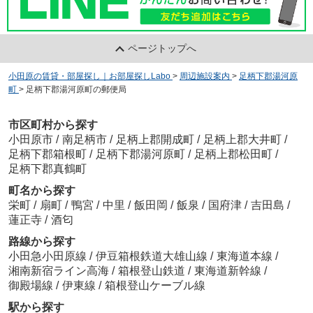
ページトップへ
小田原の賃貸・部屋探し｜お部屋探しLabo
>
周辺施設案内
>
足柄下郡湯河原
町
>
足柄下郡湯河原町の郵便局
市区町村から探す
小田原市
/
南足柄市
/
足柄上郡開成町
/
足柄上郡大井町
/
足柄下郡箱根町
/
足柄下郡湯河原町
/
足柄上郡松田町
/
足柄下郡真鶴町
町名から探す
栄町
/
扇町
/
鴨宮
/
中里
/
飯田岡
/
飯泉
/
国府津
/
吉田島
/
蓮正寺
/
酒匂
路線から探す
小田急小田原線
/
伊豆箱根鉄道大雄山線
/
東海道本線
/
湘南新宿ライン高海
/
箱根登山鉄道
/
東海道新幹線
/
御殿場線
/
伊東線
/
箱根登山ケーブル線
駅から探す