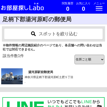
閲覧履歴
お気に入り
メニュー
0
0
足柄下郡湯河原町の郵便局
スポットを絞り込む
※物件情報の周辺施設紹介のページであり、各店舗への問い合わせは当
社では対応できません。
該当件数
1
件
湯河原駅前郵便局
神奈川県足柄下郡湯河原町土肥５丁目
-