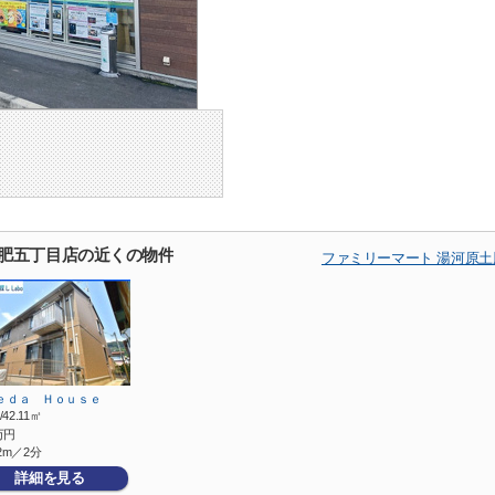
土肥五丁目店の近くの物件
ファミリーマート 湯河原
ｅｄａ Ｈｏｕｓｅ
/42.11㎡
万円
2m／2分
詳細を見る