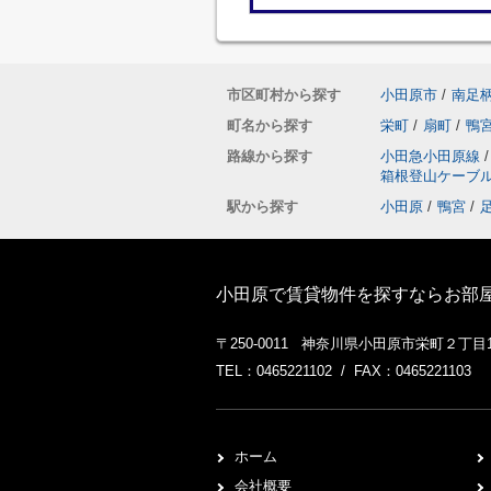
市区町村から探す
小田原市
/
南足
町名から探す
栄町
/
扇町
/
鴨
路線から探す
小田急小田原線
/
箱根登山ケーブ
駅から探す
小田原
/
鴨宮
/
小田原で賃貸物件を探すならお部屋探
〒250-0011 神奈川県小田原市栄町２丁目1-
TEL：0465221102 / FAX：0465221103
ホーム
会社概要