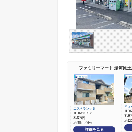
ファミリーマート 湯河原
Ｍａ
エスペランサＢ
1LDK
1LDK/55.00㎡
7.9
8.3
万円
約12
約456m／6分
詳細を見る