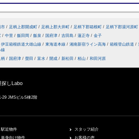
柄市
/
足柄上郡開成町
/
足柄上郡大井町
/
足柄下郡箱根町
/
足柄下郡湯河原町
宮
/
中里
/
飯田岡
/
飯泉
/
国府津
/
吉田島
/
蓮正寺
/
金子
伊豆箱根鉄道大雄山線
/
東海道本線
/
湘南新宿ライン高海
/
箱根登山鉄道
/
ル線
足柄
/
国府津
/
螢田
/
富水
/
開成
/
新松田
/
栢山
/
和田河原
しLabo
29 JMSビルS棟2階
駅近物件
スタッフ紹介
単身向け物件
お客様の声