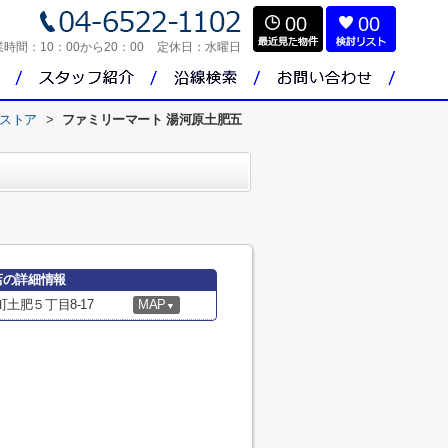
00
00
業時間：
10：00から20：00
定休日：
水曜日
ストア
>
ファミリーマート 湯河原土肥五
店の詳細情報
土肥５丁目8-17
MAP
▼