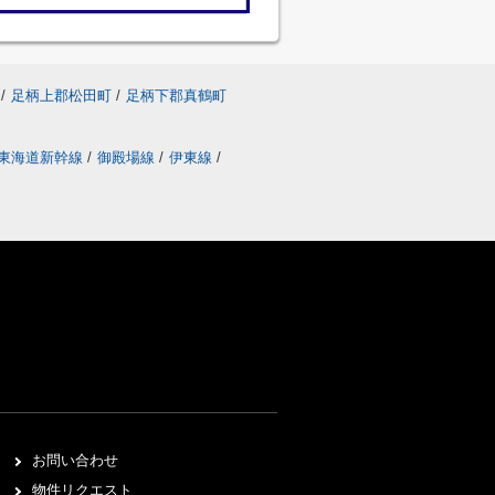
/
足柄上郡松田町
/
足柄下郡真鶴町
東海道新幹線
/
御殿場線
/
伊東線
/
お問い合わせ
物件リクエスト