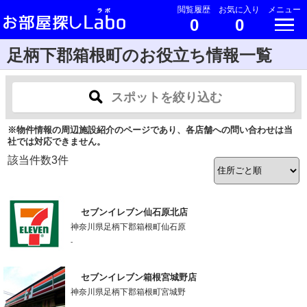
閲覧履歴
お気に入り
メニュー
0
0
足柄下郡箱根町のお役立ち情報一覧
スポットを絞り込む
※物件情報の周辺施設紹介のページであり、各店舗への問い合わせは当
社では対応できません。
該当件数
3
件
セブンイレブン仙石原北店
神奈川県足柄下郡箱根町仙石原
-
セブンイレブン箱根宮城野店
神奈川県足柄下郡箱根町宮城野
-