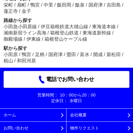
栄町
/
扇町
/
鴨宮
/
中里
/
飯田岡
/
飯泉
/
国府津
/
吉田島
/
蓮正寺
/
金子
路線から探す
小田急小田原線
/
伊豆箱根鉄道大雄山線
/
東海道本線
/
湘南新宿ライン高海
/
箱根登山鉄道
/
東海道新幹線
/
御殿場線
/
伊東線
/
箱根登山ケーブル線
駅から探す
小田原
/
鴨宮
/
足柄
/
国府津
/
螢田
/
富水
/
開成
/
新松田
/
栢山
/
和田河原
電話でお問い合わせ
営業時間：
10：00から20：00
定休日：
水曜日
ホーム
会社概要
お問い合わせ
物件リクエスト