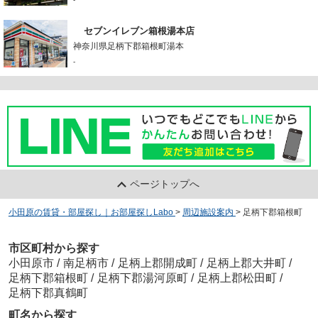
セブンイレブン箱根湯本店
神奈川県足柄下郡箱根町湯本
-
ページトップへ
小田原の賃貸・部屋探し｜お部屋探しLabo
>
周辺施設案内
>
足柄下郡箱根町
市区町村から探す
小田原市
/
南足柄市
/
足柄上郡開成町
/
足柄上郡大井町
/
足柄下郡箱根町
/
足柄下郡湯河原町
/
足柄上郡松田町
/
足柄下郡真鶴町
町名から探す