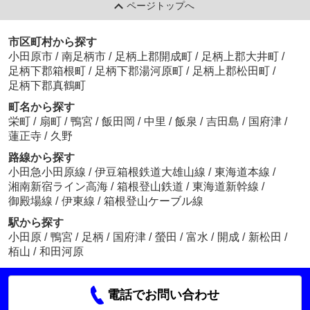
ページトップへ
市区町村から探す
小田原市
/
南足柄市
/
足柄上郡開成町
/
足柄上郡大井町
/
足柄下郡箱根町
/
足柄下郡湯河原町
/
足柄上郡松田町
/
足柄下郡真鶴町
町名から探す
栄町
/
扇町
/
鴨宮
/
飯田岡
/
中里
/
飯泉
/
吉田島
/
国府津
/
蓮正寺
/
久野
路線から探す
小田急小田原線
/
伊豆箱根鉄道大雄山線
/
東海道本線
/
湘南新宿ライン高海
/
箱根登山鉄道
/
東海道新幹線
/
御殿場線
/
伊東線
/
箱根登山ケーブル線
駅から探す
小田原
/
鴨宮
/
足柄
/
国府津
/
螢田
/
富水
/
開成
/
新松田
/
栢山
/
和田河原
電話でお問い合わせ