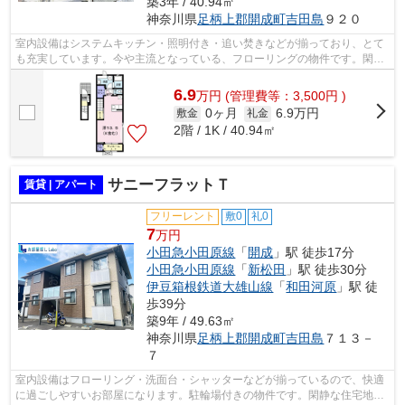
築3年 / 40.94㎡
神奈川県
足柄上郡開成町
吉田島
９２０
室内設備はシステムキッチン・照明付き・追い焚きなどが揃っており、とて
も充実しています。今や主流となっている、フローリングの物件です。閑静
な住宅地にある物件です。初の一人暮...
6.9
万
円
(管理費等：3,500円 )
0ヶ月
6.9万円
敷金
礼金
2階 / 1K / 40.94㎡
サニーフラットＴ
賃貸 | アパート
フリーレント
敷0
礼0
7
万円
小田急小田原線
「
開成
」駅 徒歩17分
小田急小田原線
「
新松田
」駅 徒歩30分
伊豆箱根鉄道大雄山線
「
和田河原
」駅 徒
歩39分
築9年 / 49.63㎡
神奈川県
足柄上郡開成町
吉田島
７１３－
７
室内設備はフローリング・洗面台・シャッターなどが揃っているので、快適
に過ごしやすいお部屋になります。駐輪場付きの物件です。閑静な住宅地に