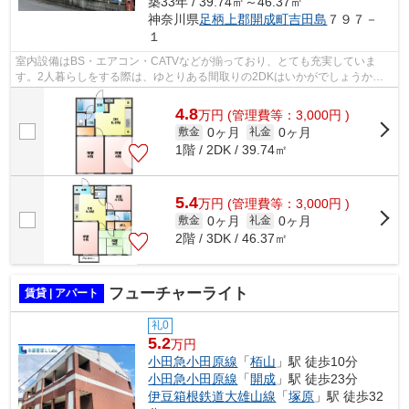
築33年 / 39.74㎡～46.37㎡
神奈川県
足柄上郡開成町
吉田島
７９７－
１
室内設備はBS・エアコン・CATVなどが揃っており、とても充実していま
す。2人暮らしをする際は、ゆとりある間取りの2DKはいかがでしょうか。
こちらのアパートは閑静な住宅地にあります...
4.8
万
円
(管理費等：3,000円 )
0ヶ月
0ヶ月
敷金
礼金
1階 / 2DK / 39.74㎡
5.4
万
円
(管理費等：3,000円 )
0ヶ月
0ヶ月
敷金
礼金
2階 / 3DK / 46.37㎡
フューチャーライト
賃貸 | アパート
礼0
5.2
万円
小田急小田原線
「
栢山
」駅 徒歩10分
小田急小田原線
「
開成
」駅 徒歩23分
伊豆箱根鉄道大雄山線
「
塚原
」駅 徒歩32