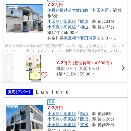
7.2
万円
伊豆箱根鉄道大雄山線
「
和田河原
」駅 徒
歩6分
小田急小田原線
「
開成
」駅 徒歩31分
小田急小田原線
「
栢山
」駅 徒歩33分
築17年 / 55.00㎡
神奈川県
南足柄市
和田河原
２１８－１
伊豆箱根鉄道大雄山線和田河原駅周辺への引っ越しをお考えなら「プレミア
ムコート」。近くにはセブンイレブン 和田河原駅前店(徒歩5分)がありちょっ
とした買い物に便利です。こちらの...
7.2
万
円
(管理費等：4,500円 )
0ヶ月
0ヶ月
敷金
礼金
1階 / 2LDK / 55.00㎡
Ｌａｖｉｅｒｅ
賃貸 | アパート
礼0
7.3
万円
小田急小田原線
「
栢山
」駅 徒歩8分
小田急小田原線
「
開成
」駅 徒歩28分
小田急小田原線
「
富水
」駅 徒歩28分
築4年 / 54.47㎡