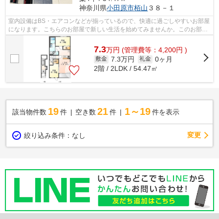
神奈川県
小田原市
栢山
３８－１
室内設備はBS・エアコンなどが揃っているので、快適に過ごしやすいお部屋
になります。こちらのお部屋で新しい生活を始めてみませんか。このお部屋
は54.47㎡です。3口コンロが付いてい...
7.3
万
円
(管理費等：4,200円 )
7.3万円
0ヶ月
敷金
礼金
2階 / 2LDK / 54.47㎡
19
21
1～19
該当物件数
件
空き数
件
件を表示
変更
絞り込み条件：
なし