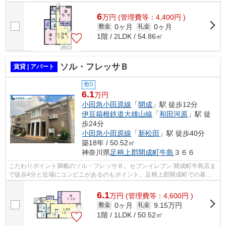
なので、衣類や履き物の整理がしやす...
6
万
円
(管理費等：4,400円 )
0ヶ月
0ヶ月
敷金
礼金
1階 / 2LDK / 54.86㎡
ソル・フレッサＢ
賃貸 | アパート
敷0
6.1
万円
小田急小田原線
「
開成
」駅 徒歩12分
伊豆箱根鉄道大雄山線
「
和田河原
」駅 徒
歩24分
小田急小田原線
「
新松田
」駅 徒歩40分
築18年 / 50.52㎡
神奈川県
足柄上郡開成町
牛島
３６６
こだわりポイント満載のソル・フレッサＢ。セブンイレブン 開成町牛島店ま
で徒歩4分と近場にコンビニがあるのもポイント。足柄上郡開成町での暮ら
しを検討されてるなら、小田急小田原...
6.1
万
円
(管理費等：4,600円 )
0ヶ月
9.15万円
敷金
礼金
1階 / 1LDK / 50.52㎡