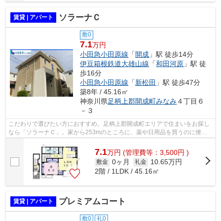
ソラーナＣ
賃貸 | アパート
敷0
7.1
万円
小田急小田原線
「
開成
」駅 徒歩14分
伊豆箱根鉄道大雄山線
「
和田河原
」駅 徒
歩16分
小田急小田原線
「
新松田
」駅 徒歩47分
築8年 / 45.16㎡
神奈川県
足柄上郡開成町
みなみ
４丁目６
－３
こだわりで選びたい方におすすめ。足柄上郡開成町エリアで住まいをお探し
なら「ソラーナＣ」。家から253mのところに、薬や日用品を買うのに便利
なウエルシア開成牛島店があります。閑...
7.1
万
円
(管理費等：3,500円 )
0ヶ月
10.65万円
敷金
礼金
2階 / 1LDK / 45.16㎡
プレミアムコート
賃貸 | アパート
敷0
礼0