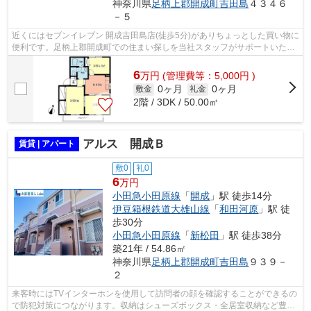
神奈川県
足柄上郡開成町
吉田島
４３４６
－５
近くにはセブンイレブン 開成吉田島店(徒歩5分)がありちょっとした買い物に
便利です。足柄上郡開成町での住まい探しを当社スタッフがサポートいたし
ます。まずはご希望条件などをお申...
6
万
円
(管理費等：5,000円 )
0ヶ月
0ヶ月
敷金
礼金
2階 / 3DK / 50.00㎡
アルス 開成Ｂ
賃貸 | アパート
敷0
礼0
6
万円
小田急小田原線
「
開成
」駅 徒歩14分
伊豆箱根鉄道大雄山線
「
和田河原
」駅 徒
歩30分
小田急小田原線
「
新松田
」駅 徒歩38分
築21年 / 54.86㎡
神奈川県
足柄上郡開成町
吉田島
９３９－
２
来客時にはTVインターホンを使用して訪問者の顔を確認することができるの
で防犯対策につながります。収納はシューズボックス・全居室収納など豊富