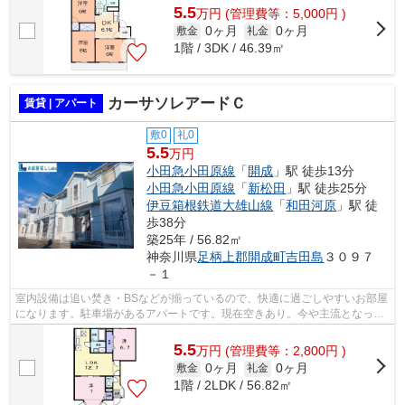
5.5
万
円
(管理費等：5,000円 )
0ヶ月
0ヶ月
敷金
礼金
1階 / 3DK / 46.39㎡
カーサソレアードＣ
賃貸 | アパート
敷0
礼0
5.5
万円
小田急小田原線
「
開成
」駅 徒歩13分
小田急小田原線
「
新松田
」駅 徒歩25分
伊豆箱根鉄道大雄山線
「
和田河原
」駅 徒
歩38分
築25年 / 56.82㎡
神奈川県
足柄上郡開成町
吉田島
３０９７
－１
室内設備は追い焚き・BSなどが揃っているので、快適に過ごしやすいお部屋
になります。駐車場があるアパートです。現在空きあり。今や主流となって
いる、フローリングのアパートです。...
5.5
万
円
(管理費等：2,800円 )
0ヶ月
0ヶ月
敷金
礼金
1階 / 2LDK / 56.82㎡