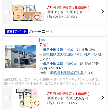
ある物件です。バルコニー付きの物件...
7
万
円
(管理費等：5,000円 )
0ヶ月
0ヶ月
敷金
礼金
1階 / 2LDK / 49.63㎡
ハーモニーⅠ
賃貸 | アパート
敷0
7
万円
小田急小田原線
「
開成
」駅 徒歩12分
伊豆箱根鉄道大雄山線
「
和田河原
」駅 徒
歩20分
小田急小田原線
「
新松田
」駅 徒歩44分
築9年 / 51.09㎡
神奈川県
足柄上郡開成町
牛島
３３０
室内設備は追い焚き・ネット使用料不要・システムキッチンなど大変充実。
空いている駐車場があるので、近くに車を駐車できます。出しやすくしまい
やすい、収納が豊富な快適スペースを...
7
万
円
(管理費等：4,600円 )
0ヶ月
10.5万円
敷金
礼金
1階 / 1LDK / 51.09㎡