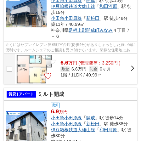
小田急小田原線
「
開成
」駅 徒歩13分
伊豆箱根鉄道大雄山線
「
和田河原
」駅 徒
歩15分
小田急小田原線
「
新松田
」駅 徒歩48分
築11年 / 40.99㎡
神奈川県
足柄上郡開成町
みなみ
４丁目７
－６
近くにはセブンイレブン 開成町宮台店(徒歩4分)がありちょっとした買い物に
便利です。ルームシェアのご相談も受け付けています。閑静な住宅地にある
物件です。足柄上郡開成町の小田急...
6.6
万
円
(管理費等：3,250円 )
6.6万円
0ヶ月
敷金
礼金
1階 / 1LDK / 40.99㎡
ミルト開成
賃貸 | アパート
敷0
6.9
万円
小田急小田原線
「
開成
」駅 徒歩14分
小田急小田原線
「
新松田
」駅 徒歩38分
伊豆箱根鉄道大雄山線
「
和田河原
」駅 徒
歩30分