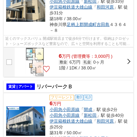
小田急小田原線
「
新松田
」駅 徒歩33分
伊豆箱根鉄道大雄山線
「
和田河原
」駅 徒
歩31分
築18年 / 38.00㎡
神奈川県
足柄上郡開成町
吉田島
４３６４
－８
近くのマックスバリュ 開成駅前店まで徒歩6分で行けます。収納はクロゼッ
ト・シューズボックスなど豊富なので、広々と空間を利用することも可能で
す。室内設備は浴室乾燥機・洗面所独...
6
万
円
(管理費等：3,000円 )
6万円
0ヶ月
敷金
礼金
1階 / 1DK / 38.00㎡
リバーパークＢ
賃貸 | アパート
フリーレント
敷0
礼0
6
万円
小田急小田原線
「
開成
」駅 徒歩2分
小田急小田原線
「
新松田
」駅 徒歩40分
伊豆箱根鉄道大雄山線
「
和田河原
」駅 徒
歩25分
築31年 / 50.00㎡