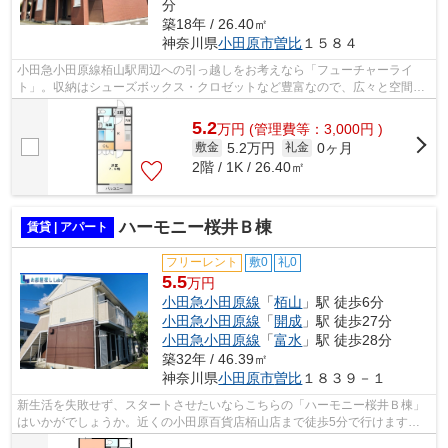
分
築18年 / 26.40㎡
神奈川県
小田原市
曽比
１５８４
小田急小田原線栢山駅周辺への引っ越しをお考えなら「フューチャーライ
ト」。収納はシューズボックス・クロゼットなど豊富なので、広々と空間を
利用することも可能です。室内設備は洗...
5.2
万
円
(管理費等：3,000円 )
5.2万円
0ヶ月
敷金
礼金
2階 / 1K / 26.40㎡
ハーモニー桜井Ｂ棟
賃貸 | アパート
フリーレント
敷0
礼0
5.5
万円
小田急小田原線
「
栢山
」駅 徒歩6分
小田急小田原線
「
開成
」駅 徒歩27分
小田急小田原線
「
富水
」駅 徒歩28分
築32年 / 46.39㎡
神奈川県
小田原市
曽比
１８３９－１
新生活を失敗せず、スタートさせたいならこちらの「ハーモニー桜井Ｂ棟」
はいかがでしょうか。近くの小田原百貨店栢山店まで徒歩5分で行けます。
小田原市エリアや小田急小田原線栢山付...