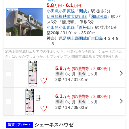
5.8
6.1
万円～
万円
小田急小田原線
「
開成
」駅 徒歩2分
伊豆箱根鉄道大雄山線
「
和田河原
」駅 バ
ス6分 「開成駅」 停歩5分
小田急小田原線
「
新松田
」駅 徒歩41分
築20年 / 31.01㎡～35.00㎡
神奈川県
足柄上郡開成町
吉田島
４３４８
－５
足柄上郡開成町エリアでの住まいなら、住み心地も快適な「シェーネスベル
ク」はいかがでしょうか。セブンイレブン 開成吉田島店まで徒歩6分と近場
にコンビニがあるのもポイント。これ...
5.8
万
円
(管理費等：2,800円 )
0ヶ月
1ヶ月
敷金
礼金
2階 / 1R / 31.01㎡
6.1
万
円
(管理費等：2,800円 )
0ヶ月
1ヶ月
敷金
礼金
3階 / 1R / 35.00㎡
シェーネスハウゼ
賃貸 | アパート