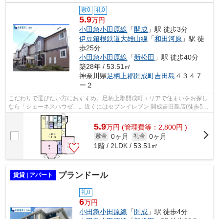
敷0
礼0
5.9
万円
小田急小田原線
「
開成
」駅 徒歩3分
伊豆箱根鉄道大雄山線
「
和田河原
」駅 徒
歩25分
小田急小田原線
「
新松田
」駅 徒歩40分
築28年 / 53.51㎡
神奈川県
足柄上郡開成町
吉田島
４３４７
ー２
こだわりで選びたい方におすすめ。足柄上郡開成町エリアで住まいをお探し
なら「シェーネスハウゼ」。近くにはセブンイレブン 開成吉田島店(徒歩5分)
がありちょっとした買い物に便利で...
5.9
万
円
(管理費等：2,800円 )
0ヶ月
0ヶ月
敷金
礼金
1階 / 2LDK / 53.51㎡
プランドール
賃貸 | アパート
礼0
6
万円
小田急小田原線
「
開成
」駅 徒歩4分