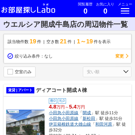
閲覧履歴
お気に入り
メニュー
0
0
ウエルシア開成牛島店の周辺物件一覧
19
21
1～19
該当物件数
件
空き数
件
件を表示
変更
絞り込み条件：
なし
空室のみ
ディアコート開成Ａ棟
賃貸 | アパート
敷0
礼0
4.8
5.4
万円～
万円
小田急小田原線
「
開成
」駅 徒歩11分
小田急小田原線
「
新松田
」駅 徒歩31分
伊豆箱根鉄道大雄山線
「
和田河原
」駅 徒
歩32分