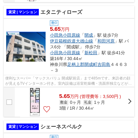
エタニティローズ
賃貸 | マンション
敷0
5.65
万円
小田急小田原線
「
開成
」駅 徒歩7分
伊豆箱根鉄道大雄山線
「
和田河原
」駅 バ
ス6分 「開成駅」 停歩7分
小田急小田原線
「
新松田
」駅 徒歩41分
築16年 / 30.44㎡
神奈川県
足柄上郡開成町
吉田島
４４６３
－３
便利なスーパー「マックスバリュ 開成駅前店」まで485mです。来訪者の顔
が見えるTVインターホン付き。室内設備は浴室乾燥機・洗面所独立などが揃
っているので、快適に過ごしやすいお部...
5.65
万
円
(管理費等：3,500円 )
0ヶ月
1ヶ月
敷金
礼金
3階 / 1R / 30.44㎡
シェーネスベルク
賃貸 | マンション
敷0