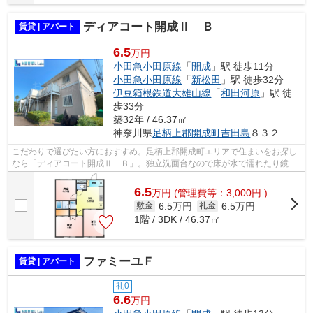
ディアコート開成Ⅱ Ｂ
賃貸 | アパート
6.5
万円
小田急小田原線
「
開成
」駅 徒歩11分
小田急小田原線
「
新松田
」駅 徒歩32分
伊豆箱根鉄道大雄山線
「
和田河原
」駅 徒
歩33分
築32年 / 46.37㎡
神奈川県
足柄上郡開成町
吉田島
８３２
こだわりで選びたい方におすすめ。足柄上郡開成町エリアで住まいをお探し
なら「ディアコート開成Ⅱ Ｂ」。独立洗面台なので床が水で濡れたり鏡が
曇ったりしにくく、清潔な状態を保ちや...
6.5
万
円
(管理費等：3,000円 )
6.5万円
6.5万円
敷金
礼金
1階 / 3DK / 46.37㎡
ファミーユＦ
賃貸 | アパート
礼0
6.6
万円