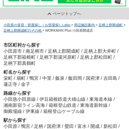
ページトップへ
小田原の賃貸・部屋探し｜お部屋探しLabo
>
周辺施設案内
>
足柄上郡開成町
>
足柄上郡開成町のその他
>
WORKMAN Plus 小田原開成店
市区町村から探す
小田原市
/
南足柄市
/
足柄上郡開成町
/
足柄上郡大井町
/
足柄下郡箱根町
/
足柄下郡湯河原町
/
足柄上郡松田町
/
足柄下郡真鶴町
町名から探す
栄町
/
扇町
/
鴨宮
/
中里
/
飯泉
/
飯田岡
/
国府津
/
吉田島
/
蓮正寺
/
金子
路線から探す
小田急小田原線
/
伊豆箱根鉄道大雄山線
/
東海道本線
/
湘南新宿ライン高海
/
箱根登山鉄道
/
東海道新幹線
/
御殿場線
/
伊東線
/
箱根登山ケーブル線
駅から探す
小田原
/
鴨宮
/
足柄
/
国府津
/
螢田
/
富水
/
開成
/
新松田
/