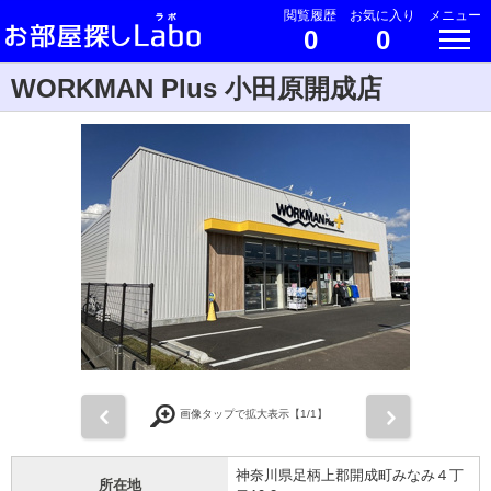
閲覧履歴
お気に入り
メニュー
0
0
WORKMAN Plus 小田原開成店
前
次
画像タップで拡大表示【
1
/1】
神奈川県足柄上郡開成町みなみ４丁
所在地