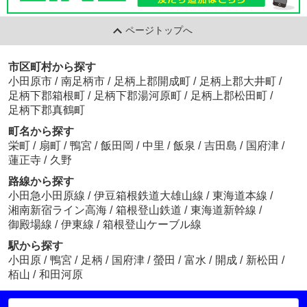
ページトップへ
市区町村から探す
小田原市
/
南足柄市
/
足柄上郡開成町
/
足柄上郡大井町
/
足柄下郡箱根町
/
足柄下郡湯河原町
/
足柄上郡松田町
/
足柄下郡真鶴町
町名から探す
栄町
/
扇町
/
鴨宮
/
飯田岡
/
中里
/
飯泉
/
吉田島
/
国府津
/
蓮正寺
/
久野
路線から探す
小田急小田原線
/
伊豆箱根鉄道大雄山線
/
東海道本線
/
湘南新宿ライン高海
/
箱根登山鉄道
/
東海道新幹線
/
御殿場線
/
伊東線
/
箱根登山ケーブル線
駅から探す
小田原
/
鴨宮
/
足柄
/
国府津
/
螢田
/
富水
/
開成
/
新松田
/
栢山
/
和田河原