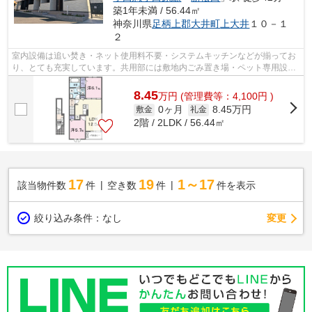
築1年未満 / 56.44㎡
神奈川県
足柄上郡大井町
上大井
１０－１
２
室内設備は追い焚き・ネット使用料不要・システムキッチンなどが揃ってお
り、とても充実しています。共用部には敷地内ごみ置き場・ペット専用設備
など様々な設備やサービスが揃ってい...
8.45
万
円
(管理費等：4,100円 )
0ヶ月
8.45万円
敷金
礼金
2階 / 2LDK / 56.44㎡
17
19
1～17
該当物件数
件
空き数
件
件を表示
変更
絞り込み条件：
なし