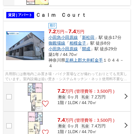
Ｃａｌｍ Ｃｏｕｒｔ
賃貸 | アパート
敷0
7.2
7.4
万円～
万円
小田急小田原線
「
新松田
」駅 徒歩17分
御殿場線
「
相模金子
」駅 徒歩8分
小田急小田原線
「
開成
」駅 徒歩29分
築1年 / 44.70㎡
神奈川県
足柄上郡大井町
金手
１０４４－
４
共用部には敷地内ごみ置き場・バイク置場などが備わっておりとても充実し
ています。室内設備は追い焚き・システムキッチン・ネット使用料不要など
豊富に揃っており、過ごしやすいお部...
7.2
万
円
(管理費等：3,500円 )
0ヶ月
7.2万円
敷金
礼金
1階 / 1LDK / 44.70㎡
7.4
万
円
(管理費等：3,500円 )
0ヶ月
7.4万円
敷金
礼金
1階 / 1LDK / 44.70㎡