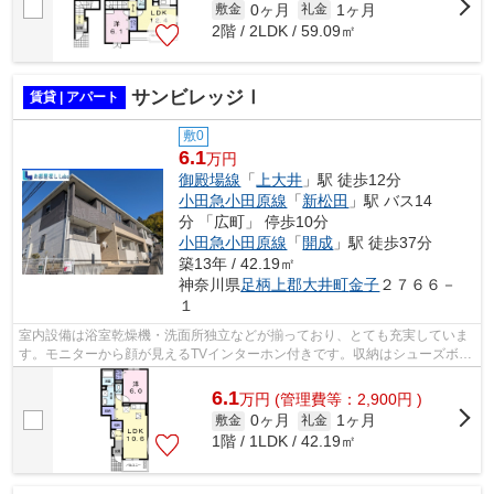
0ヶ月
1ヶ月
敷金
礼金
2階 / 2LDK / 59.09㎡
サンビレッジⅠ
賃貸 | アパート
敷0
6.1
万円
御殿場線
「
上大井
」駅 徒歩12分
小田急小田原線
「
新松田
」駅 バス14
分 「広町」 停歩10分
小田急小田原線
「
開成
」駅 徒歩37分
築13年 / 42.19㎡
神奈川県
足柄上郡大井町
金子
２７６６－
１
室内設備は浴室乾燥機・洗面所独立などが揃っており、とても充実していま
す。モニターから顔が見えるTVインターホン付きです。収納はシューズボッ
クス・クロゼットなど豊富なので、衣...
6.1
万
円
(管理費等：2,900円 )
0ヶ月
1ヶ月
敷金
礼金
1階 / 1LDK / 42.19㎡