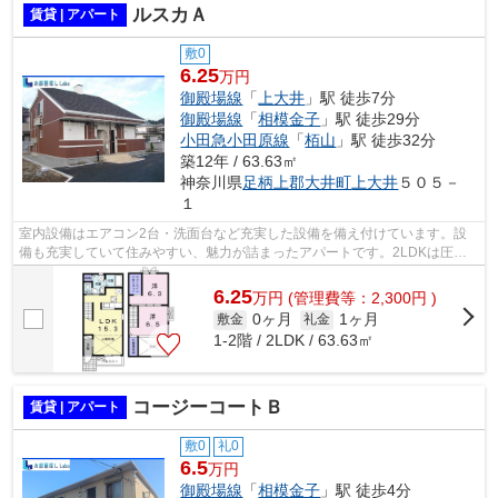
ルスカＡ
賃貸 | アパート
敷0
6.25
万円
御殿場線
「
上大井
」駅 徒歩7分
御殿場線
「
相模金子
」駅 徒歩29分
小田急小田原線
「
栢山
」駅 徒歩32分
築12年 / 63.63㎡
神奈川県
足柄上郡大井町
上大井
５０５－
１
室内設備はエアコン2台・洗面台など充実した設備を備え付けています。設
備も充実していて住みやすい、魅力が詰まったアパートです。2LDKは圧迫
感を感じさせず、広く開放的な空間を作り...
6.25
万
円
(管理費等：2,300円 )
0ヶ月
1ヶ月
敷金
礼金
1-2階 / 2LDK / 63.63㎡
コージーコートＢ
賃貸 | アパート
敷0
礼0
6.5
万円
御殿場線
「
相模金子
」駅 徒歩4分