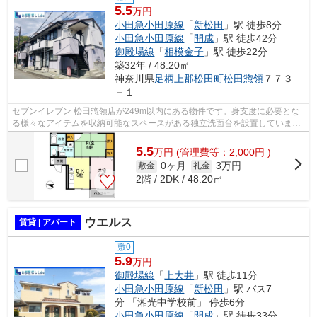
5.5
万円
小田急小田原線
「
新松田
」駅 徒歩8分
小田急小田原線
「
開成
」駅 徒歩42分
御殿場線
「
相模金子
」駅 徒歩22分
築32年 / 48.20㎡
神奈川県
足柄上郡松田町
松田惣領
７７３
－１
セブンイレブン 松田惣領店が249m以内にある物件です。身支度に必要とな
る様々なアイテムを収納可能なスペースがある独立洗面台を設置していま
す。小田急小田原線新松田周辺での住まい...
5.5
万
円
(管理費等：2,000円 )
0ヶ月
3万円
敷金
礼金
2階 / 2DK / 48.20㎡
ウエルス
賃貸 | アパート
敷0
5.9
万円
御殿場線
「
上大井
」駅 徒歩11分
小田急小田原線
「
新松田
」駅 バス7
分 「湘光中学校前」 停歩6分
小田急小田原線
「
開成
」駅 徒歩33分