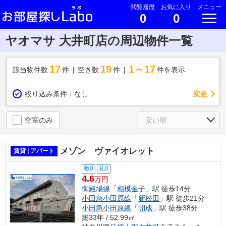
閲覧履歴
お気に入り
メニュー
0
0
ヤオマサ 大井町店の周辺物件一覧
17
19
1～17
該当物件数
件
空き数
件
件を表示
変更
絞り込み条件：
なし
空室のみ
メゾン ヴァイオレット
賃貸 | アパート
敷0
礼0
4.6
万円
御殿場線
「
相模金子
」駅 徒歩14分
小田急小田原線
「
新松田
」駅 徒歩21分
小田急小田原線
「
開成
」駅 徒歩38分
築33年 / 52.99㎡