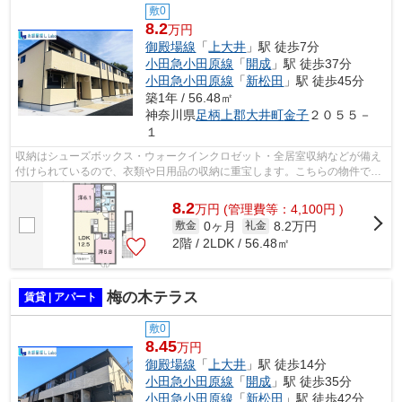
敷0
8.2
万円
御殿場線
「
上大井
」駅 徒歩7分
小田急小田原線
「
開成
」駅 徒歩37分
小田急小田原線
「
新松田
」駅 徒歩45分
築1年 / 56.48㎡
神奈川県
足柄上郡大井町
金子
２０５５－
１
収納はシューズボックス・ウォークインクロゼット・全居室収納などが備え
付けられているので、衣類や日用品の収納に重宝します。こちらの物件でペ
ットの飼育をご希望の際は、事前に飼...
8.2
万
円
(管理費等：4,100円 )
0ヶ月
8.2万円
敷金
礼金
2階 / 2LDK / 56.48㎡
梅の木テラス
賃貸 | アパート
敷0
8.45
万円
御殿場線
「
上大井
」駅 徒歩14分
小田急小田原線
「
開成
」駅 徒歩35分
小田急小田原線
「
新松田
」駅 徒歩42分