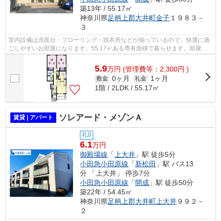
築13年 / 55.17㎡
神奈川県
足柄上郡大井町
金子
１９８３－
３
室内設備は洗面台・フローリング・脱衣所などが揃っているので、快適に過
ごしやすいお部屋になります。55.17㎡ある専有面積で暮らせます。部屋数
も充実で家族向けの2LDKになっておりま...
5.9
万
円
(管理費等：2,300円 )
0ヶ月
1ヶ月
敷金
礼金
1階 / 2LDK / 55.17㎡
ソレアード・メゾンＡ
賃貸 | アパート
礼0
6.1
万円
御殿場線
「
上大井
」駅 徒歩5分
小田急小田原線
「
新松田
」駅 バス13
分 「上大井」 停歩7分
小田急小田原線
「
開成
」駅 徒歩50分
築22年 / 54.45㎡
神奈川県
足柄上郡大井町
上大井
９９２－
２