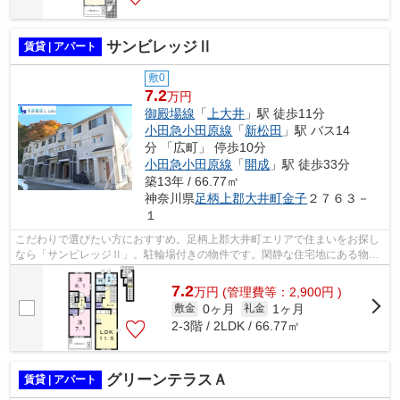
サンビレッジⅡ
賃貸 | アパート
敷0
7.2
万円
御殿場線
「
上大井
」駅 徒歩11分
小田急小田原線
「
新松田
」駅 バス14
分 「広町」 停歩10分
小田急小田原線
「
開成
」駅 徒歩33分
築13年 / 66.77㎡
神奈川県
足柄上郡大井町
金子
２７６３－
１
こだわりで選びたい方におすすめ。足柄上郡大井町エリアで住まいをお探し
なら「サンビレッジⅡ」。駐輪場付きの物件です。閑静な住宅地にある物件
です。事前のお申し出をいただければ、...
7.2
万
円
(管理費等：2,900円 )
0ヶ月
1ヶ月
敷金
礼金
2-3階 / 2LDK / 66.77㎡
グリーンテラスＡ
賃貸 | アパート