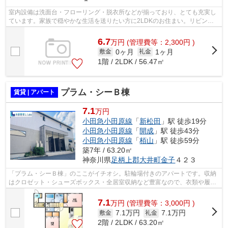
室内設備は洗面台・フローリング・脱衣所などが揃っており、とても充実し
ています。家族で穏やかな生活を送りたい方に2LDKのお住まい。リビング
で大切な家族との時間を過ごしましょう...
6.7
万
円
(管理費等：2,300円 )
0ヶ月
1ヶ月
敷金
礼金
1階 / 2LDK / 56.47㎡
プラム・シーＢ棟
賃貸 | アパート
7.1
万円
小田急小田原線
「
新松田
」駅 徒歩19分
小田急小田原線
「
開成
」駅 徒歩43分
小田急小田原線
「
栢山
」駅 徒歩59分
築7年 / 63.20㎡
神奈川県
足柄上郡大井町
金子
４２３
「プラム・シーＢ棟」のここがイチオシ。駐輪場付きのアパートです。収納
はクロゼット・シューズボックス・全居室収納など豊富なので、衣類や履き
物の整理がしやすく便利です。こちら...
7.1
万
円
(管理費等：3,000円 )
7.1万円
7.1万円
敷金
礼金
2階 / 2LDK / 63.20㎡