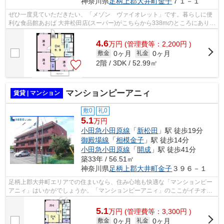
神奈川県
足柄上郡大井町
金子
７１－１
ぜひ一度見ていただきたい、「メゾン ヴァイオレット」です。暮らしに便
利な食品館あおば 大井松田店(スーパー)がこちらから338mのところにありま
す。より詳しい情報や内見のご予約は...
4.6
万
円
(管理費等：2,200円 )
0ヶ月
0ヶ月
敷金
礼金
2階 / 3DK / 52.99㎡
マンションピーアニィ
賃貸 | マンション
敷0
礼0
5.1
万円
小田急小田原線
「
新松田
」駅 徒歩19分
御殿場線
「
相模金子
」駅 徒歩14分
小田急小田原線
「
開成
」駅 徒歩41分
築33年 / 56.51㎡
神奈川県
足柄上郡大井町
金子
３９６－１
足柄上郡大井町エリアでの住まいなら、住み心地も快適な「マンションピー
アニィ」はいかがでしょうか。「マンションピーアニィ」のここがイチオ
シ。過ごしやすい環境を実現する、エア...
5.1
万
円
(管理費等：3,300円 )
0ヶ月
0ヶ月
敷金
礼金