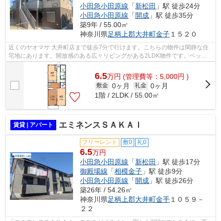
小田急小田原線
「
新松田
」駅 徒歩24分
小田急小田原線
「
開成
」駅 徒歩35分
築9年 / 55.00㎡
神奈川県
足柄上郡大井町
金子
１５２０
近くのヤオマサ 大井町店まで徒歩7分で行けます。こちらの物件は閑静な住
宅地にあります。開放感のある広々リビングがある2LDK物件です。ペット
と一緒にお引っ越ししたい方にもうれし...
6.5
万
円
(管理費等：5,000円 )
0ヶ月
0ヶ月
敷金
礼金
1階 / 2LDK / 55.00㎡
エミネンスＳＡＫＡＩ
賃貸 | アパート
フリーレント
敷0
礼0
6.5
万円
小田急小田原線
「
新松田
」駅 徒歩17分
御殿場線
「
相模金子
」駅 徒歩9分
小田急小田原線
「
開成
」駅 徒歩26分
築26年 / 54.26㎡
神奈川県
足柄上郡大井町
金手
１０５９－
２２