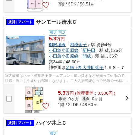
3階 / 3DK / 56.51㎡
サンモール清水Ｃ
賃貸 | アパート
敷0
礼0
5.3
万円
御殿場線
「
相模金子
」駅 徒歩4分
小田急小田原線
「
新松田
」駅 徒歩25分
小田急小田原線
「
開成
」駅 徒歩36分
築34年 / 48.60㎡
神奈川県
足柄上郡大井町
金子
１５８－７
室内設備はネット使用料不要・エアコン・追い焚きなどが揃っているので、
快適に過ごしやすいお部屋になります。二人入居可能なので兄弟で一緒に暮
らすこともできます。このお部屋は48....
5.3
万
円
(管理費等：3,500円 )
0ヶ月
0ヶ月
敷金
礼金
1階 / 2LDK / 48.60㎡
ハイツ井上Ｃ
賃貸 | アパート
敷0