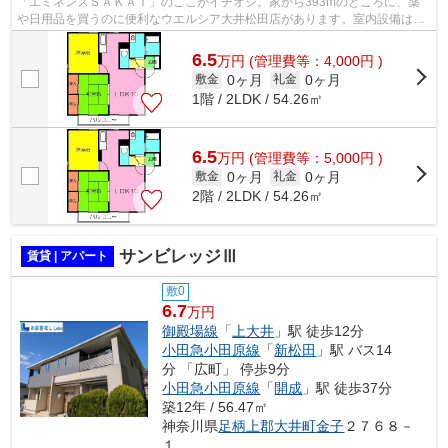
「エミネンスＳＡＫＡＩ」のここがイチオシ。家から393mのところに、薬
や日用品を買うのに便利なウエルシア大井松田店があります。室内設備は浴
室乾燥機・洗面所独立などが揃っている...
6.5
万
円
(管理費等：4,000円 )
0ヶ月
0ヶ月
敷金
礼金
1階 / 2LDK / 54.26㎡
6.5
万
円
(管理費等：5,000円 )
0ヶ月
0ヶ月
敷金
礼金
2階 / 2LDK / 54.26㎡
サンビレッジⅢ
賃貸 | アパート
敷0
6.7
万円
御殿場線
「
上大井
」駅 徒歩12分
小田急小田原線
「
新松田
」駅 バス14
分 「広町」 停歩9分
小田急小田原線
「
開成
」駅 徒歩37分
築12年 / 56.47㎡
神奈川県
足柄上郡大井町
金子
２７６８－
１