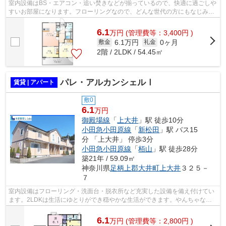
室内設備はBS・エアコン・追い焚きなどが揃っているので、快適に過ごしや
すいお部屋になります。フローリングなので、どんな世代の方にもなじみま
す。このお部屋は54.45㎡です。こちら...
6.1
万
円
(管理費等：3,400円 )
6.1万円
0ヶ月
敷金
礼金
2階 / 2LDK / 54.45㎡
パレ・アルカンシェルⅠ
賃貸 | アパート
敷0
6.1
万円
御殿場線
「
上大井
」駅 徒歩10分
小田急小田原線
「
新松田
」駅 バス15
分 「上大井」 停歩3分
小田急小田原線
「
栢山
」駅 徒歩28分
築21年 / 59.09㎡
神奈川県
足柄上郡大井町
上大井
３２５－
７
室内設備はフローリング・洗面台・脱衣所など充実した設備を備え付けてい
ます。2LDKは生活にゆとりができ穏やかな生活ができます。やんちゃなお
子さんでも怪我をしにくい安全な住まい...
6.1
万
円
(管理費等：2,800円 )