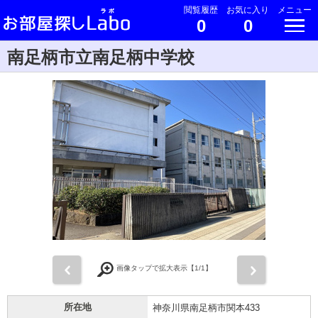
閲覧履歴
お気に入り
メニュー
0
0
南足柄市立南足柄中学校
前
次
画像タップで拡大表示【
1
/1】
所在地
神奈川県南足柄市関本433