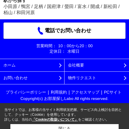
駅から探す
小田原
/
鴨宮
/
足柄
/
国府津
/
螢田
/
富水
/
開成
/
新松田
/
栢山
/
和田河原
電話でお問い合わせ
営業時間：
10：00から20：00
定休日：
水曜日
ホーム
会社概要
お問い合わせ
物件リクエスト
プライバシーポリシー
利用規約
アクセスマップ
PCサイト
Copyright(c) お部屋探しLabo All rights reserved.
当サイトでは、お客様の当サイト利用状況把握、サービス向上検討を目的と
して、クッキー（Cookie）を使用しています。
詳しくは、当社の
「Cookieの取扱いについて」
をご確認ください。
閉じる