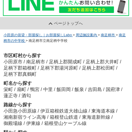
ページトップへ
小田原の賃貸・部屋探し｜お部屋探しLabo
>
周辺施設案内
>
南足柄市
>
南足
柄市の中学校
>
南足柄市立南足柄中学校
市区町村から探す
小田原市
/
南足柄市
/
足柄上郡開成町
/
足柄上郡大井町
/
足柄下郡箱根町
/
足柄下郡湯河原町
/
足柄上郡松田町
/
足柄下郡真鶴町
町名から探す
栄町
/
扇町
/
鴨宮
/
中里
/
飯田岡
/
飯泉
/
吉田島
/
国府津
/
蓮正寺
/
酒匂
路線から探す
小田急小田原線
/
伊豆箱根鉄道大雄山線
/
東海道本線
/
湘南新宿ライン高海
/
箱根登山鉄道
/
東海道新幹線
/
御殿場線
/
伊東線
/
箱根登山ケーブル線