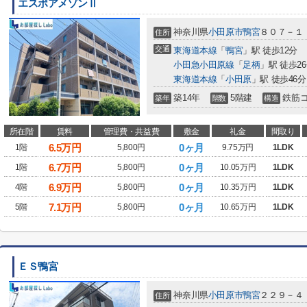
エスポアメゾンⅡ
神奈川県
小田原市
鴨宮
８０７－１
住所
交通
東海道本線
「
鴨宮
」駅 徒歩12分
小田急小田原線
「
足柄
」駅 徒歩2
東海道本線
「
小田原
」駅 徒歩46分
築14年
5階建
鉄筋
築年
階数
構造
所在階
賃料
管理費・共益費
敷金
礼金
間取り
6.5
万円
0ヶ月
1階
5,800円
9.75万円
1LDK
6.7
万円
0ヶ月
1階
5,800円
10.05万円
1LDK
6.9
万円
0ヶ月
4階
5,800円
10.35万円
1LDK
7.1
万円
0ヶ月
5階
5,800円
10.65万円
1LDK
ＥＳ鴨宮
神奈川県
小田原市
鴨宮
２２９－４
住所