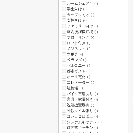
ルームシェア可
(-)
学生向け
(-)
カップル向け
(-)
女性向け
(-)
ファミリー向け
(-)
室内洗濯機置場
(-)
フローリング
(-)
ロフト付き
(-)
メゾネット
(-)
専用庭
(-)
ベランダ
(-)
バルコニー
(-)
都市ガス
(-)
オール電化
(-)
エレベーター
(-)
駐輪場
(-)
バイク置場あり
(-)
家具・家電付き
(-)
洗濯機置場有
(-)
外観タイル張り
(-)
コンロ２口以上
(-)
システムキッチン
(-)
対面式キッチン
(-)