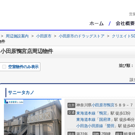
営
>
周辺施設案内
>
小田原市
>
小田原市のドラッグストア
>
クリエイトS
物件
) 小田原鴨宮店周辺物件
並び順：
空室物件のみ表示
該
サニータカノ
神奈川県
小田原市
鴨宮
５８９－７
住所
交通
東海道本線
「
鴨宮
」駅 徒歩13分
東海道本線
「
国府津
」駅 徒歩46分
小田急小田原線
「
螢田
」駅 徒歩4
築31年
2階建
軽量
築年
階数
構造