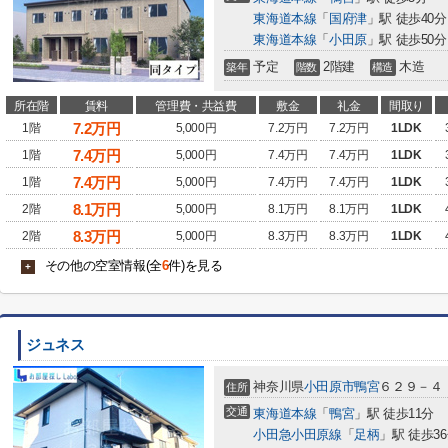
東海道本線
「
国府津
」駅 徒歩40分
東海道本線
「
小田原
」駅 徒歩50分
予定
2階建
木造
築年
階数
構造
所在階
賃料
管理費・共益費
敷金
礼金
間取り
7.2
万円
1階
5,000円
7.2万円
7.2万円
1LDK
7.4
万円
1階
5,000円
7.4万円
7.4万円
1LDK
7.4
万円
1階
5,000円
7.4万円
7.4万円
1LDK
8.1
万円
2階
5,000円
8.1万円
8.1万円
1LDK
8.3
万円
2階
5,000円
8.3万円
8.3万円
1LDK
その他の空室情報(全
6
件)を見る
+
ジュネス
神奈川県
小田原市
鴨宮
６２９－４
住所
交通
東海道本線
「
鴨宮
」駅 徒歩11分
小田急小田原線
「
足柄
」駅 徒歩3