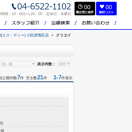
00
00
業時間：
10：00から20：00
定休日：
水曜日
D(エス・ディー) 小田原鴨宮店
>
クリエイ
表示件数：
7
21
1-7
当公開件数
件 空き数
件
件表示
0分
鉄骨