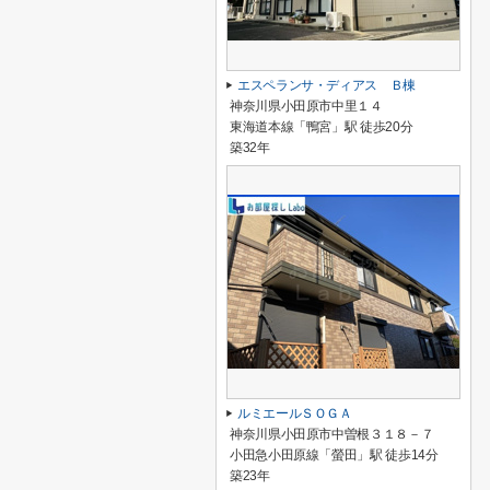
エスペランサ・ディアス Ｂ棟
神奈川県小田原市中里１４
東海道本線「鴨宮」駅 徒歩20分
築32年
ルミエールＳＯＧＡ
神奈川県小田原市中曽根３１８－７
小田急小田原線「螢田」駅 徒歩14分
築23年