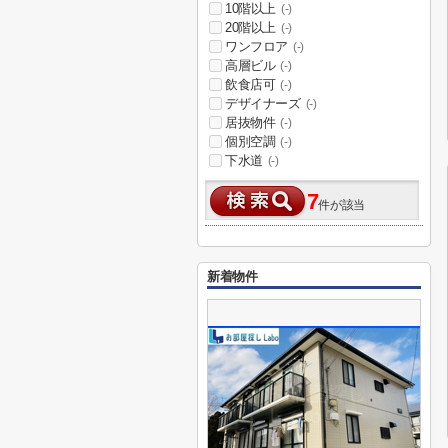
10階以上
(-)
20階以上
(-)
ワンフロア
(-)
高層ビル
(-)
飲食店可
(-)
デザイナーズ
(-)
居抜物件
(-)
個別空調
(-)
下水道
(-)
7
件が該当
新着物件