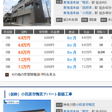
交通
東海道本線
「
鴨宮
」駅 徒歩4分
東海道本線
「
国府津
」駅 徒歩42分
東海道本線
「
小田原
」駅 徒歩48分
築1年未満
3階建
木
築年
階数
構造
所在階
賃料
管理費・共益費
敷金
礼金
間取り
6.9
万円
0ヶ月
2階
3,000円
6.9万円
1K
6.9
万円
0ヶ月
2階
3,000円
6.9万円
1K
8.5
万円
0ヶ月
2階
3,000円
8.5万円
1LDK
7.1
万円
0ヶ月
3階
3,000円
7.1万円
1K
7.1
万円
0ヶ月
3階
3,000円
7.1万円
1K
その他の空室情報(全
7
件)を見る
+
（仮称）小田原市鴨宮アパート新築工事
神奈川県
小田原市
鴨宮
住所
交通
東海道本線
「
鴨宮
」駅 徒歩5分