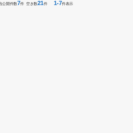
7
21
1-7
当公開件数
件 空き数
件
件表示