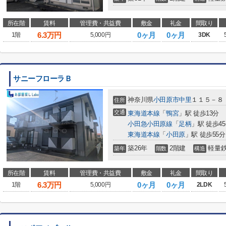
所在階
賃料
管理費・共益費
敷金
礼金
間取り
6.3
万円
0ヶ月
0ヶ月
1階
5,000円
3DK
サニーフローラＢ
神奈川県
小田原市
中里
１１５－８
住所
交通
東海道本線
「
鴨宮
」駅 徒歩13分
小田急小田原線
「
足柄
」駅 徒歩4
東海道本線
「
小田原
」駅 徒歩55分
築26年
2階建
軽量
築年
階数
構造
所在階
賃料
管理費・共益費
敷金
礼金
間取り
6.3
万円
0ヶ月
0ヶ月
1階
5,000円
2LDK