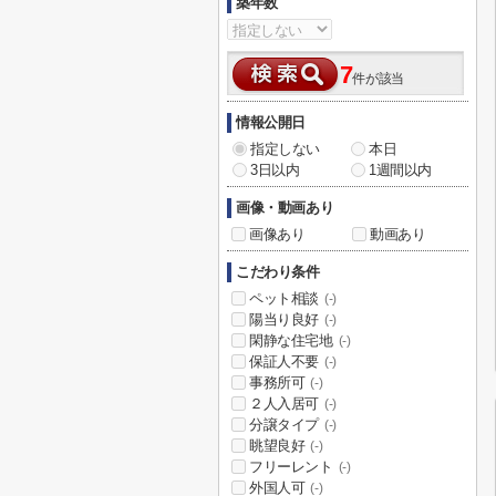
築年数
7
件が該当
情報公開日
指定しない
本日
3日以内
1週間以内
画像・動画あり
画像あり
動画あり
こだわり条件
ペット相談
(-)
陽当り良好
(-)
閑静な住宅地
(-)
保証人不要
(-)
事務所可
(-)
２人入居可
(-)
分譲タイプ
(-)
眺望良好
(-)
フリーレント
(-)
外国人可
(-)