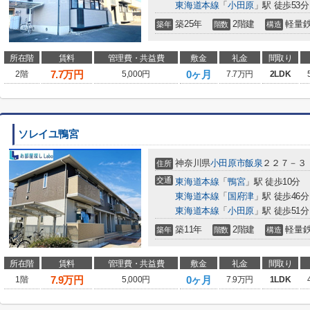
東海道本線
「
小田原
」駅 徒歩53分
築25年
2階建
軽量
築年
階数
構造
所在階
賃料
管理費・共益費
敷金
礼金
間取り
7.7
万円
0ヶ月
2階
5,000円
7.7万円
2LDK
ソレイユ鴨宮
神奈川県
小田原市
飯泉
２２７－３
住所
交通
東海道本線
「
鴨宮
」駅 徒歩10分
東海道本線
「
国府津
」駅 徒歩46分
東海道本線
「
小田原
」駅 徒歩51分
築11年
2階建
軽量
築年
階数
構造
所在階
賃料
管理費・共益費
敷金
礼金
間取り
7.9
万円
0ヶ月
1階
5,000円
7.9万円
1LDK