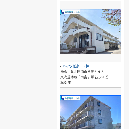
ハイツ飯泉 Ｂ棟
神奈川県小田原市飯泉６４３－１
東海道本線「鴨宮」駅 徒歩20分
築35年