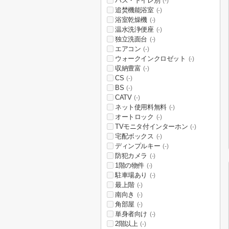
バス・トイレ別
(-)
追焚機能浴室
(-)
浴室乾燥機
(-)
温水洗浄便座
(-)
独立洗面台
(-)
エアコン
(-)
ウォークインクロゼット
(-)
収納豊富
(-)
CS
(-)
BS
(-)
CATV
(-)
ネット使用料無料
(-)
オートロック
(-)
TVモニタ付インターホン
(-)
宅配ボックス
(-)
ディンプルキー
(-)
防犯カメラ
(-)
1階の物件
(-)
駐車場あり
(-)
最上階
(-)
南向き
(-)
角部屋
(-)
単身者向け
(-)
2階以上
(-)