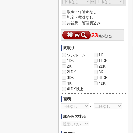
～
敷金・保証金なし
礼金・敷引なし
共益費・管理費込み
23
件が該当
間取り
ワンルーム
1K
1DK
1LDK
2K
2DK
2LDK
3K
3DK
3LDK
4K
4DK
4LDK以上
面積
～
駅からの徒歩