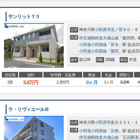
サンリットＹⅡ
神奈川県
小田原市
北ノ窪
９０－６
住所
交通
伊豆箱根鉄道大雄山線
「
飯田岡
」
小田急小田原線
「
富水
」駅 徒歩2
小田急小田原線
「
螢田
」駅 徒歩2
築12年
2階建
木造
築年
階数
構造
所在階
賃料
管理費・共益費
敷金
礼金
間取り
5.8
万円
0ヶ月
1階
2,300円
1ヶ月
1LDK
4
ラ・リヴィエールⅢ
神奈川県
小田原市
多古
３３１－１
住所
交通
小田急小田原線
「
足柄
」駅 徒歩1
伊豆箱根鉄道大雄山線
「
五百羅漢