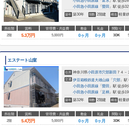
小田急小田原線
「
富水
」駅 徒歩2
小田急小田原線
「
螢田
」駅 徒歩3
築30年
2階建
軽量
築年
階数
構造
所在階
賃料
管理費・共益費
敷金
礼金
間取り
5.3
万円
0ヶ月
0ヶ月
2階
5,000円
3DK
エステート山室
神奈川県
小田原市
穴部新田
７４－
住所
交通
伊豆箱根鉄道大雄山線
「
穴部
」駅
小田急小田原線
「
螢田
」駅 徒歩9
小田急小田原線
「
足柄
」駅 徒歩1
築32年
2階建
軽量
築年
階数
構造
所在階
賃料
管理費・共益費
敷金
礼金
間取り
5.4
万円
0ヶ月
0ヶ月
2階
5,000円
3DK