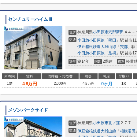
センチュリーハイムⅢ
神奈川県
小田原市
穴部新田
４４－
住所
交通
小田急小田原線
「
螢田
」駅 徒歩1
伊豆箱根鉄道大雄山線
「
穴部
」駅
小田急小田原線
「
足柄
」駅 徒歩1
築14年
2階建
軽量
築年
階数
構造
所在階
賃料
管理費・共益費
敷金
礼金
間取り
4.8
万円
0ヶ月
1階
2,000円
4.8万円
1K
メゾンパークサイド
神奈川県
小田原市
北ノ窪
２７７－
住所
交通
伊豆箱根鉄道大雄山線
「
相模沼田