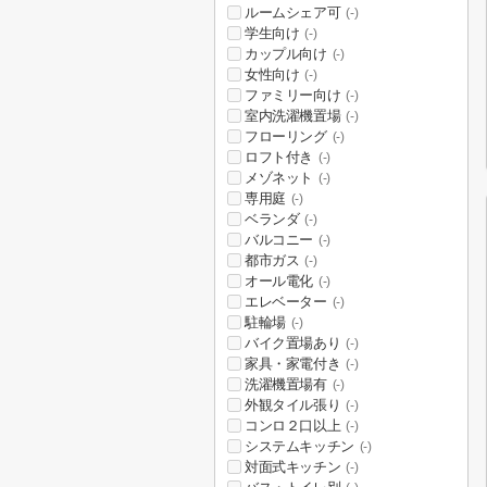
ルームシェア可
(-)
学生向け
(-)
カップル向け
(-)
女性向け
(-)
ファミリー向け
(-)
室内洗濯機置場
(-)
フローリング
(-)
ロフト付き
(-)
メゾネット
(-)
専用庭
(-)
ベランダ
(-)
バルコニー
(-)
都市ガス
(-)
オール電化
(-)
エレベーター
(-)
駐輪場
(-)
バイク置場あり
(-)
家具・家電付き
(-)
洗濯機置場有
(-)
外観タイル張り
(-)
コンロ２口以上
(-)
システムキッチン
(-)
対面式キッチン
(-)