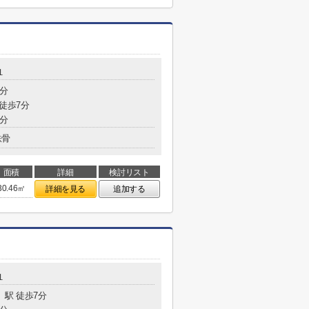
１
1分
 徒歩7分
7分
鉄骨
面積
詳細
検討リスト
30.46㎡
詳細を見る
追加する
１
」駅 徒歩7分