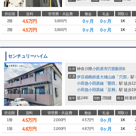
所在階
賃料
管理費・共益費
敷金
礼金
間取り
4.5
万円
0ヶ月
0ヶ月
2階
3,000円
1K
4.5
万円
0ヶ月
0ヶ月
2階
3,000円
1K
センチュリーハイム
神奈川県
小田原市
穴部新田
6
住所
交通
伊豆箱根鉄道大雄山線
「
穴部
」駅
小田急小田原線
「
螢田
」駅 徒歩1
小田急小田原線
「
足柄
」駅 徒歩1
築24年
2階建
軽量
築年
階数
構造
所在階
賃料
管理費・共益費
敷金
礼金
間取り
4.5
万円
0ヶ月
1階
2,000円
4.5万円
1K
4.8
万円
0ヶ月
1階
2,000円
4.8万円
1K