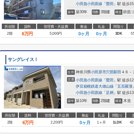
小田急小田原線
「
螢田
」駅 徒歩1
築30年
3階建
鉄筋
築年
階数
構造
所在階
賃料
管理費・共益費
敷金
礼金
間取り
6
万円
0ヶ月
0ヶ月
2階
5,000円
3DK
5
サングレイスⅠ
神奈川県
小田原市
穴部新田
４６－
住所
交通
小田急小田原線
「
螢田
」駅 徒歩1
伊豆箱根鉄道大雄山線
「
五百羅漢
小田急小田原線
「
足柄
」駅 徒歩1
築10年
2階建
木造
築年
階数
構造
所在階
賃料
管理費・共益費
敷金
礼金
間取り
6
万円
0ヶ月
2階
2,200円
1ヶ月
1LDK
42