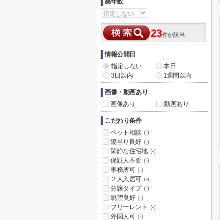
築年数
23
件が該当
情報公開日
指定しない
本日
3日以内
1週間以内
画像・動画あり
画像あり
動画あり
こだわり条件
ペット相談
(-)
陽当り良好
(-)
閑静な住宅地
(-)
保証人不要
(-)
事務所可
(-)
２人入居可
(-)
分譲タイプ
(-)
眺望良好
(-)
フリーレント
(-)
外国人可
(-)