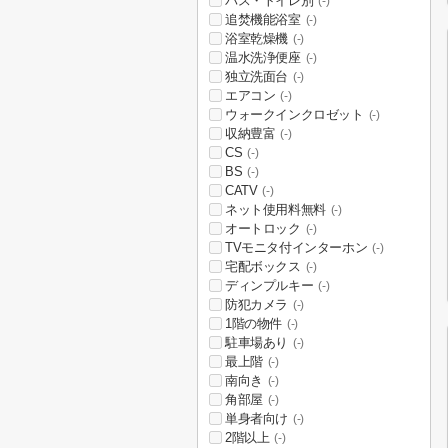
バス・トイレ別
(-)
追焚機能浴室
(-)
浴室乾燥機
(-)
温水洗浄便座
(-)
独立洗面台
(-)
エアコン
(-)
ウォークインクロゼット
(-)
収納豊富
(-)
CS
(-)
BS
(-)
CATV
(-)
ネット使用料無料
(-)
オートロック
(-)
TVモニタ付インターホン
(-)
宅配ボックス
(-)
ディンプルキー
(-)
防犯カメラ
(-)
1階の物件
(-)
駐車場あり
(-)
最上階
(-)
南向き
(-)
角部屋
(-)
単身者向け
(-)
2階以上
(-)