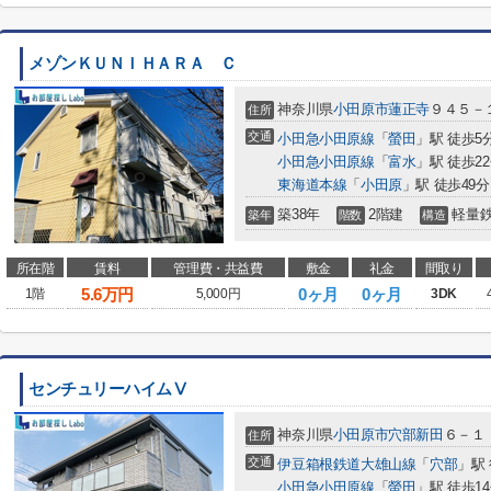
メゾンＫＵＮＩＨＡＲＡ Ｃ
神奈川県
小田原市
蓮正寺
９４５－
住所
交通
小田急小田原線
「
螢田
」駅 徒歩5
小田急小田原線
「
富水
」駅 徒歩2
東海道本線
「
小田原
」駅 徒歩49分
築38年
2階建
軽量
築年
階数
構造
所在階
賃料
管理費・共益費
敷金
礼金
間取り
5.6
万円
0ヶ月
0ヶ月
1階
5,000円
3DK
センチュリーハイムⅤ
神奈川県
小田原市
穴部新田
６－１
住所
交通
伊豆箱根鉄道大雄山線
「
穴部
」駅
小田急小田原線
「
螢田
」駅 徒歩1