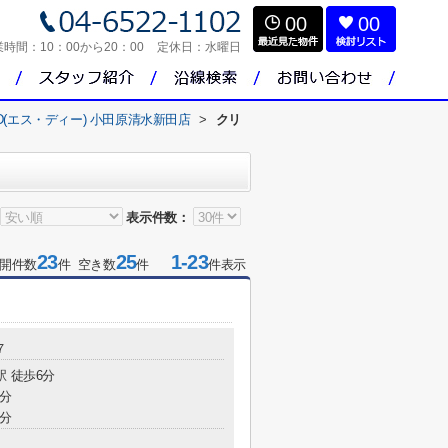
00
00
業時間：
10：00から20：00
定休日：
水曜日
D(エス・ディー) 小田原清水新田店
>
クリ
表示件数：
23
25
1-23
開件数
件 空き数
件
件表示
７
駅 徒歩6分
6分
3分