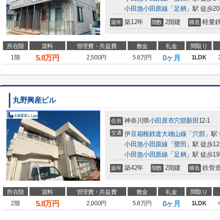
小田急小田原線
「
足柄
」駅 徒歩2
築12年
2階建
軽量
築年
階数
構造
所在階
賃料
管理費・共益費
敷金
礼金
間取り
5.8
万円
0ヶ月
1階
2,500円
5.8万円
1LDK
丸野興産ビル
神奈川県
小田原市
穴部新田
12-1
住所
交通
伊豆箱根鉄道大雄山線
「
穴部
」駅
小田急小田原線
「
螢田
」駅 徒歩1
小田急小田原線
「
足柄
」駅 徒歩1
築42年
2階建
鉄骨
築年
階数
構造
所在階
賃料
管理費・共益費
敷金
礼金
間取り
5.8
万円
0ヶ月
2階
2,000円
5.8万円
1LDK