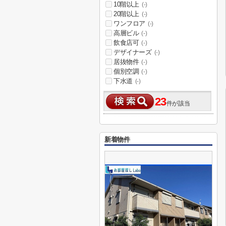
10階以上
(-)
20階以上
(-)
ワンフロア
(-)
高層ビル
(-)
飲食店可
(-)
デザイナーズ
(-)
居抜物件
(-)
個別空調
(-)
下水道
(-)
23
件が該当
新着物件