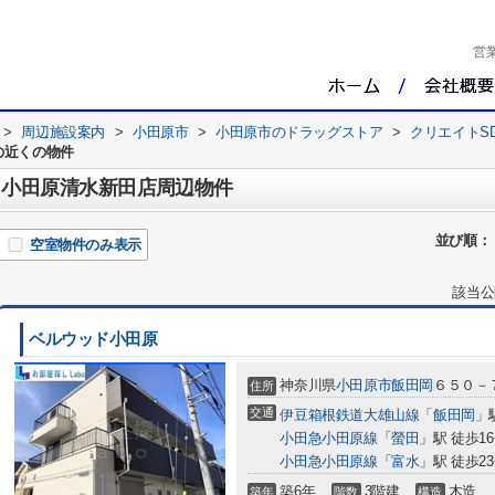
営
>
周辺施設案内
>
小田原市
>
小田原市のドラッグストア
>
クリエイトS
の近くの物件
) 小田原清水新田店周辺物件
並び順：
空室物件のみ表示
該当公
ベルウッド小田原
神奈川県
小田原市
飯田岡
６５０－
住所
交通
伊豆箱根鉄道大雄山線
「
飯田岡
」
小田急小田原線
「
螢田
」駅 徒歩1
小田急小田原線
「
富水
」駅 徒歩2
築6年
3階建
木造
築年
階数
構造