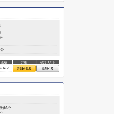
１
分
2分
鉄骨
面積
詳細
検討リスト
49.69㎡
詳細を見る
追加する
 徒歩3分
4分