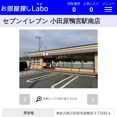
閲覧履歴
お気に入り
メニュー
0
0
セブンイレブン 小田原鴨宮駅南店
前
次
画像タップで拡大表示【
1
/1】
所在地
神奈川県小田原市南鴨宮３丁目51-1