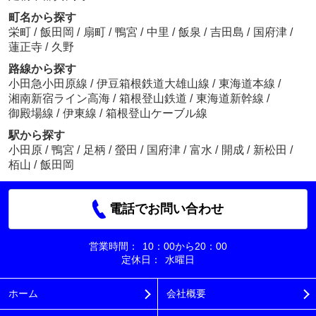
町名から探す
栄町
/
飯田岡
/
扇町
/
鴨宮
/
中里
/
飯泉
/
吉田島
/
国府津
/
蓮正寺
/
久野
路線から探す
小田急小田原線
/
伊豆箱根鉄道大雄山線
/
東海道本線
/
湘南新宿ライン高海
/
箱根登山鉄道
/
東海道新幹線
/
御殿場線
/
伊東線
/
箱根登山ケーブル線
駅から探す
小田原
/
鴨宮
/
足柄
/
螢田
/
国府津
/
富水
/
開成
/
新松田
/
栢山
/
飯田岡
電話でお問い合わせ
営業時間：
10：00から20：00
定休日：
水曜日
ホーム
会社概要