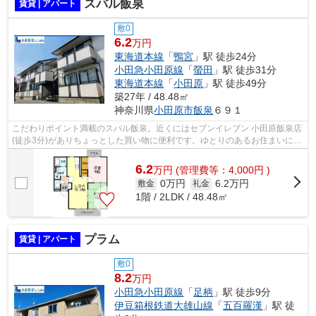
スバル飯泉
賃貸 | アパート
敷0
6.2
万円
東海道本線
「
鴨宮
」駅 徒歩24分
小田急小田原線
「
螢田
」駅 徒歩31分
東海道本線
「
小田原
」駅 徒歩49分
築27年 / 48.48㎡
神奈川県
小田原市
飯泉
６９１
こだわりポイント満載のスバル飯泉。近くにはセブンイレブン 小田原飯泉店
(徒歩3分)がありちょっとした買い物に便利です。ゆとりのあるお住まいにす
みたい方は2LDKの間取りをご検討く...
6.2
万
円
(管理費等：4,000円 )
0万円
6.2万円
敷金
礼金
1階 / 2LDK / 48.48㎡
プラム
賃貸 | アパート
敷0
8.2
万円
小田急小田原線
「
足柄
」駅 徒歩9分
伊豆箱根鉄道大雄山線
「
五百羅漢
」駅 徒