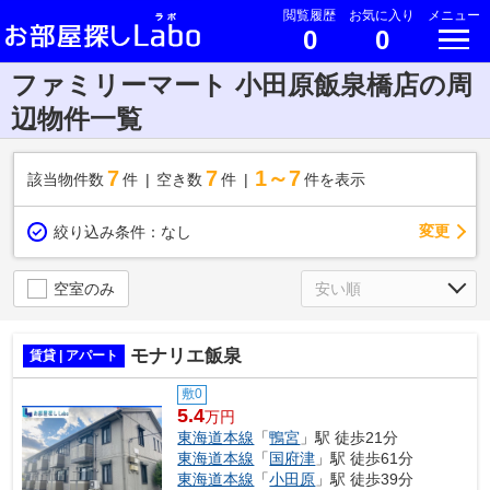
閲覧履歴
お気に入り
メニュー
0
0
ファミリーマート 小田原飯泉橋店の周
辺物件一覧
7
7
1～7
該当物件数
件
空き数
件
件を表示
変更
絞り込み条件：
なし
空室のみ
モナリエ飯泉
賃貸 | アパート
敷0
5.4
万円
東海道本線
「
鴨宮
」駅 徒歩21分
東海道本線
「
国府津
」駅 徒歩61分
東海道本線
「
小田原
」駅 徒歩39分