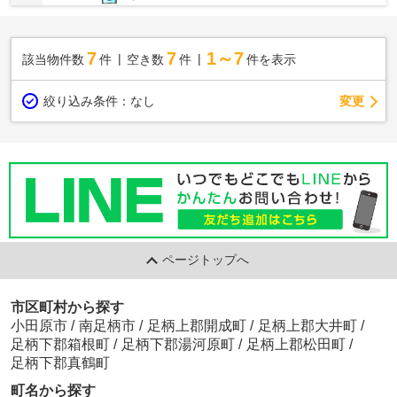
7
7
1～7
該当物件数
件
空き数
件
件を表示
変更
絞り込み条件：
なし
ページトップへ
市区町村から探す
小田原市
/
南足柄市
/
足柄上郡開成町
/
足柄上郡大井町
/
足柄下郡箱根町
/
足柄下郡湯河原町
/
足柄上郡松田町
/
足柄下郡真鶴町
町名から探す