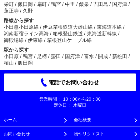
栄町
/
飯田岡
/
扇町
/
鴨宮
/
中里
/
飯泉
/
吉田島
/
国府津
/
蓮正寺
/
久野
路線から探す
小田急小田原線
/
伊豆箱根鉄道大雄山線
/
東海道本線
/
湘南新宿ライン高海
/
箱根登山鉄道
/
東海道新幹線
/
御殿場線
/
伊東線
/
箱根登山ケーブル線
駅から探す
小田原
/
鴨宮
/
足柄
/
螢田
/
国府津
/
富水
/
開成
/
新松田
/
栢山
/
飯田岡
電話でお問い合わせ
営業時間：
10：00から20：00
定休日：
水曜日
ホーム
会社概要
お問い合わせ
物件リクエスト