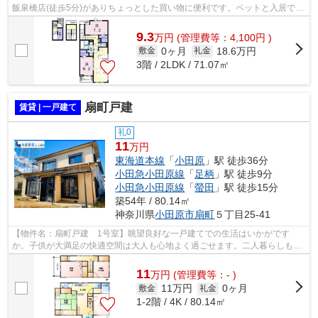
飯泉橋店(徒歩5分)がありちょっとした買い物に便利です。ペットと入居でき
るか事前にご相談いただける物件で...
9.3
万
円
(管理費等：4,100円 )
0ヶ月
18.6万円
敷金
礼金
3階 / 2LDK / 71.07㎡
扇町戸建
賃貸 | 一戸建て
礼0
11
万円
東海道本線
「
小田原
」駅 徒歩36分
小田急小田原線
「
足柄
」駅 徒歩9分
小田急小田原線
「
螢田
」駅 徒歩15分
築54年 / 80.14㎡
神奈川県
小田原市
扇町
５丁目25-41
【物件名：扇町戸建 1号室】眺望良好な一戸建てでの生活はいかがです
か。子供が大満足の快適空間は大人も心地よく過ごせます。二人暮らしも可
能ですので、ぜひお問い合わせください。...
11
万
円
(管理費等：- )
11万円
0ヶ月
敷金
礼金
1-2階 / 4K / 80.14㎡