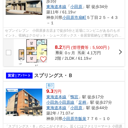
歩3分
東海道本線
「
小田原
」駅 徒歩34分
築11年 / 61.19㎡
神奈川県
小田原市
扇町
５丁目２５－４３
－１
セブンイレブン 小田原多古店まで徒歩5分と近場にコンビニがあるのもポ
イント。収納はクロゼット・シューズボックス・全居室収納など豊富なの
で、衣類や履き物の整理がしやすく便利で...
8.2
万
円
(管理費等：5,500円 )
0ヶ月
4.1万円
敷金
礼金
2階 / 2LDK / 61.19㎡
スプリングス・Ｂ
賃貸 | アパート
敷0
9.3
万円
東海道本線
「
鴨宮
」駅 徒歩17分
小田急小田原線
「
足柄
」駅 徒歩27分
東海道本線
「
小田原
」駅 徒歩44分
築2年 / 71.07㎡
神奈川県
小田原市
飯泉
７７６－１０
「スプリングス・Ｂ」のここがイチオシ。近くにはファミリーマート 小田原