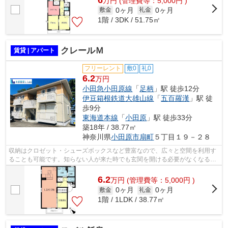
万
円
(管理費等：5,000円 )
0ヶ月
0ヶ月
敷金
礼金
1階 / 3DK / 51.75㎡
クレールＭ
賃貸 | アパート
フリーレント
敷0
礼0
6.2
万円
小田急小田原線
「
足柄
」駅 徒歩12分
伊豆箱根鉄道大雄山線
「
五百羅漢
」駅 徒
歩9分
東海道本線
「
小田原
」駅 徒歩33分
築18年 / 38.77㎡
神奈川県
小田原市
扇町
５丁目１９－２８
収納はクロゼット・シューズボックスなど豊富なので、広々と空間を利用す
ることも可能です。知らない人が来た時でも玄関を開ける必要がなくなるTV
インターホンが付いております。物件...
6.2
万
円
(管理費等：5,000円 )
0ヶ月
0ヶ月
敷金
礼金
1階 / 1LDK / 38.77㎡