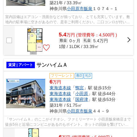
築21年 / 33.39㎡
神奈川県
小田原市
飯泉
１０７４－１
室内設備はエアコン・洗面台などが揃っており、とても充実しています。敷
地内の駐車場に空きがあるので、是非ご利用ください。二口コンロが付いた
アパートです。バルコニー付きのアパ...
5.4
万
円
(管理費等：4,500円 )
0ヶ月
5.4万円
敷金
礼金
1階 / 1LDK / 33.39㎡
サンハイムＡ
賃貸 | アパート
フリーレント
敷0
礼0
6
万円
東海道本線
「
鴨宮
」駅 徒歩15分
東海道本線
「
小田原
」駅 徒歩44分
東海道本線
「
国府津
」駅 徒歩53分
築31年 / 51.75㎡
神奈川県
小田原市
飯泉
４４－９
「サンハイムＡ」のここがイチオシ。ファミリーマート 小田原飯泉橋店まで
徒歩5分と近場にコンビニがあるのもポイント。ネットの回線を繋げている
のでパソコンが使える生活。閑静な住...
6