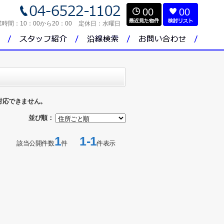
00
00
業時間：
10：00から20：00
定休日：
水曜日
対応できません。
並び順：
1
1-1
該当公開件数
件
件表示