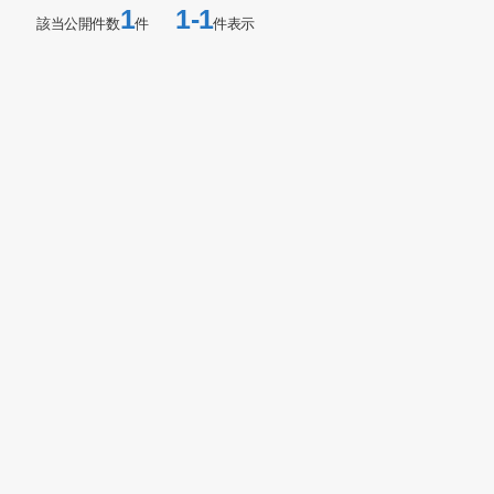
1
1-1
該当公開件数
件
件表示