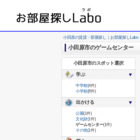
小田原の賃貸・部屋探し｜お部屋探しLabo
小田原市のゲームセンター
小田原市のスポット選択
学ぶ
中学校
(4件)
小学校
(8件)
出かける
公園
(1件)
文化財
(1件)
ゲームセンター
(1件)
その他
(1件)