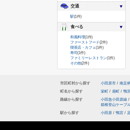
交通
駅
(1件)
食べる
和風料理
(1件)
ファーストフード
(2件)
喫茶店・カフェ
(1件)
寿司
(1件)
ファミリーレストラン
(1件)
その他
(2件)
市区町村から探す
小田原市
/
南足
町名から探す
栄町
/
扇町
/
鴨
路線から探す
小田急小田原線
/
箱根登山ケーブ
駅から探す
小田原
/
鴨宮
/