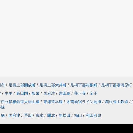
柄市
/
足柄上郡開成町
/
足柄上郡大井町
/
足柄下郡箱根町
/
足柄下郡湯河原町
宮
/
中里
/
飯田岡
/
飯泉
/
国府津
/
吉田島
/
蓮正寺
/
金子
伊豆箱根鉄道大雄山線
/
東海道本線
/
湘南新宿ライン高海
/
箱根登山鉄道
/
ル線
足柄
/
国府津
/
螢田
/
富水
/
開成
/
新松田
/
栢山
/
和田河原