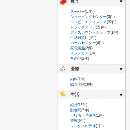
買う
スーパー
(17件)
ショッピングセンター
(3件)
コンビニエンスストア
(32件)
ドラッグストア
(21件)
ディスカウントショップ
(1件)
生活雑貨店
(2件)
ホームセンター
(4件)
家電製品
(2件)
インテリア
(1件)
その他
(2件)
医療
内科
(1件)
総合病院
(3件)
生活
銀行
(13件)
郵便局
(7件)
市役所・区役所
(1件)
警察
(1件)
レンタルビデオ
(1件)