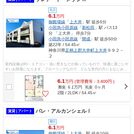
礼0
6.1
万円
御殿場線
「
上大井
」駅 徒歩5分
小田急小田原線
「
新松田
」駅 バス13
分 「上大井」 停歩7分
小田急小田原線
「
開成
」駅 徒歩50分
築22年 / 54.45㎡
神奈川県
足柄上郡大井町
上大井
９９２－
２
室内設備はBS・エアコン・追い焚きなどが揃っているので、快適に過ごしや
すいお部屋になります。フローリングなので、どんな世代の方にもなじみま
す。このお部屋は54.45㎡です。こちら...
6.1
万
円
(管理費等：3,400円 )
6.1万円
0ヶ月
敷金
礼金
2階 / 2LDK / 54.45㎡
パレ・アルカンシェルⅠ
賃貸 | アパート
敷0
6.1
万円
御殿場線
「
上大井
」駅 徒歩10分