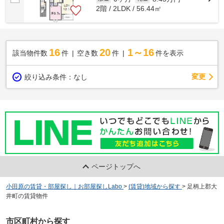
2階 / 2LDK / 56.44㎡
16
20
1～16
該当物件数
件
空き数
件
件を表示
変更
絞り込み条件：
なし
ページトップへ
小田原の賃貸・部屋探し｜お部屋探しLabo
>
(賃貸)地域から探す
>
足柄上郡大
井町の賃貸物件
市区町村から探す