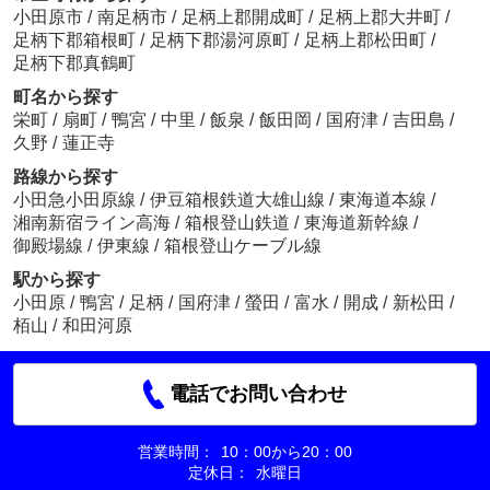
小田原市
/
南足柄市
/
足柄上郡開成町
/
足柄上郡大井町
/
足柄下郡箱根町
/
足柄下郡湯河原町
/
足柄上郡松田町
/
足柄下郡真鶴町
町名から探す
栄町
/
扇町
/
鴨宮
/
中里
/
飯泉
/
飯田岡
/
国府津
/
吉田島
/
久野
/
蓮正寺
路線から探す
小田急小田原線
/
伊豆箱根鉄道大雄山線
/
東海道本線
/
湘南新宿ライン高海
/
箱根登山鉄道
/
東海道新幹線
/
御殿場線
/
伊東線
/
箱根登山ケーブル線
駅から探す
小田原
/
鴨宮
/
足柄
/
国府津
/
螢田
/
富水
/
開成
/
新松田
/
栢山
/
和田河原
電話でお問い合わせ
営業時間：
10：00から20：00
定休日：
水曜日