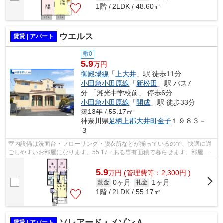
1階 / 2LDK / 48.60㎡
ウエルス
賃貸 | アパート
敷0
5.9
万円
御殿場線
「
上大井
」駅 徒歩11分
小田急小田原線
「
新松田
」駅 バス7
分 「湘光中学校前」 停歩6分
小田急小田原線
「
開成
」駅 徒歩33分
築13年 / 55.17㎡
神奈川県
足柄上郡大井町
金子
１９８３－
３
室内設備は洗面台・フローリング・脱衣所などが揃っているので、快適に過
ごしやすいお部屋になります。55.17㎡ある専有面積で暮らせます。部屋数
も充実で家族向けの2LDKになっておりま...
5.9
万
円
(管理費等：2,300円 )
0ヶ月
1ヶ月
敷金
礼金
1階 / 2LDK / 55.17㎡
ソレアード・メゾンＡ
賃貸 | アパート