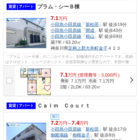
プラム・シーＢ棟
賃貸 | アパート
7.1
万円
小田急小田原線
「
新松田
」駅 徒歩19分
小田急小田原線
「
開成
」駅 徒歩43分
小田急小田原線
「
栢山
」駅 徒歩59分
築7年 / 63.20㎡
神奈川県
足柄上郡大井町
金子
４２３
「プラム・シーＢ棟」のここがイチオシ。駐輪場付きのアパートです。収納
はクロゼット・シューズボックス・全居室収納など豊富なので、衣類や履き
物の整理がしやすく便利です。こちら...
7.1
万
円
(管理費等：3,000円 )
7.1万円
7.1万円
敷金
礼金
2階 / 2LDK / 63.20㎡
Ｃａｌｍ Ｃｏｕｒｔ
賃貸 | アパート
敷0
7.2
7.4
万円～
万円
小田急小田原線
「
新松田
」駅 徒歩17分
御殿場線
「
相模金子
」駅 徒歩8分