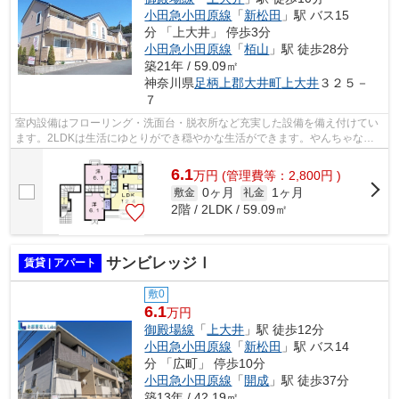
小田急小田原線
「
新松田
」駅 バス15
分 「上大井」 停歩3分
小田急小田原線
「
栢山
」駅 徒歩28分
築21年 / 59.09㎡
神奈川県
足柄上郡大井町
上大井
３２５－
７
室内設備はフローリング・洗面台・脱衣所など充実した設備を備え付けてい
ます。2LDKは生活にゆとりができ穏やかな生活ができます。やんちゃなお
子さんでも怪我をしにくい安全な住まい...
6.1
万
円
(管理費等：2,800円 )
0ヶ月
1ヶ月
敷金
礼金
2階 / 2LDK / 59.09㎡
サンビレッジⅠ
賃貸 | アパート
敷0
6.1
万円
御殿場線
「
上大井
」駅 徒歩12分
小田急小田原線
「
新松田
」駅 バス14
分 「広町」 停歩10分
小田急小田原線
「
開成
」駅 徒歩37分
築13年 / 42.19㎡