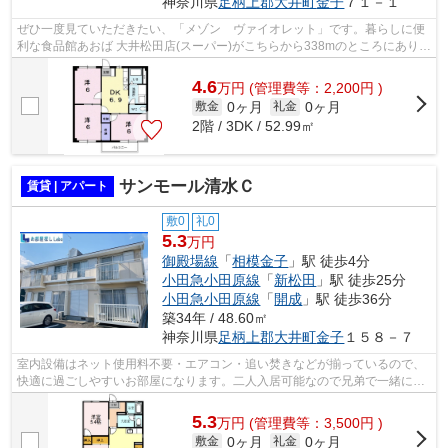
神奈川県
足柄上郡大井町
金子
７１－１
ぜひ一度見ていただきたい、「メゾン ヴァイオレット」です。暮らしに便
利な食品館あおば 大井松田店(スーパー)がこちらから338mのところにありま
す。より詳しい情報や内見のご予約は...
4.6
万
円
(管理費等：2,200円 )
0ヶ月
0ヶ月
敷金
礼金
2階 / 3DK / 52.99㎡
サンモール清水Ｃ
賃貸 | アパート
敷0
礼0
5.3
万円
御殿場線
「
相模金子
」駅 徒歩4分
小田急小田原線
「
新松田
」駅 徒歩25分
小田急小田原線
「
開成
」駅 徒歩36分
築34年 / 48.60㎡
神奈川県
足柄上郡大井町
金子
１５８－７
室内設備はネット使用料不要・エアコン・追い焚きなどが揃っているので、
快適に過ごしやすいお部屋になります。二人入居可能なので兄弟で一緒に暮
らすこともできます。このお部屋は48....
5.3
万
円
(管理費等：3,500円 )
0ヶ月
0ヶ月
敷金
礼金