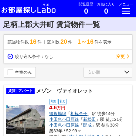
閲覧履歴
お気に入り
メニュー
0
0
足柄上郡大井町 賃貸物件一覧
16
20
1～16
該当物件数
件
空き数
件
件を表示
変更
絞り込み条件：
なし
空室のみ
メゾン ヴァイオレット
賃貸 | アパート
敷0
礼0
4.6
万円
御殿場線
「
相模金子
」駅 徒歩14分
小田急小田原線
「
新松田
」駅 徒歩21分
小田急小田原線
「
開成
」駅 徒歩38分
築33年 / 52.99㎡