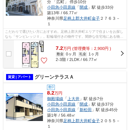
分 「広町」 停歩10分
小田急小田原線
「
開成
」駅 徒歩33分
築13年 / 66.77㎡
神奈川県
足柄上郡大井町
金子
２７６３－
１
こだわりで選びたい方におすすめ。足柄上郡大井町エリアで住まいをお探し
なら「サンビレッジⅡ」。駐輪場付きの物件です。閑静な住宅地にある物件
です。事前のお申し出をいただければ、...
7.2
万
円
(管理費等：2,900円 )
0ヶ月
1ヶ月
敷金
礼金
2-3階 / 2LDK / 66.77㎡
グリーンテラスＡ
賃貸 | アパート
敷0
8.2
万円
御殿場線
「
上大井
」駅 徒歩7分
小田急小田原線
「
開成
」駅 徒歩37分
小田急小田原線
「
新松田
」駅 徒歩45分
築1年 / 56.48㎡
神奈川県
足柄上郡大井町
金子
２０５５－
１