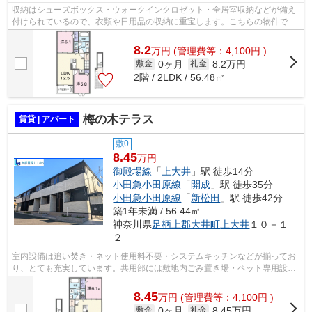
収納はシューズボックス・ウォークインクロゼット・全居室収納などが備え
付けられているので、衣類や日用品の収納に重宝します。こちらの物件でペ
ットの飼育をご希望の際は、事前に飼...
8.2
万
円
(管理費等：4,100円 )
0ヶ月
8.2万円
敷金
礼金
2階 / 2LDK / 56.48㎡
梅の木テラス
賃貸 | アパート
敷0
8.45
万円
御殿場線
「
上大井
」駅 徒歩14分
小田急小田原線
「
開成
」駅 徒歩35分
小田急小田原線
「
新松田
」駅 徒歩42分
築1年未満 / 56.44㎡
神奈川県
足柄上郡大井町
上大井
１０－１
２
室内設備は追い焚き・ネット使用料不要・システムキッチンなどが揃ってお
り、とても充実しています。共用部には敷地内ごみ置き場・ペット専用設備
など様々な設備やサービスが揃ってい...
8.45
万
円
(管理費等：4,100円 )
0ヶ月
8.45万円
敷金
礼金