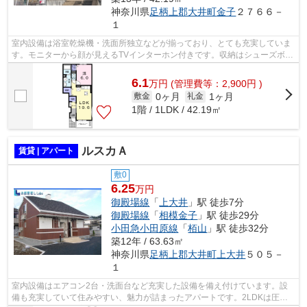
神奈川県
足柄上郡大井町
金子
２７６６－
１
室内設備は浴室乾燥機・洗面所独立などが揃っており、とても充実していま
す。モニターから顔が見えるTVインターホン付きです。収納はシューズボッ
クス・クロゼットなど豊富なので、衣...
6.1
万
円
(管理費等：2,900円 )
0ヶ月
1ヶ月
敷金
礼金
1階 / 1LDK / 42.19㎡
ルスカＡ
賃貸 | アパート
敷0
6.25
万円
御殿場線
「
上大井
」駅 徒歩7分
御殿場線
「
相模金子
」駅 徒歩29分
小田急小田原線
「
栢山
」駅 徒歩32分
築12年 / 63.63㎡
神奈川県
足柄上郡大井町
上大井
５０５－
１
室内設備はエアコン2台・洗面台など充実した設備を備え付けています。設
備も充実していて住みやすい、魅力が詰まったアパートです。2LDKは圧迫