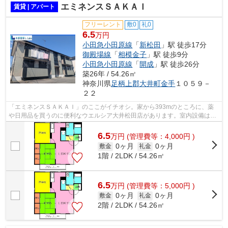
エミネンスＳＡＫＡＩ
賃貸 | アパート
フリーレント
敷0
礼0
6.5
万円
小田急小田原線
「
新松田
」駅 徒歩17分
御殿場線
「
相模金子
」駅 徒歩9分
小田急小田原線
「
開成
」駅 徒歩26分
築26年 / 54.26㎡
神奈川県
足柄上郡大井町
金手
１０５９－
２２
「エミネンスＳＡＫＡＩ」のここがイチオシ。家から393mのところに、薬
や日用品を買うのに便利なウエルシア大井松田店があります。室内設備は浴
室乾燥機・洗面所独立などが揃っている...
6.5
万
円
(管理費等：4,000円 )
0ヶ月
0ヶ月
敷金
礼金
1階 / 2LDK / 54.26㎡
6.5
万
円
(管理費等：5,000円 )
0ヶ月
0ヶ月
敷金
礼金
2階 / 2LDK / 54.26㎡