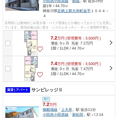
小田急小田原線
「
開成
」駅 徒歩29分
築1年 / 44.70㎡
神奈川県
足柄上郡大井町
金手
１０４４－
４
共用部には敷地内ごみ置き場・バイク置場などが備わっておりとても充実し
ています。室内設備は追い焚き・システムキッチン・ネット使用料不要など
豊富に揃っており、過ごしやすいお部...
7.2
万
円
(管理費等：3,500円 )
0ヶ月
7.2万円
敷金
礼金
1階 / 1LDK / 44.70㎡
7.4
万
円
(管理費等：3,500円 )
0ヶ月
7.4万円
敷金
礼金
1階 / 1LDK / 44.70㎡
サンビレッジⅡ
賃貸 | アパート
敷0
7.2
万円
御殿場線
「
上大井
」駅 徒歩11分
小田急小田原線
「
新松田
」駅 バス14