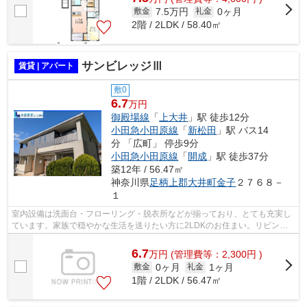
7.5万円
0ヶ月
敷金
礼金
2階 / 2LDK / 58.40㎡
サンビレッジⅢ
賃貸 | アパート
敷0
6.7
万円
御殿場線
「
上大井
」駅 徒歩12分
小田急小田原線
「
新松田
」駅 バス14
分 「広町」 停歩9分
小田急小田原線
「
開成
」駅 徒歩37分
築12年 / 56.47㎡
神奈川県
足柄上郡大井町
金子
２７６８－
１
室内設備は洗面台・フローリング・脱衣所などが揃っており、とても充実し
ています。家族で穏やかな生活を送りたい方に2LDKのお住まい。リビング
で大切な家族との時間を過ごしましょう...
6.7
万
円
(管理費等：2,300円 )
0ヶ月
1ヶ月
敷金
礼金
1階 / 2LDK / 56.47㎡