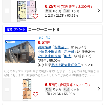
感を感じさせず、広く開放的な空間を作り...
6.25
万
円
(管理費等：2,300円 )
0ヶ月
1ヶ月
敷金
礼金
1-2階 / 2LDK / 63.63㎡
コージーコートＢ
賃貸 | アパート
敷0
礼0
6.5
万円
御殿場線
「
相模金子
」駅 徒歩4分
小田急小田原線
「
新松田
」駅 徒歩24分
小田急小田原線
「
開成
」駅 徒歩35分
築9年 / 55.00㎡
神奈川県
足柄上郡大井町
金子
１５２０
近くのヤオマサ 大井町店まで徒歩7分で行けます。こちらの物件は閑静な住
宅地にあります。開放感のある広々リビングがある2LDK物件です。ペット
と一緒にお引っ越ししたい方にもうれし...
6.5
万
円
(管理費等：5,000円 )
0ヶ月
0ヶ月
敷金
礼金
1階 / 2LDK / 55.00㎡