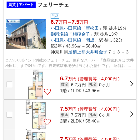
フェリーチェ
賃貸 | アパート
礼0
6.7
7.5
万円～
万円
小田急小田原線
「
新松田
」駅 徒歩19分
御殿場線
「
相模金子
」駅 徒歩13分
小田急小田原線
「
開成
」駅 徒歩32分
築2年 / 43.96㎡～58.40㎡
神奈川県
足柄上郡大井町
金子
７１３－３
こだわりポイント満載のフェリーチェ。便利なスーパー「食品館あおば 大井
松田店」まで347mです。自走式駐車場が併設された物件です。山僖は、足
柄上郡大井町でこれまで沢山のお客様に...
6.7
万
円
(管理費等：4,000円 )
6.7万円
0ヶ月
敷金
礼金
1階 / 1LDK / 43.96㎡
7.5
万
円
(管理費等：4,000円 )
7.5万円
0ヶ月
敷金
礼金
2階 / 2LDK / 58.40㎡
7.5
万
円
(管理費等：4,000円 )