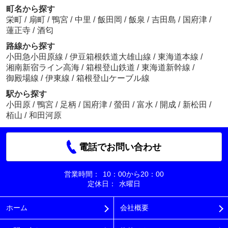
町名から探す
栄町
/
扇町
/
鴨宮
/
中里
/
飯田岡
/
飯泉
/
吉田島
/
国府津
/
蓮正寺
/
酒匂
路線から探す
小田急小田原線
/
伊豆箱根鉄道大雄山線
/
東海道本線
/
湘南新宿ライン高海
/
箱根登山鉄道
/
東海道新幹線
/
御殿場線
/
伊東線
/
箱根登山ケーブル線
駅から探す
小田原
/
鴨宮
/
足柄
/
国府津
/
螢田
/
富水
/
開成
/
新松田
/
栢山
/
和田河原
電話でお問い合わせ
営業時間：
10：00から20：00
定休日：
水曜日
ホーム
会社概要