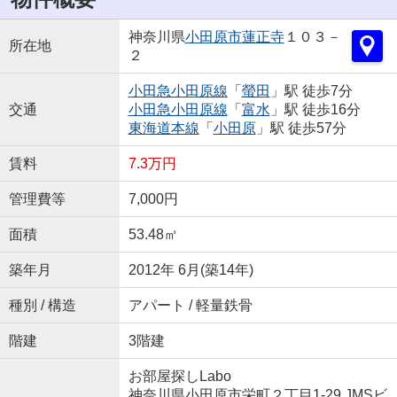
神奈川県
小田原市
蓮正寺
１０３－
所在地
２
小田急小田原線
「
螢田
」駅 徒歩7分
交通
小田急小田原線
「
富水
」駅 徒歩16分
東海道本線
「
小田原
」駅 徒歩57分
賃料
7.3万円
管理費等
7,000円
面積
53.48㎡
築年月
2012年 6月(築14年)
種別 / 構造
アパート / 軽量鉄骨
階建
3階建
お部屋探しLabo
神奈川県小田原市栄町２丁目1-29 JMSビ