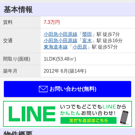
基本情報
賃料
7.3万円
小田急小田原線
「
螢田
」駅 徒歩7分
交通
小田急小田原線
「
富水
」駅 徒歩16分
東海道本線
「
小田原
」駅 徒歩57分
間取り(面積)
1LDK(53.48㎡)
築年月
2012年 6月(築14年)
お問い合わせ(無料)
物件概要