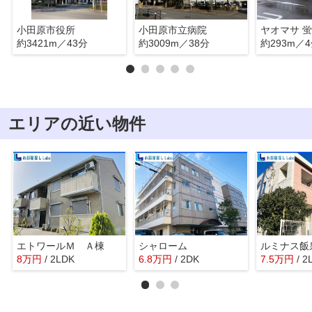
小田原市役所
小田原市立病院
ヤオマサ 
約3421m／43分
約3009m／38分
約293m／
エリアの近い物件
エトワールＭ Ａ棟
シャローム
ルミナス飯
8
万
円
/ 2LDK
6.8
万
円
/ 2DK
7.5
万
円
/ 2