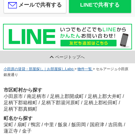
メールで共有する
LINEで共有する
ページトップへ
小田原の賃貸・部屋探し｜お部屋探しLabo
>
物件一覧
>
セルアージュ小田原
銀座通り
市区町村から探す
小田原市
/
南足柄市
/
足柄上郡開成町
/
足柄上郡大井町
/
足柄下郡箱根町
/
足柄下郡湯河原町
/
足柄上郡松田町
/
足柄下郡真鶴町
町名から探す
栄町
/
扇町
/
鴨宮
/
中里
/
飯泉
/
飯田岡
/
国府津
/
吉田島
/
蓮正寺
/
金子