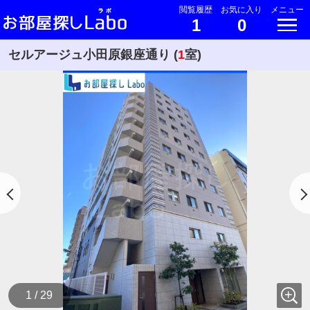
閲覧履歴
お気に入り
メニュー
1
0
セルアージュ小田原銀座通り (
1
室)
1 / 29