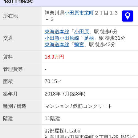
神奈川県
小田原市
栄町
２丁目１３
所在地
－３
東海道本線
「
小田原
」駅 徒歩6分
交通
小田急小田原線
「
足柄
」駅 徒歩31分
東海道本線
「
鴨宮
」駅 徒歩43分
賃料
18.9万円
管理費等
-
面積
70.15㎡
築年月
2018年 7月(築8年)
種別 / 構造
マンション / 鉄筋コンクリート
階建
11階建
お部屋探しLabo
神奈川県小田原市栄町２丁目1-29 JMSビ