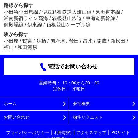
路線から探す
小田急小田原線
/
伊豆箱根鉄道大雄山線
/
東海道本線
/
湘南新宿ライン高海
/
箱根登山鉄道
/
東海道新幹線
/
御殿場線
/
伊東線
/
箱根登山ケーブル線
駅から探す
小田原
/
鴨宮
/
足柄
/
国府津
/
螢田
/
富水
/
開成
/
新松田
/
栢山
/
和田河原
電話でお問い合わせ
営業時間：
10：00から20：00
定休日：
水曜日
ホーム
会社概要
お問い合わせ
物件リクエスト
プライバシーポリシー
利用規約
アクセスマップ
PCサイト