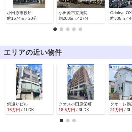
小田原市役所
小田原市立病院
約1574m／20分
約2085m／27分
約305m／
エリアの近い物件
錦通りビル
クオス小田原栄町
クオーレ鴨
16
万
円
/ 1LDK
18.5
万
円
/ 3LDK
21
万
円
/ 3