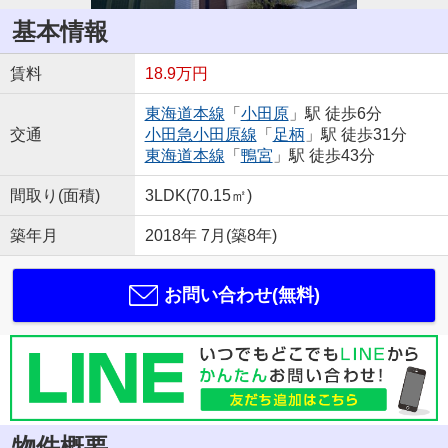
基本情報
賃料
18.9万円
東海道本線
「
小田原
」駅 徒歩6分
交通
小田急小田原線
「
足柄
」駅 徒歩31分
東海道本線
「
鴨宮
」駅 徒歩43分
間取り(面積)
3LDK(70.15㎡)
築年月
2018年 7月(築8年)
お問い合わせ(無料)
物件概要