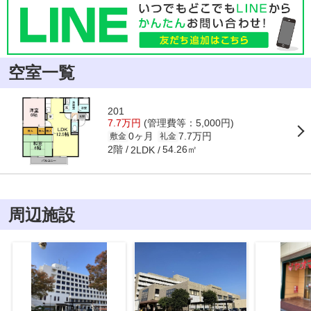
空室一覧
201
7.7万円
(管理費等：5,000円)
0ヶ月
7.7万円
敷金
礼金
2階
54.26㎡
2LDK
周辺施設