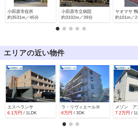
小田原市役所
小田原市立病院
ヤオマサ 
約3531m／45分
約3102m／39分
約101m／
エリアの近い物件
エスペランサ
ラ・リヴィエールⅢ
6.1
万
円
/ 1LDK
6
万
円
/ 3DK
7.2
万
円
/ 1