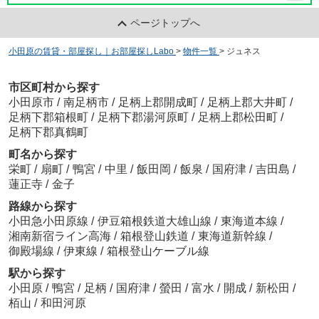
ページトップへ
小田原の賃貸・部屋探し｜お部屋探しLabo
>
物件一覧
>
ジュネス
市区町村から探す
小田原市
/
南足柄市
/
足柄上郡開成町
/
足柄上郡大井町
/
足柄下郡箱根町
/
足柄下郡湯河原町
/
足柄上郡松田町
/
足柄下郡真鶴町
町名から探す
栄町
/
扇町
/
鴨宮
/
中里
/
飯田岡
/
飯泉
/
国府津
/
吉田島
/
蓮正寺
/
金子
路線から探す
小田急小田原線
/
伊豆箱根鉄道大雄山線
/
東海道本線
/
湘南新宿ライン高海
/
箱根登山鉄道
/
東海道新幹線
/
御殿場線
/
伊東線
/
箱根登山ケーブル線
駅から探す
小田原
/
鴨宮
/
足柄
/
国府津
/
螢田
/
富水
/
開成
/
新松田
/
栢山
/
和田河原