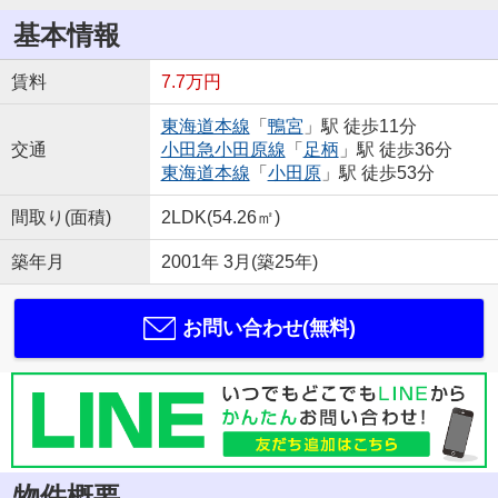
基本情報
賃料
7.7万円
東海道本線
「
鴨宮
」駅 徒歩11分
交通
小田急小田原線
「
足柄
」駅 徒歩36分
東海道本線
「
小田原
」駅 徒歩53分
間取り(面積)
2LDK(54.26㎡)
築年月
2001年 3月(築25年)
お問い合わせ(無料)
物件概要