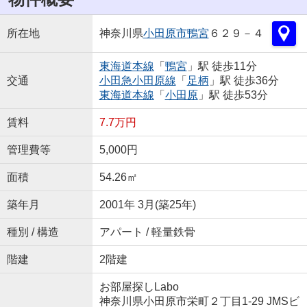
所在地
神奈川県
小田原市
鴨宮
６２９－４
東海道本線
「
鴨宮
」駅 徒歩11分
交通
小田急小田原線
「
足柄
」駅 徒歩36分
東海道本線
「
小田原
」駅 徒歩53分
賃料
7.7万円
管理費等
5,000円
面積
54.26㎡
築年月
2001年 3月(築25年)
種別 / 構造
アパート / 軽量鉄骨
階建
2階建
お部屋探しLabo
神奈川県小田原市栄町２丁目1-29 JMSビ