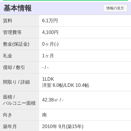
基本情報
情報の見方
賃料
6.1万円
管理費等
4,100円
敷金(保証金)
0ヶ月(-)
礼金
1ヶ月
償却 / 敷引
- / -
1LDK
間取り / 詳細
洋室 6.0帖
/
LDK 10.4帖
面積 /
42.38㎡ / -
バルコニー面積
向き
南
築年月
2010年 9月(築15年)