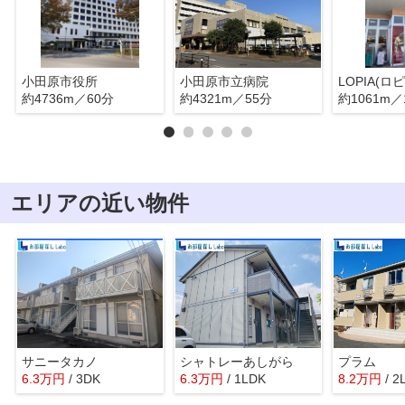
小田原市役所
小田原市立病院
約4736m／60分
約4321m／55分
約1061m／
エリアの近い物件
サニータカノ
シャトレーあしがら
プラム
6.3
万
円
/ 3DK
6.3
万
円
/ 1LDK
8.2
万
円
/ 2