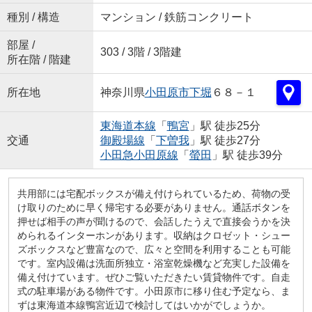
種別 / 構造
マンション / 鉄筋コンクリート
部屋 /
303 / 3階 / 3階建
所在階 / 階建
所在地
神奈川県
小田原市
下堀
６８－１
東海道本線
「
鴨宮
」駅 徒歩25分
交通
御殿場線
「
下曽我
」駅 徒歩27分
小田急小田原線
「
螢田
」駅 徒歩39分
共用部には宅配ボックスが備え付けられているため、荷物の受
け取りのために早く帰宅する必要がありません。通話ボタンを
押せば相手の声が聞けるので、会話したうえで直接会うかを決
められるインターホンがあります。収納はクロゼット・シュー
ズボックスなど豊富なので、広々と空間を利用することも可能
です。室内設備は洗面所独立・浴室乾燥機など充実した設備を
備え付けています。ぜひご覧いただきたい賃貸物件です。自走
式の駐車場がある物件です。小田原市に移り住む予定なら、ま
ずは東海道本線鴨宮近辺で検討してはいかがでしょうか。