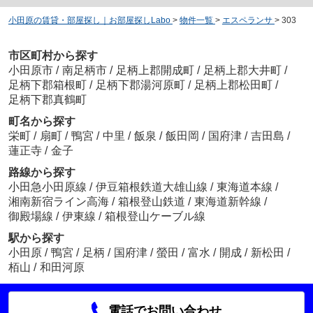
小田原の賃貸・部屋探し｜お部屋探しLabo
>
物件一覧
>
エスペランサ
>
303
市区町村から探す
小田原市
/
南足柄市
/
足柄上郡開成町
/
足柄上郡大井町
/
足柄下郡箱根町
/
足柄下郡湯河原町
/
足柄上郡松田町
/
足柄下郡真鶴町
町名から探す
栄町
/
扇町
/
鴨宮
/
中里
/
飯泉
/
飯田岡
/
国府津
/
吉田島
/
蓮正寺
/
金子
路線から探す
小田急小田原線
/
伊豆箱根鉄道大雄山線
/
東海道本線
/
湘南新宿ライン高海
/
箱根登山鉄道
/
東海道新幹線
/
御殿場線
/
伊東線
/
箱根登山ケーブル線
駅から探す
小田原
/
鴨宮
/
足柄
/
国府津
/
螢田
/
富水
/
開成
/
新松田
/
栢山
/
和田河原
電話でお問い合わせ