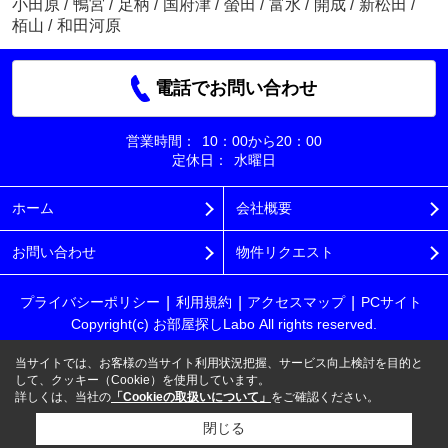
小田原
/
鴨宮
/
足柄
/
国府津
/
螢田
/
富水
/
開成
/
新松田
/
栢山
/
和田河原
電話でお問い合わせ
営業時間：
10：00から20：00
定休日：
水曜日
ホーム
会社概要
お問い合わせ
物件リクエスト
プライバシーポリシー
利用規約
アクセスマップ
PCサイト
Copyright(c) お部屋探しLabo All rights reserved.
当サイトでは、お客様の当サイト利用状況把握、サービス向上検討を目的と
して、クッキー（Cookie）を使用しています。
詳しくは、当社の
「Cookieの取扱いについて」
をご確認ください。
閉じる