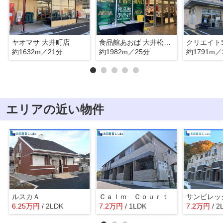
ヤオマサ 大井町店
食品館あおば 大井松田店
約1632m／21分
約1982m／25分
約1791m／
エリアの近い物件
ルスカＡ
Ｃａｌｍ Ｃｏｕｒｔ
サンビレッ
6.25
万
円
/ 2LDK
7.2
万
円
/ 1LDK
7.2
万
円
/ 2