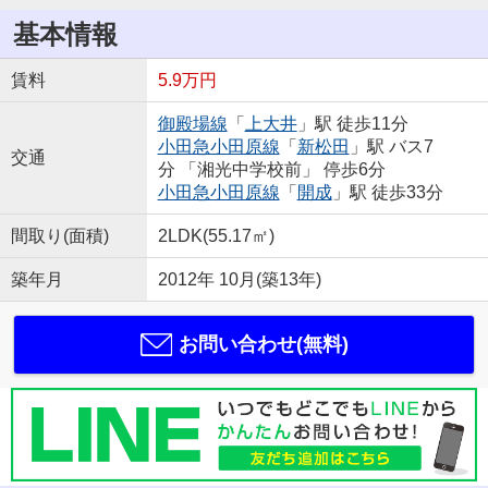
基本情報
賃料
5.9万円
御殿場線
「
上大井
」駅 徒歩11分
小田急小田原線
「
新松田
」駅 バス7
交通
分 「湘光中学校前」 停歩6分
小田急小田原線
「
開成
」駅 徒歩33分
間取り(面積)
2LDK(55.17㎡)
築年月
2012年 10月(築13年)
お問い合わせ(無料)