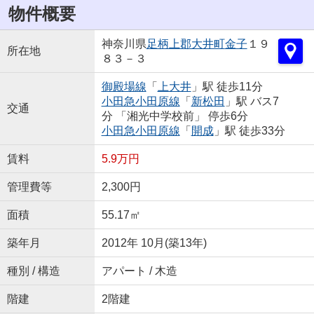
物件概要
神奈川県
足柄上郡大井町
金子
１９
所在地
８３－３
御殿場線
「
上大井
」駅 徒歩11分
小田急小田原線
「
新松田
」駅 バス7
交通
分 「湘光中学校前」 停歩6分
小田急小田原線
「
開成
」駅 徒歩33分
賃料
5.9万円
管理費等
2,300円
面積
55.17㎡
築年月
2012年 10月(築13年)
種別 / 構造
アパート / 木造
階建
2階建