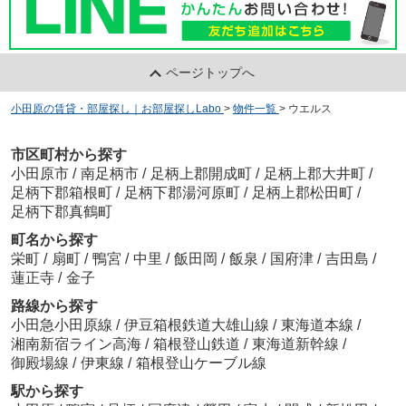
ページトップへ
小田原の賃貸・部屋探し｜お部屋探しLabo
>
物件一覧
>
ウエルス
市区町村から探す
小田原市
/
南足柄市
/
足柄上郡開成町
/
足柄上郡大井町
/
足柄下郡箱根町
/
足柄下郡湯河原町
/
足柄上郡松田町
/
足柄下郡真鶴町
町名から探す
栄町
/
扇町
/
鴨宮
/
中里
/
飯田岡
/
飯泉
/
国府津
/
吉田島
/
蓮正寺
/
金子
路線から探す
小田急小田原線
/
伊豆箱根鉄道大雄山線
/
東海道本線
/
湘南新宿ライン高海
/
箱根登山鉄道
/
東海道新幹線
/
御殿場線
/
伊東線
/
箱根登山ケーブル線
駅から探す