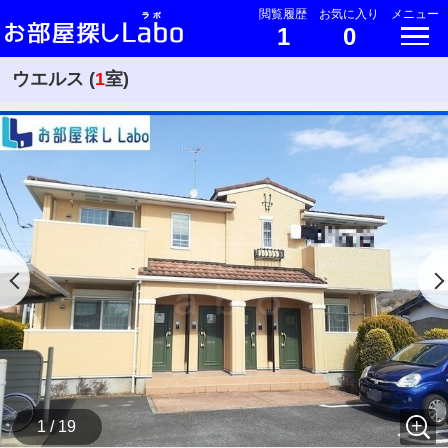
閲覧履歴
お気に入り
メニュー
1
0
ウエルス (
1
室)
1 / 19