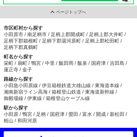
ページトップへ
市区町村から探す
小田原市
/
南足柄市
/
足柄上郡開成町
/
足柄上郡大井町
/
足柄下郡箱根町
/
足柄下郡湯河原町
/
足柄上郡松田町
/
足柄下郡真鶴町
町名から探す
栄町
/
扇町
/
鴨宮
/
中里
/
飯田岡
/
飯泉
/
国府津
/
吉田島
/
蓮正寺
/
金子
路線から探す
小田急小田原線
/
伊豆箱根鉄道大雄山線
/
東海道本線
/
湘南新宿ライン高海
/
箱根登山鉄道
/
東海道新幹線
/
御殿場線
/
伊東線
/
箱根登山ケーブル線
駅から探す
小田原
/
鴨宮
/
足柄
/
国府津
/
螢田
/
富水
/
開成
/
新松田
/
栢山
/
和田河原