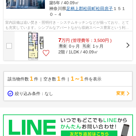
築5年 / 40.09㎡
神奈川県
足柄上郡松田町
松田庶子
１５１
０－４
室内設備は追い焚き・照明付き・システムキッチンなどが揃っており、とて
も充実しています。シンプルなアパートながら収納スペース豊富という利便
性に優れております。自然なイメージ...
7
万
円
(管理費等：3,500円 )
0ヶ月
1ヶ月
敷金
礼金
2階 / 1LDK / 40.09㎡
1
1
1～1
該当物件数
件
空き数
件
件を表示
変更
絞り込み条件：
なし