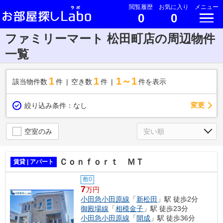
閲覧履歴
お気に入り
メニュー
0
0
ファミリーマート 松田町店の周辺物件
一覧
1
1
1～1
該当物件数
件
空き数
件
件を表示
変更
絞り込み条件：
なし
空室のみ
Ｃｏｎｆｏｒｔ ＭＴ
賃貸 | アパート
敷0
7
万円
小田急小田原線
「
新松田
」駅 徒歩2分
御殿場線
「
相模金子
」駅 徒歩23分
小田急小田原線
「
開成
」駅 徒歩36分